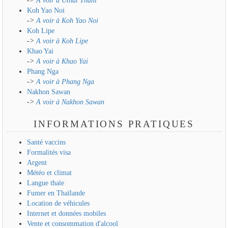
->
A voir à Uthai Thani
Koh Yao Noi
->
A voir à Koh Yao Noi
Koh Lipe
->
A voir à Koh Lipe
Khao Yai
->
A voir à Khao Yai
Phang Nga
->
A voir à Phang Nga
Nakhon Sawan
->
A voir à Nakhon Sawan
INFORMATIONS PRATIQUES
Santé vaccins
Formalités visa
Argent
Météo et climat
Langue thaïe
Fumer en Thaïlande
Location de véhicules
Internet et données mobiles
Vente et consommation d'alcool