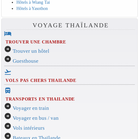
Hôtels à Wiang Tai
Hôtels à Yasothon
VOYAGE THAÏLANDE
hotel
TROUVER UNE CHAMBRE
arrow_circle_right
Trouver un hôtel
arrow_circle_right
Guesthouse
flight_takeoff
VOLS PAS CHERS THAILANDE
directions_bus_filled
TRANSPORTS EN THAILANDE
arrow_circle_right
Voyager en train
arrow_circle_right
Voyager en bus / van
arrow_circle_right
Vols intérieurs
arrow_circle_right
Bateaux en Thaïlande