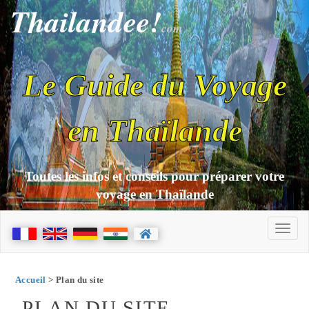
Thailandee!
com
Le Guide du Voyage
en Thaïlande
Toutes les infos et conseils pour préparer votre
voyage en Thaïlande
Accueil
> Plan du site
PLAN DU SITE