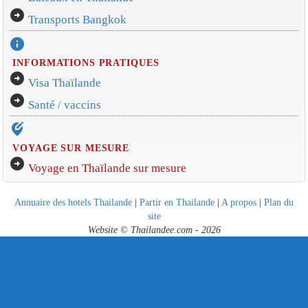
arrow_circle_right
Transports Bangkok
info
INFORMATIONS PRATIQUES
arrow_circle_right
Visa Thaïlande
arrow_circle_right
Santé / vaccins
edit_location_alt
VOYAGE SUR MESURE
arrow_circle_right
Voyage en Thaïlande sur mesure
Annuaire des hotels Thailande
|
Partir en Thailande
|
A propos
|
Plan du
site
Website © Thailandee.com - 2026