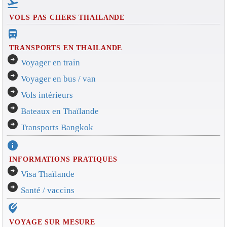
flight_takeoff
VOLS PAS CHERS THAILANDE
directions_bus_filled
TRANSPORTS EN THAILANDE
arrow_circle_right
Voyager en train
arrow_circle_right
Voyager en bus / van
arrow_circle_right
Vols intérieurs
arrow_circle_right
Bateaux en Thaïlande
arrow_circle_right
Transports Bangkok
info
INFORMATIONS PRATIQUES
arrow_circle_right
Visa Thaïlande
arrow_circle_right
Santé / vaccins
edit_location_alt
VOYAGE SUR MESURE