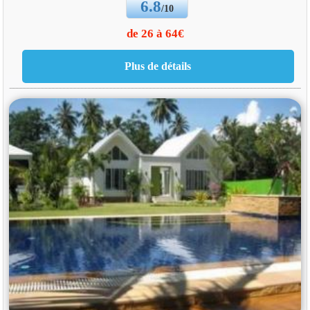
6.8
/10
de 26 à 64€