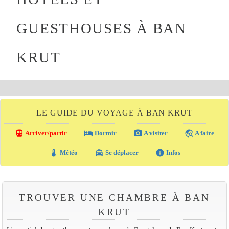
GUESTHOUSES À BAN
KRUT
LE GUIDE DU VOYAGE À BAN KRUT
directions_transit
local_hotel
photo_camera
travel_explore
Arriver/partir
Dormir
A visiter
A faire
thermostat
local_taxi
info
Météo
Se déplacer
Infos
TROUVER UNE CHAMBRE À BAN
KRUT