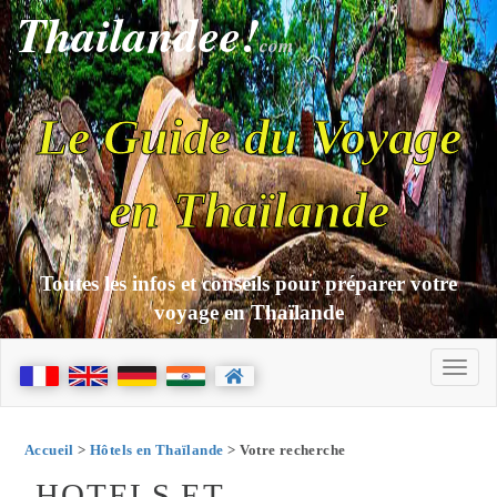
Thailandee!
com
Le Guide du Voyage
en Thaïlande
Toutes les infos et conseils pour préparer votre
voyage en Thaïlande
Accueil
>
Hôtels en Thaïlande
> Votre recherche
HOTELS ET