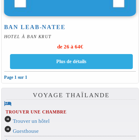
BAN LEAB-NATEE
HOTEL À BAN KRUT
de 26 à 64€
Page 1 sur 1
VOYAGE THAÏLANDE
hotel
TROUVER UNE CHAMBRE
arrow_circle_right
Trouver un hôtel
arrow_circle_right
Guesthouse