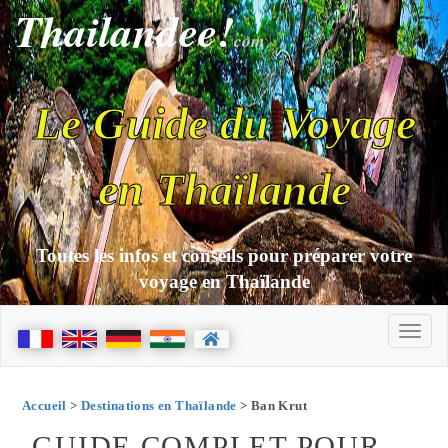
Thailandee!
com
Le Guide du Voyage
en Thaïlande
Toutes les infos et conseils pour préparer votre
voyage en Thaïlande
Accueil
>
Destinations en Thaïlande
> Ban Krut
GUIDE COMPLET POUR