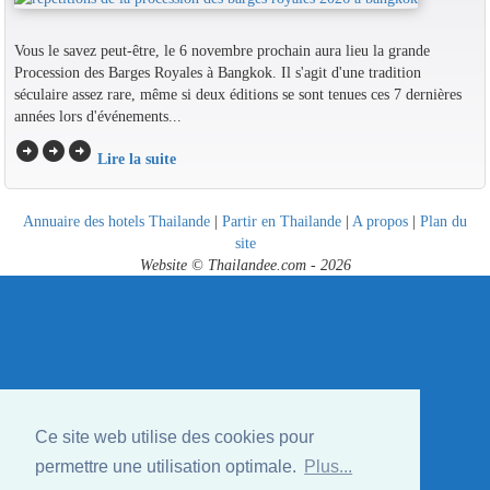
Vous le savez peut-être, le 6 novembre prochain aura lieu la grande
Procession des Barges Royales à Bangkok. Il s'agit d'une tradition
séculaire assez rare, même si deux éditions se sont tenues ces 7 dernières
années lors d'événements...
arrow_circle_right
arrow_circle_right
arrow_circle_right
Lire la suite
Annuaire des hotels Thailande
|
Partir en Thailande
|
A propos
|
Plan du
site
Website © Thailandee.com - 2026
Ce site web utilise des cookies pour
permettre une utilisation optimale.
Plus...