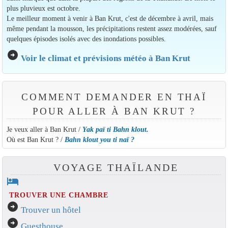
plus pluvieux est octobre.
Le meilleur moment à venir à Ban Krut, c'est de décembre à avril, mais
même pendant la mousson, les précipitations restent assez modérées, sauf
quelques épisodes isolés avec des inondations possibles.
arrow_circle_right
Voir le climat et prévisions météo à Ban Krut
COMMENT DEMANDER EN THAÏ
POUR ALLER À BAN KRUT ?
Je veux aller à Ban Krut /
Yak paï ti Bahn klout.
Où est Ban Krut ? /
Bahn klout you ti naï ?
VOYAGE THAÏLANDE
hotel
TROUVER UNE CHAMBRE
arrow_circle_right
Trouver un hôtel
arrow_circle_right
Guesthouse