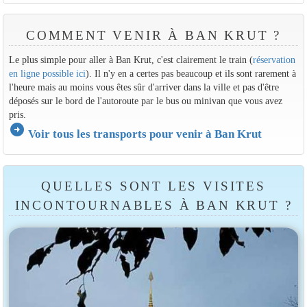
COMMENT VENIR À BAN KRUT ?
Le plus simple pour aller à Ban Krut, c'est clairement le train (
réservation
en ligne possible ici
). Il n'y en a certes pas beaucoup et ils sont rarement à
l'heure mais au moins vous êtes sûr d'arriver dans la ville et pas d'être
déposés sur le bord de l'autoroute par le bus ou minivan que vous avez
pris.
arrow_circle_right
Voir tous les transports pour venir à Ban Krut
QUELLES SONT LES VISITES
INCONTOURNABLES À BAN KRUT ?