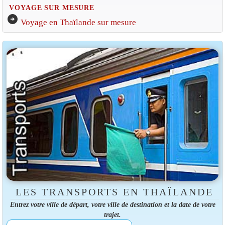
VOYAGE SUR MESURE
arrow_circle_right
Voyage en Thaïlande sur mesure
LES TRANSPORTS EN THAÏLANDE
Entrez votre ville de départ, votre ville de destination et la date de votre
trajet.