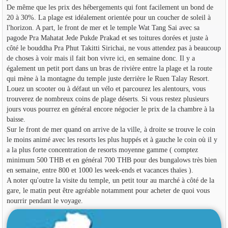
De même que les prix des hébergements qui font facilement un bond de
20 à 30%. La plage est idéalement orientée pour un coucher de soleil à
l'horizon. A part, le front de mer et le temple Wat Tang Sai avec sa
pagode Pra Mahatat Jede Pukde Prakad et ses toitures dorées et juste à
côté le bouddha Pra Phut Takitti Sirichai, ne vous attendez pas à beaucoup
de choses à voir mais il fait bon vivre ici, en semaine donc. Il y a
également un petit port dans un bras de rivière entre la plage et la route
qui mène à la montagne du temple juste derrière le Ruen Talay Resort.
Louez un scooter ou à défaut un vélo et parcourez les alentours, vous
trouverez de nombreux coins de plage déserts. Si vous restez plusieurs
jours vous pourrez en général encore négocier le prix de la chambre à la
baisse.
Sur le front de mer quand on arrive de la ville, à droite se trouve le coin
le moins animé avec les resorts les plus huppés et à gauche le coin où il y
a la plus forte concentration de resorts moyenne gamme ( comptez
minimum 500 THB et en général 700 THB pour des bungalows très bien
en semaine, entre 800 et 1000 les week-ends et vacances thaïes ).
A noter qu'outre la visite du temple, un petit tour au marché à côté de la
gare, le matin peut être agréable notamment pour acheter de quoi vous
nourrir pendant le voyage.