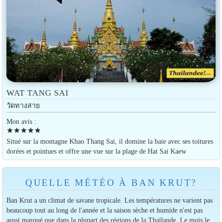
WAT TANG SAI
วัดทางสาย
Mon avis :
star
star
star
star
star
Situé sur la montagne Khao Thang Sai, il domine la baie avec ses toitures
dorées et pointues et offre une vue sur la plage de Hat Sai Kaew
QUELLE MÉTÉO À BAN KRUT?
Ban Krut a un climat de savane tropicale. Les températures ne varient pas
beaucoup tout au long de l'année et la saison sèche et humide n'est pas
aussi marqué que dans la plupart des régions de la Thaïlande. Le mois le