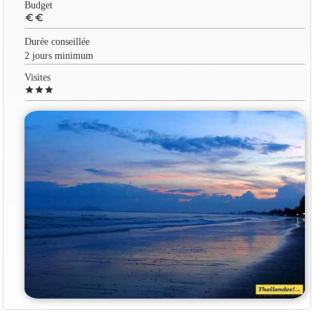
Budget
euro
euro
Durée conseillée
2 jours minimum
Visites
star
star
star