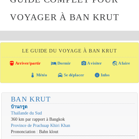
VOYAGER À BAN KRUT
LE GUIDE DU VOYAGE À BAN KRUT
directions_transit
local_hotel
photo_camera
travel_explore
Arriver/partir
Dormir
A visiter
A faire
thermostat
local_taxi
info
Météo
Se déplacer
Infos
BAN KRUT
บ้านกรูด
Thaïlande du Sud
360 km par rapport à Bangkok
Province de Prachuap Khiri Khan
Prononciation : Bahn klout