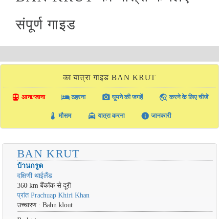
संपूर्ण गाइड
का यात्रा गाइड BAN KRUT
directions_transit
local_hotel
photo_camera
travel_explore
आना/जाना
ठहरना
घूमने की जगहें
करने के लिए चीजें
thermostat
local_taxi
info
मौसम
यात्रा करना
जानकारी
BAN KRUT
บ้านกรูด
दक्षिणी थाईलैंड
360 km बैंकॉक से दूरी
प्रांत Prachuap Khiri Khan
उच्चारण : Bahn klout