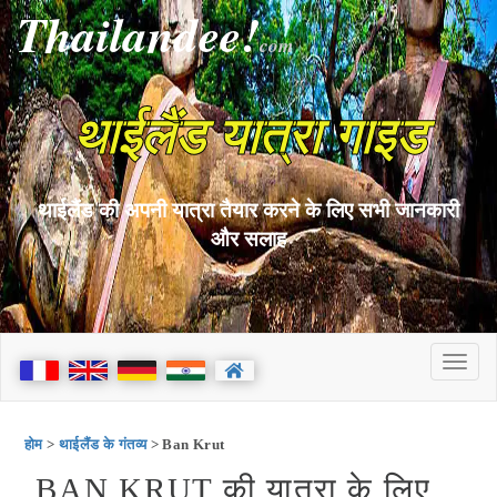
Thailandee!
com
थाईलैंड यात्रा गाइड
थाईलैंड की अपनी यात्रा तैयार करने के लिए सभी जानकारी
और सलाह
होम
>
थाईलैंड के गंतव्य
> Ban Krut
BAN KRUT की यात्रा के लिए