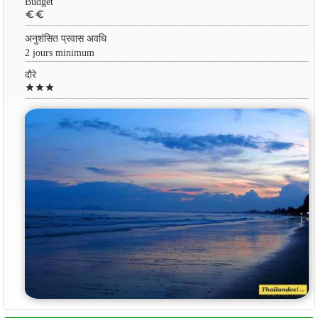
Budget
euro
euro
अनुशंसित प्रवास अवधि
2 jours minimum
दौरे
star
star
star