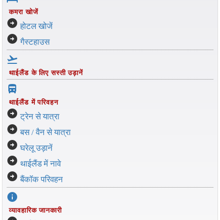
कमरा खोजें
arrow_circle_right
होटल खोजें
arrow_circle_right
गैस्टहाउस
flight_takeoff
थाईलैंड के लिए सस्ती उड़ानें
directions_bus_filled
थाईलैंड में परिवहन
arrow_circle_right
ट्रेन से यात्रा
arrow_circle_right
बस / वैन से यात्रा
arrow_circle_right
घरेलू उड़ानें
arrow_circle_right
थाईलैंड में नावे
arrow_circle_right
बैंकॉक परिवहन
info
व्यावहारिक जानकारी