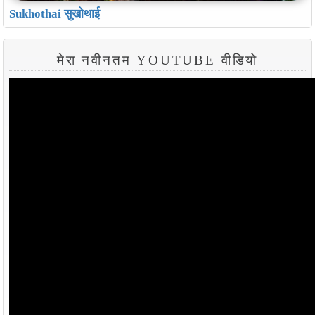
Sukhothai सुखोथाई
मेरा नवीनतम YOUTUBE वीडियो