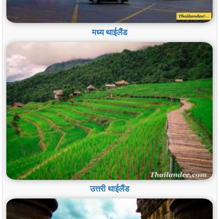
मध्य थाईलैंड
उत्तरी थाईलैंड