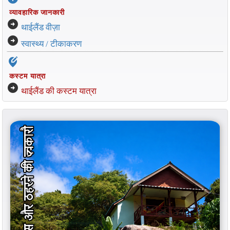
व्यावहारिक जानकारी
arrow_circle_right
थाईलैंड वीज़ा
arrow_circle_right
स्वास्थ्य / टीकाकरण
edit_location_alt
कस्टम यात्रा
arrow_circle_right
थाईलैंड की कस्टम यात्रा