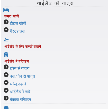
थाईलैंड की यात्रा
hotel
कमरा खोजें
arrow_circle_right
होटल खोजें
arrow_circle_right
गैस्टहाउस
flight_takeoff
थाईलैंड के लिए सस्ती उड़ानें
directions_bus_filled
थाईलैंड में परिवहन
arrow_circle_right
ट्रेन से यात्रा
arrow_circle_right
बस / वैन से यात्रा
arrow_circle_right
घरेलू उड़ानें
arrow_circle_right
थाईलैंड में नावे
arrow_circle_right
बैंकॉक परिवहन
info