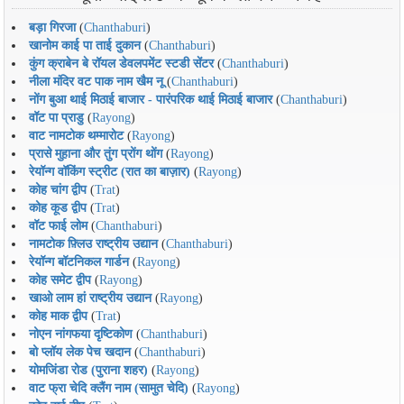
बड़ा गिरजा
(
Chanthaburi
)
खानोम काई पा ताई दुकान
(
Chanthaburi
)
कुंग क्राबेन बे रॉयल डेवलपमेंट स्टडी सेंटर
(
Chanthaburi
)
नीला मंदिर वट पाक नाम खैम नू
(
Chanthaburi
)
नोंग बुआ थाई मिठाई बाजार - पारंपरिक थाई मिठाई बाजार
(
Chanthaburi
)
वॉट पा प्राडु
(
Rayong
)
वाट नामटोक थम्मारोट
(
Rayong
)
प्रासे मुहाना और तुंग प्रोंग थोंग
(
Rayong
)
रेयॉन्ग वॉकिंग स्ट्रीट (रात का बाज़ार)
(
Rayong
)
कोह चांग द्वीप
(
Trat
)
कोह कूड द्वीप
(
Trat
)
वॉट फाई लोम
(
Chanthaburi
)
नामटोक फ़्लिउ राष्ट्रीय उद्यान
(
Chanthaburi
)
रेयॉन्ग बॉटनिकल गार्डन
(
Rayong
)
कोह समेट द्वीप
(
Rayong
)
खाओ लाम हां राष्ट्रीय उद्यान
(
Rayong
)
कोह माक द्वीप
(
Trat
)
नोएन नांगफया दृष्टिकोण
(
Chanthaburi
)
बो प्लॉय लेक पेच खदान
(
Chanthaburi
)
योमजिंडा रोड (पुराना शहर)
(
Rayong
)
वाट फ्रा चेदि क्लैंग नाम (सामुत चेदि)
(
Rayong
)