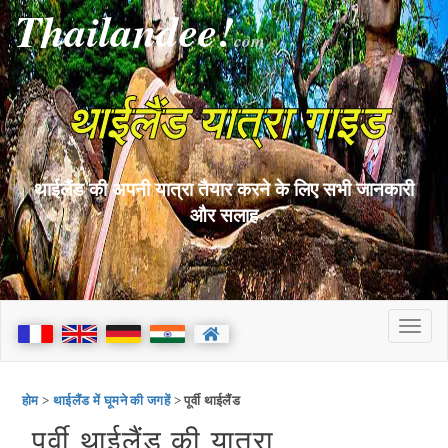
Thailandee!
com
थाईलैंड यात्रा गाइड
थाईलैंड की अपनी यात्रा तैयार करने के लिए सभी जानकारी
और सलाह
होम
>
थाईलैंड में घूमने की जगहें
> पूर्वी थाईलैंड
पूर्वी थाईलैंड की यात्रा