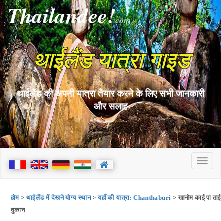
Thailandee!
com
थाईलैंड यात्रा गाइड
थाईलैंड की अपनी यात्रा तैयार करने के लिए सभी जानकारी
और सलाह
होम
>
थाईलैंड में देखने योग्य स्थान
>
यहाँ की यात्रा: Chanthaburi
> खानोम काई पा ताई
दुकान