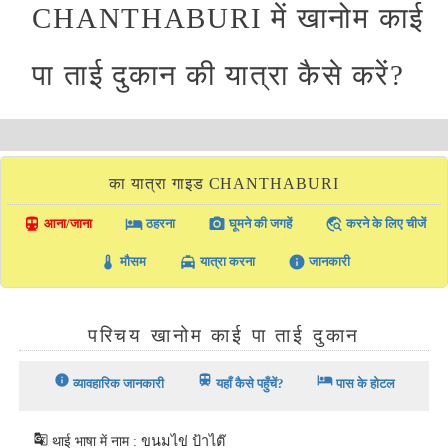
CHANTHABURI में खानोम काई
पा ताई दुकान की यात्रा कैसे करें?
का यात्रा गाइड CHANTHABURI
directions_transit
local_hotel
photo_camera
travel_explore
आना/जाना
ठहरना
घूमने की जगहें
करने के लिए चीजें
thermostat
local_taxi
info
मौसम
यात्रा करना
जानकारी
परिचय खानोम काई पा ताई दुकान
info
train
hotel
व्यावहारिक जानकारी
यहाँ कैसे पहुँचें?
पास के होटल
g_translate
थाई भाषा में नाम : ขนมไข่ ป้าไต๊