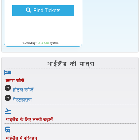
Find Tickets
Powered by
12Go Asia
system
थाईलैंड की यात्रा
hotel
कमरा खोजें
arrow_circle_right
होटल खोजें
arrow_circle_right
गैस्टहाउस
flight_takeoff
थाईलैंड के लिए सस्ती उड़ानें
directions_bus_filled
थाईलैंड में परिवहन