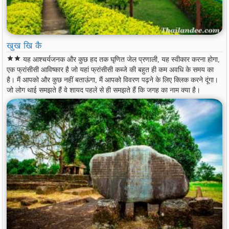
खुख खि कै
star
star
यह आश्चर्यजनक और कुछ हद तक घृणित जेल प्रणाली, यह स्वीकार करना होगा,
एक फ्रांसीसी आविष्कार है जो यहां फ्रांसीसी कब्जे की बहुत ही कम अवधि के समय का
है। मैं आपको और कुछ नहीं बताऊंगा, मैं आपको विवरण पढ़ने के लिए क्लिक करने दूंगा।
जो लोग थाई समझते हैं वे शायद पहले से ही समझते हैं कि जगह का नाम क्या है।