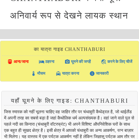
अनिवार्य रूप से देखने लायक स्थान
का यात्रा गाइड CHANTHABURI
directions_transit
local_hotel
photo_camera
travel_explore
आना/जाना
ठहरना
घूमने की जगहें
करने के लिए चीजें
thermostat
local_taxi
info
मौसम
यात्रा करना
जानकारी
यहाँ घूमने के लिए गाइड: CHANTHABURI
जिस स्मारक को नहीं भूलना चाहिए वह जाहिर तौर पर चंथाबुरी कैथेड्रल है, जो थाईलैंड
में अपनी तरह का सबसे बड़ा है जहां कैथोलिक धर्म अल्पसंख्यक है। वहां जाने वाले पुल से
पहले नदी का किनारा (चंथाबुरी वॉटरफ्रंट) भी अपने विशिष्ट औपनिवेशिक घरों के साथ
एक बहुत ही सुखद क्षेत्र है। इसी क्षेत्र में आपको चंथाबुरी का अन्य आकर्षण, रत्न बाज़ार
भी मिलेगा। यह वास्तव में एक पर्यटक आकर्षण नहीं है लेकिन जिज्ञासु पर्यटक आम तौर पर