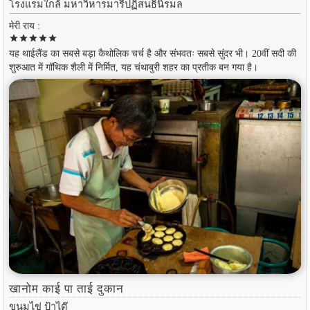
โรงแรมใกล้ มหาวิหารมารีปฏิสนธินิรมล
मेरी राय :
star
star
star
star
star
यह थाईलैंड का सबसे बड़ा कैथोलिक चर्च है और संभवतः सबसे सुंदर भी। 20वीं सदी की
शुरुआत में गॉथिक शैली में निर्मित, यह चंथाबुरी शहर का प्रतीक बन गया है।
खानोम काई पा ताई दुकान
ขนมไข่ ป้าไต๊