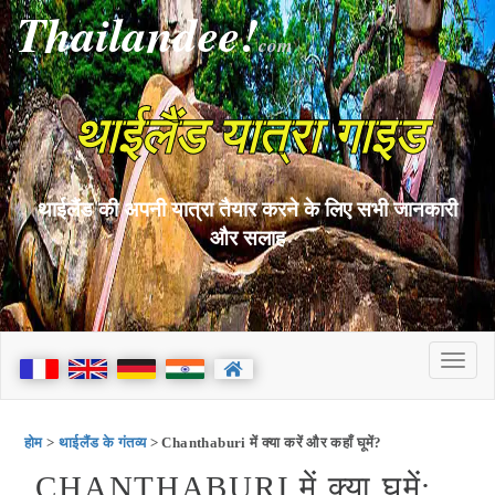
Thailandee!
com
थाईलैंड यात्रा गाइड
थाईलैंड की अपनी यात्रा तैयार करने के लिए सभी जानकारी
और सलाह
होम
>
थाईलैंड के गंतव्य
> Chanthaburi में क्या करें और कहाँ घूमें?
CHANTHABURI में क्या घूमें: