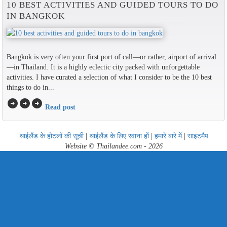
10 BEST ACTIVITIES AND GUIDED TOURS TO DO
IN BANGKOK
Bangkok is very often your first port of call—or rather, airport of arrival
—in Thailand. It is a highly eclectic city packed with unforgettable
activities. I have curated a selection of what I consider to be the 10 best
things to do in...
arrow_circle_right
arrow_circle_right
arrow_circle_right
Read post
थाईलैंड के होटलों की सूची
|
थाईलैंड के लिए रवाना हों
|
हमारे बारे में
|
साइटमैप
Website © Thailandee.com - 2026