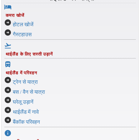
hotel
कमरा खोजें
arrow_circle_right
होटल खोजें
arrow_circle_right
गैस्टहाउस
flight_takeoff
थाईलैंड के लिए सस्ती उड़ानें
directions_bus_filled
थाईलैंड में परिवहन
arrow_circle_right
ट्रेन से यात्रा
arrow_circle_right
बस / वैन से यात्रा
arrow_circle_right
घरेलू उड़ानें
arrow_circle_right
थाईलैंड में नावे
arrow_circle_right
बैंकॉक परिवहन
info