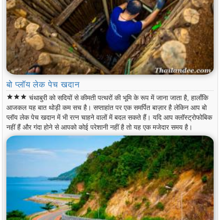
बो प्लॉय लेक पेच खदान
star
star
star
चंथाबुरी को सदियों से कीमती पत्थरों की भूमि के रूप में जाना जाता है, हालाँकि
आजकल यह बात थोड़ी कम सच है। सप्ताहांत पर एक समर्पित बाज़ार है लेकिन आप बो
प्लॉय लेक पेच खदान में भी रत्न चाहने वालों में बदल सकते हैं। यदि आप क्लॉस्ट्रोफोबिक
नहीं हैं और गंदा होने से आपको कोई परेशानी नहीं है तो यह एक मजेदार समय है।