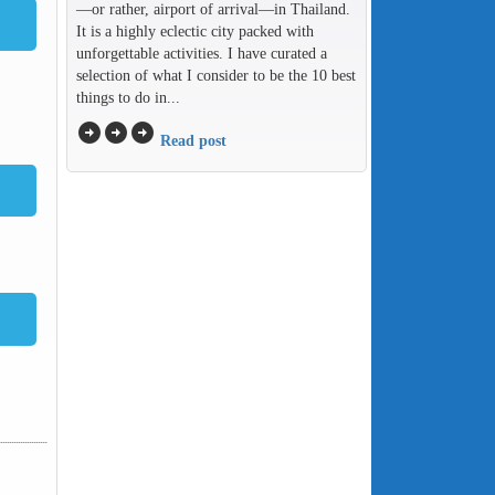
—or rather, airport of arrival—in Thailand.
It is a highly eclectic city packed with
unforgettable activities. I have curated a
selection of what I consider to be the 10 best
things to do in...
arrow_circle_right
arrow_circle_right
arrow_circle_right
Read post