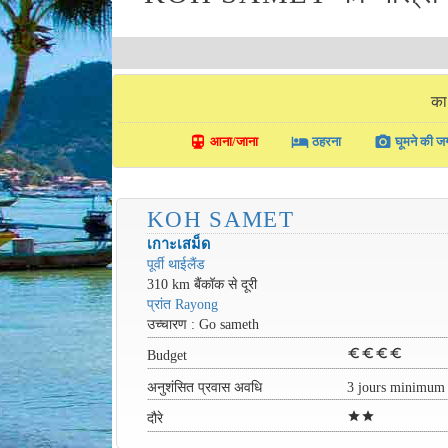
का
directions_transit
local_hotel
photo_camera
आना/जाना
ठहरना
घूमने की जग
KOH SAMET
เกาะเสม็ด
पूर्वी थाईलैंड
310 km बैंकॉक से दूरी
प्रांत Rayong
उच्चारण : Go sameth
euro
euro
euro
euro
Budget
अनुशंसित प्रवास अवधि
3 jours minimum
star
star
दौरे