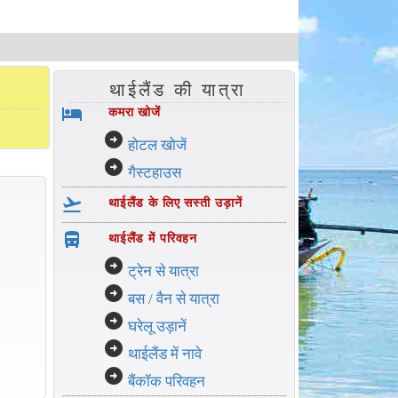
थाईलैंड की यात्रा
hotel
कमरा खोजें
arrow_circle_right
होटल खोजें
arrow_circle_right
गैस्टहाउस
flight_takeoff
थाईलैंड के लिए सस्ती उड़ानें
directions_bus_filled
थाईलैंड में परिवहन
arrow_circle_right
ट्रेन से यात्रा
arrow_circle_right
बस / वैन से यात्रा
arrow_circle_right
घरेलू उड़ानें
arrow_circle_right
थाईलैंड में नावे
arrow_circle_right
बैंकॉक परिवहन