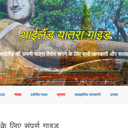
थाईलैंड यात्रा गाइड
थाईलैंड की अपनी यात्रा तैयार करने के लिए सभी जानकारी और सला
ोटल
गंतव्य
दर्शनीय स्थल
भ्रमण
व्यावहारिक जानकारी
उत्सव
लिए संपूर्ण गाइड