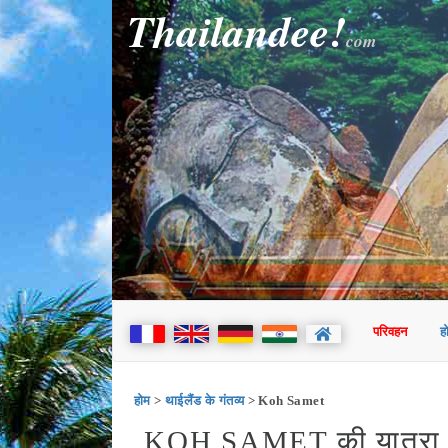
Thailandee!
com
परिवहन
ह
होम
>
थाईलैंड के गंतव्य
> Koh Samet
KOH SAMET की यात्रा के 