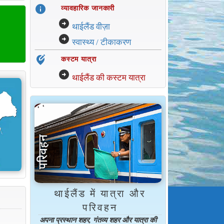
info
व्यावहारिक जानकारी
arrow_circle_right
थाईलैंड वीज़ा
arrow_circle_right
स्वास्थ्य / टीकाकरण
edit_location_alt
कस्टम यात्रा
arrow_circle_right
थाईलैंड की कस्टम यात्रा
थाईलैंड में यात्रा और
परिवहन
अपना प्रस्थान शहर, गंतव्य शहर और यात्रा की