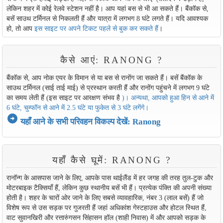
लेकिन शहर में कोई रेलवे स्टेशन नहीं है। आप यहां बस से भी आ सकते हैं। बैंकॉक से,
बसें साउथ टर्मिनल से निकलती हैं और यात्रा में लगभग 8 घंटे लगते हैं। यदि आवश्यक
हो, तो आप
इस साइट पर अपने टिकट पहले से बुक कर सकते हैं
।
कैसे आएं: RANONG ?
बैंकॉक से, आप नोक एयर के विमान से या बस से रानोंग जा सकते हैं। बसें बैंकॉक के
साउथ टर्मिनल (साई ताई माई) से प्रस्थान करती हैं और रानोंग पहुंचने में लगभग 9 घंटे
का समय लेती हैं (इस साइट पर आरक्षण संभव है
)। अन्यथा, आपको हुआ हिन से आने में
6 घंटे, चुम्फॉन से आने में 2.5 घंटे या फुकेत से 3 घंटे लगेंगे।
arrow_circle_right
यहाँ आने के सभी परिवहन विकल्प देखें: Ranong
यहाँ कैसे घूमें: RANONG ?
रानॉन्ग के आसपास जाने के लिए, आपके पास थाईलैंड में हर जगह की तरह तुल-टुक और
मोटरबाइक टैक्सियाँ हैं, लेकिन कुछ स्थानीय बसें भी हैं। प्रत्येक पंक्ति की अपनी संख्या
होती है। शहर के चारों ओर जाने के लिए सबसे व्यावहारिक, नंबर 3 (लाल बसें) हैं जो
विशेष रूप से उस सड़क पर गुजरती हैं जहां अधिकांश गेस्टहाउस और होटल स्थित हैं,
वाट सुवानखिरी और रत्तारुंगसन सिंहासन हॉल (शाही निवास) में और आपको सड़क के