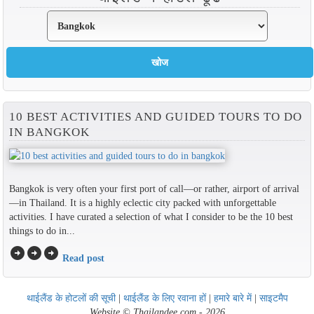
10 BEST ACTIVITIES AND GUIDED TOURS TO DO
IN BANGKOK
Bangkok is very often your first port of call—or rather, airport of arrival
—in Thailand. It is a highly eclectic city packed with unforgettable
activities. I have curated a selection of what I consider to be the 10 best
things to do in...
arrow_circle_right
arrow_circle_right
arrow_circle_right
Read post
थाईलैंड के होटलों की सूची
|
थाईलैंड के लिए रवाना हों
|
हमारे बारे में
|
साइटमैप
Website © Thailandee.com - 2026