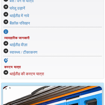
बस / वैन से यात्रा
arrow_circle_right
घरेलू उड़ानें
arrow_circle_right
थाईलैंड में नावे
arrow_circle_right
बैंकॉक परिवहन
info
व्यावहारिक जानकारी
arrow_circle_right
थाईलैंड वीज़ा
arrow_circle_right
स्वास्थ्य / टीकाकरण
edit_location_alt
कस्टम यात्रा
arrow_circle_right
थाईलैंड की कस्टम यात्रा