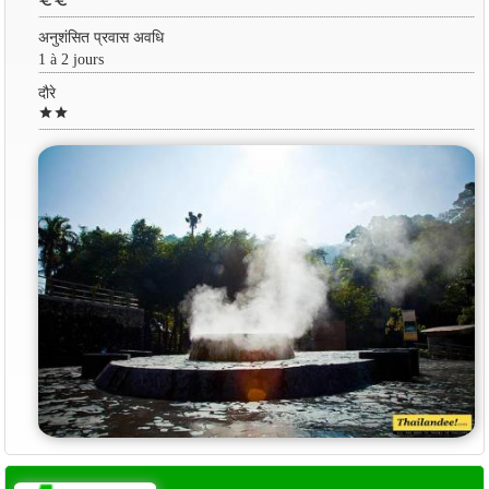
euro
euro
अनुशंसित प्रवास अवधि
1 à 2 jours
दौरे
star
star