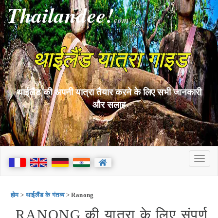
Thailandee!
com
थाईलैंड यात्रा गाइड
थाईलैंड की अपनी यात्रा तैयार करने के लिए सभी जानकारी
और सलाह
होम
>
थाईलैंड के गंतव्य
> Ranong
RANONG की यात्रा के लिए संपूर्ण