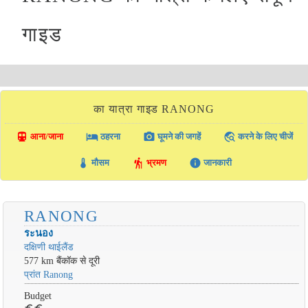
गाइड
का यात्रा गाइड RANONG
directions_transit
local_hotel
photo_camera
travel_explore
आना/जाना
ठहरना
घूमने की जगहें
करने के लिए चीजें
thermostat
hiking
info
मौसम
भ्रमण
जानकारी
RANONG
ระนอง
दक्षिणी थाईलैंड
577 km बैंकॉक से दूरी
प्रांत Ranong
Budget