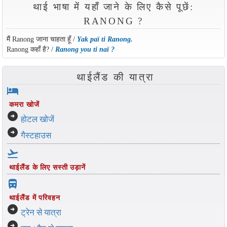
थाई भाषा में यहाँ जाने के लिए कैसे पूछें:
RANONG ?
मैं Ranong जाना चाहता हूँ /
Yak paï ti Ranong.
Ranong कहाँ है? /
Ranong you ti naï ?
थाईलैंड की यात्रा
hotel
कमरा खोजें
arrow_circle_right
होटल खोजें
arrow_circle_right
गैस्टहाउस
flight_takeoff
थाईलैंड के लिए सस्ती उड़ानें
directions_bus_filled
थाईलैंड में परिवहन
arrow_circle_right
ट्रेन से यात्रा
arrow_circle_right