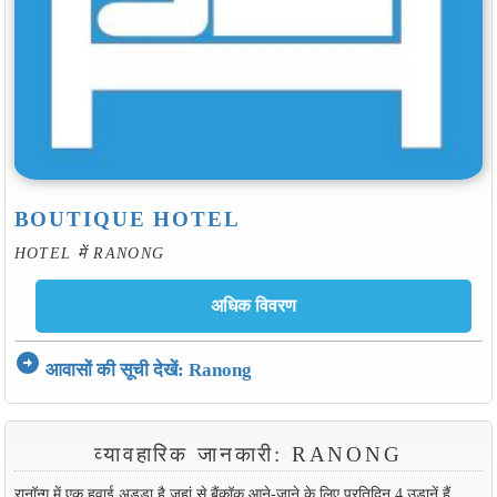
BOUTIQUE HOTEL
HOTEL में RANONG
arrow_circle_right
आवासों की सूची देखें: Ranong
व्यावहारिक जानकारी: RANONG
रानॉन्ग में एक हवाई अड्डा है जहां से बैंकॉक आने-जाने के लिए प्रतिदिन 4 उड़ानें हैं,