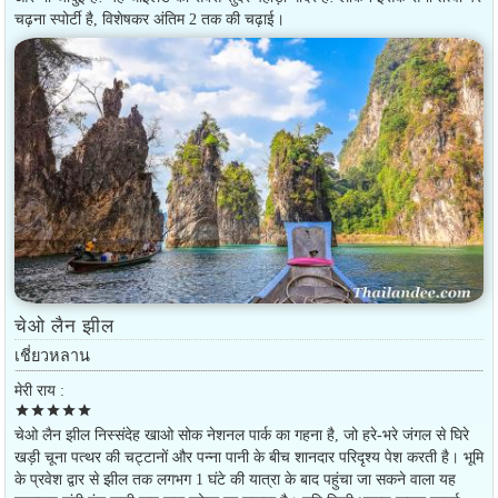
चढ़ना स्पोर्टी है, विशेषकर अंतिम 2 तक की चढ़ाई।
चेओ लैन झील
เชี่ยวหลาน
मेरी राय :
star
star
star
star
star
चेओ लैन झील निस्संदेह खाओ सोक नेशनल पार्क का गहना है, जो हरे-भरे जंगल से घिरे
खड़ी चूना पत्थर की चट्टानों और पन्ना पानी के बीच शानदार परिदृश्य पेश करती है। भूमि
के प्रवेश द्वार से झील तक लगभग 1 घंटे की यात्रा के बाद पहुंचा जा सकने वाला यह