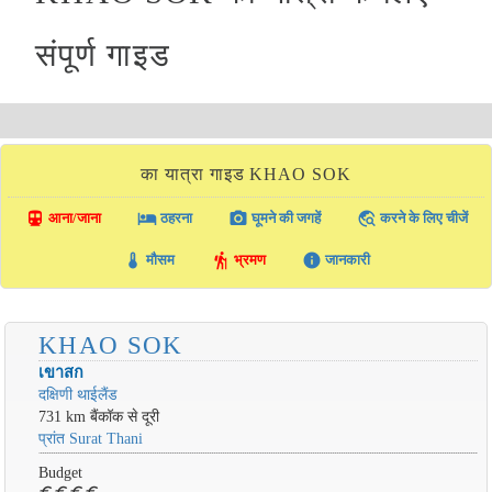
संपूर्ण गाइड
का यात्रा गाइड KHAO SOK
directions_transit
local_hotel
photo_camera
travel_explore
आना/जाना
ठहरना
घूमने की जगहें
करने के लिए चीजें
thermostat
hiking
info
मौसम
भ्रमण
जानकारी
KHAO SOK
เขาสก
दक्षिणी थाईलैंड
731 km बैंकॉक से दूरी
प्रांत Surat Thani
Budget