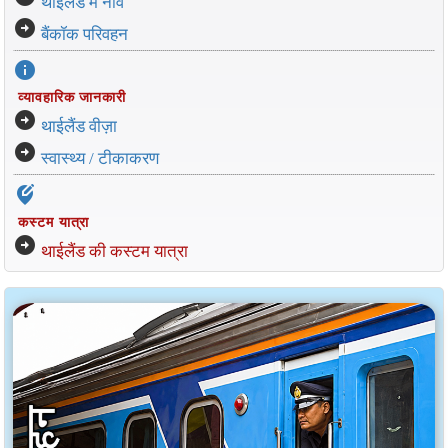
थाईलैंड में नावे
arrow_circle_right
बैंकॉक परिवहन
info
व्यावहारिक जानकारी
arrow_circle_right
थाईलैंड वीज़ा
arrow_circle_right
स्वास्थ्य / टीकाकरण
edit_location_alt
कस्टम यात्रा
arrow_circle_right
थाईलैंड की कस्टम यात्रा