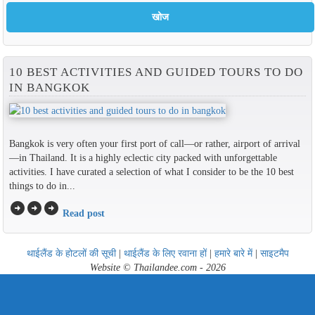
10 BEST ACTIVITIES AND GUIDED TOURS TO DO
IN BANGKOK
Bangkok is very often your first port of call—or rather, airport of arrival
—in Thailand. It is a highly eclectic city packed with unforgettable
activities. I have curated a selection of what I consider to be the 10 best
things to do in...
arrow_circle_right
arrow_circle_right
arrow_circle_right
Read post
थाईलैंड के होटलों की सूची
|
थाईलैंड के लिए रवाना हों
|
हमारे बारे में
|
साइटमैप
Website © Thailandee.com - 2026