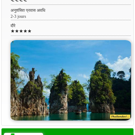
euro
euro
euro
euro
अनुशंसित प्रवास अवधि
2-3 jours
दौरे
star
star
star
star
star