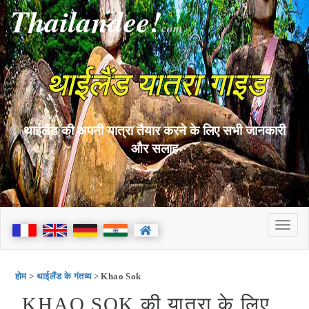
Thailandee!
com
थाईलैंड यात्रा गाइड
थाईलैंड की अपनी यात्रा तैयार करने के लिए सभी जानकारी
और सलाह
होम
>
थाईलैंड के गंतव्य
> Khao Sok
KHAO SOK की यात्रा के लिए