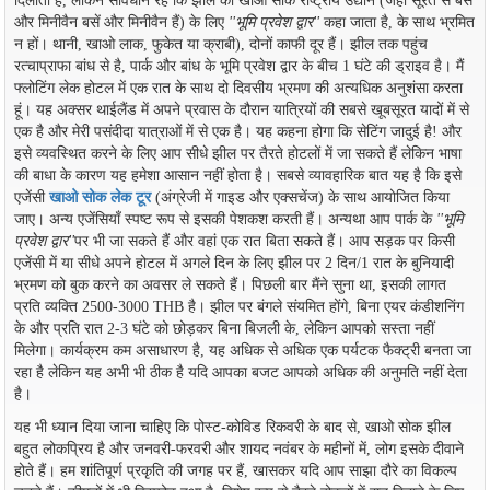
दिलाती है, लेकिन सावधान रहें कि झील को खाओ सोक राष्ट्रीय उद्यान (जहां सूरत से बसें
और मिनीवैन बसें और मिनीवैन हैं) के लिए
''भूमि प्रवेश द्वार''
कहा जाता है, के साथ भ्रमित
न हों। थानी, खाओ लाक, फुकेत या क्राबी), दोनों काफी दूर हैं। झील तक पहुंच
रत्चाप्राफा बांध से है, पार्क और बांध के भूमि प्रवेश द्वार के बीच 1 घंटे की ड्राइव है। मैं
फ्लोटिंग लेक होटल में एक रात के साथ दो दिवसीय भ्रमण की अत्यधिक अनुशंसा करता
हूं। यह अक्सर थाईलैंड में अपने प्रवास के दौरान यात्रियों की सबसे खूबसूरत यादों में से
एक है और मेरी पसंदीदा यात्राओं में से एक है। यह कहना होगा कि सेटिंग जादुई है! और
इसे व्यवस्थित करने के लिए आप सीधे झील पर तैरते होटलों में जा सकते हैं लेकिन भाषा
की बाधा के कारण यह हमेशा आसान नहीं होता है। सबसे व्यावहारिक बात यह है कि इसे
एजेंसी
खाओ सोक लेक टूर
(अंग्रेजी में गाइड और एक्सचेंज) के साथ आयोजित किया
जाए। अन्य एजेंसियाँ स्पष्ट रूप से इसकी पेशकश करती हैं। अन्यथा आप पार्क के
''भूमि
प्रवेश द्वार''
पर भी जा सकते हैं और वहां एक रात बिता सकते हैं। आप सड़क पर किसी
एजेंसी में या सीधे अपने होटल में अगले दिन के लिए झील पर 2 दिन/1 रात के बुनियादी
भ्रमण को बुक करने का अवसर ले सकते हैं। पिछली बार मैंने सुना था, इसकी लागत
प्रति व्यक्ति 2500-3000 THB है। झील पर बंगले संयमित होंगे, बिना एयर कंडीशनिंग
के और प्रति रात 2-3 घंटे को छोड़कर बिना बिजली के, लेकिन आपको सस्ता नहीं
मिलेगा। कार्यक्रम कम असाधारण है, यह अधिक से अधिक एक पर्यटक फैक्ट्री बनता जा
रहा है लेकिन यह अभी भी ठीक है यदि आपका बजट आपको अधिक की अनुमति नहीं देता
है।
यह भी ध्यान दिया जाना चाहिए कि पोस्ट-कोविड रिकवरी के बाद से, खाओ सोक झील
बहुत लोकप्रिय है और जनवरी-फरवरी और शायद नवंबर के महीनों में, लोग इसके दीवाने
होते हैं। हम शांतिपूर्ण प्रकृति की जगह पर हैं, खासकर यदि आप साझा दौरे का विकल्प