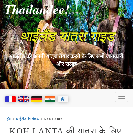
Thailandee!
com
थाईलैंड यात्रा गाइड
थाईलैंड की अपनी यात्रा तैयार करने के लिए सभी जानकारी
और सलाह
होम
>
थाईलैंड के गंतव्य
> Koh Lanta
KOH LANTA की यात्रा के लिए