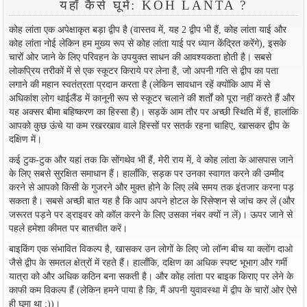
यहाँ कैसे घूमें: KOH LANTA ?
कोह लांता एक अपेक्षाकृत बड़ा द्वीप है (वास्तव में, यह 2 द्वीप भी हैं, कोह लांता याई और
कोह लांता नोई लेकिन हम मुख्य रूप से कोह लांता याई पर ध्यान केंद्रित करेंगे), इसके
चारों ओर जाने के लिए परिवहन के उपयुक्त साधन की आवश्यकता होती है। सबसे
लोकप्रिय तरीकों में से एक स्कूटर किराये पर लेना है, जो अपनी गति से द्वीप का पता
लगाने की महान स्वतंत्रता प्रदान करता है (लेकिन सावधान रहें क्योंकि आप में से
अधिकांश लोग थाईलैंड में कानूनी रूप से स्कूटर चलाने की शर्तों को पूरा नहीं करते हैं और
यह अक्सर बीमा बहिष्करण का हिस्सा है)। सड़कें आम तौर पर अच्छी स्थिति में हैं, हालांकि
आपको कुछ ऊंचे या कम रखरखाव वाले हिस्सों पर सतर्क रहना चाहिए, खासकर द्वीप के
दक्षिण में।
कई टुक-टुक और यहां तक कि सोंगथेव भी हैं, मेरी राय में, वे कोह लांता के आसपास जाने
के लिए सबसे सुरक्षित समाधान हैं। हालाँकि, सड़क पर उनका स्वागत करने की उम्मीद
करने से आपको किसी के गुजरने और मुक्त होने के लिए लंबे समय तक इंतजार करना पड़
सकता है। सबसे अच्छी बात यह है कि आप अपने होटल के रिसेप्शन से जांच कर लें (और
जरूरत पड़ने पर ड्राइवर को कॉल करने के लिए उसका नंबर क्यों न लें)। ऊपर जाने से
पहले हमेशा कीमत पर बातचीत करें।
बाइकिंग एक संभावित विकल्प है, खासकर उन लोगों के लिए जो लॉन्ग बीच या क्लोंग दाओ
जैसे द्वीप के समतल क्षेत्रों में रहते हैं। हालाँकि, दक्षिण का अधिक स्पष्ट भूभाग और गर्मी
यात्रा को और अधिक कठिन बना सकती है। और कोह लांता पर बाइक किराए पर लेने के
काफी कम विकल्प हैं (लेकिन हमने पाया है कि, मैं अपनी युवावस्था में द्वीप के चारों ओर ऐसे
ही घूमा था ;))।