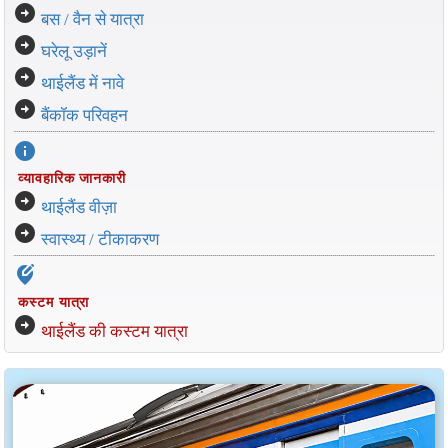
arrow_circle_right
बस / वैन से यात्रा
arrow_circle_right
घरेलू उड़ानें
arrow_circle_right
थाईलैंड में नावे
arrow_circle_right
बैंकॉक परिवहन
info
व्यावहारिक जानकारी
arrow_circle_right
थाईलैंड वीज़ा
arrow_circle_right
स्वास्थ्य / टीकाकरण
edit_location_alt
कस्टम यात्रा
arrow_circle_right
थाईलैंड की कस्टम यात्रा