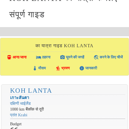
संपूर्ण गाइड
का यात्रा गाइड KOH LANTA
directions_transit
local_hotel
photo_camera
travel_explore
आना/जाना
ठहरना
घूमने की जगहें
करने के लिए चीजें
thermostat
hiking
info
मौसम
भ्रमण
जानकारी
KOH LANTA
เกาะลันตา
दक्षिणी थाईलैंड
1000 km बैंकॉक से दूरी
प्रांत Krabi
Budget