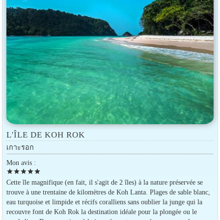
L'ÎLE DE KOH ROK
เกาะรอก
Mon avis :
star
star
star
star
star
Cette île magnifique (en fait, il s'agit de 2 îles) à la nature préservée se
trouve à une trentaine de kilomètres de Koh Lanta. Plages de sable blanc,
eau turquoise et limpide et récifs coralliens sans oublier la junge qui la
recouvre font de Koh Rok la destination idéale pour la plongée ou le