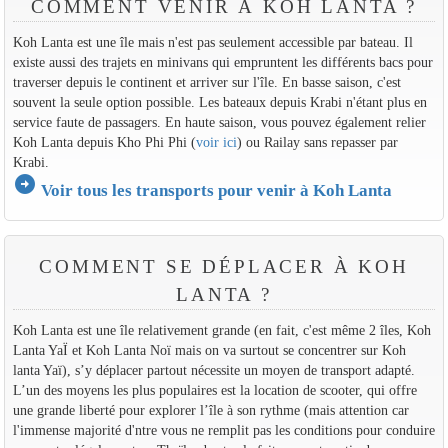
COMMENT VENIR À KOH LANTA ?
Koh Lanta est une île mais n'est pas seulement accessible par bateau. Il
existe aussi des trajets en minivans qui empruntent les différents bacs pour
traverser depuis le continent et arriver sur l'île. En basse saison, c'est
souvent la seule option possible. Les bateaux depuis Krabi n'étant plus en
service faute de passagers. En haute saison, vous pouvez également relier
Koh Lanta depuis Kho Phi Phi (
voir ici
) ou Railay sans repasser par
Krabi.
arrow_circle_right
Voir tous les transports pour venir à Koh Lanta
COMMENT SE DÉPLACER À KOH
LANTA ?
Koh Lanta est une île relativement grande (en fait, c'est même 2 îles, Koh
Lanta YaÏ et Koh Lanta Noï mais on va surtout se concentrer sur Koh
lanta Yaï), s’y déplacer partout nécessite un moyen de transport adapté.
L’un des moyens les plus populaires est la location de scooter, qui offre
une grande liberté pour explorer l’île à son rythme (mais attention car
l'immense majorité d'ntre vous ne remplit pas les conditions pour conduire