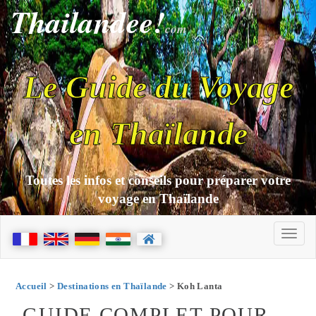
Thailandee!
com
Le Guide du Voyage
en Thaïlande
Toutes les infos et conseils pour préparer votre
voyage en Thaïlande
Accueil
>
Destinations en Thaïlande
> Koh Lanta
GUIDE COMPLET POUR