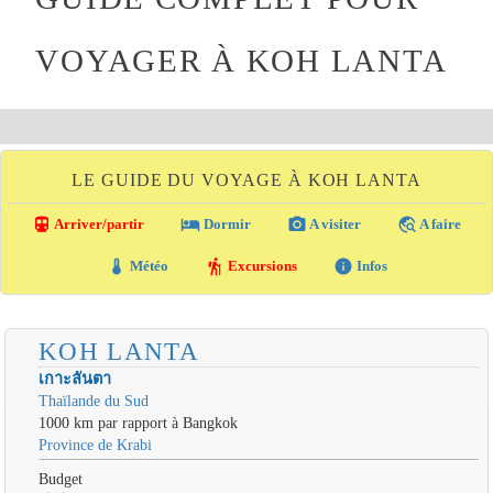
VOYAGER À KOH LANTA
LE GUIDE DU VOYAGE À KOH LANTA
directions_transit
local_hotel
photo_camera
travel_explore
Arriver/partir
Dormir
A visiter
A faire
thermostat
hiking
info
Météo
Excursions
Infos
KOH LANTA
เกาะลันตา
Thaïlande du Sud
1000 km par rapport à Bangkok
Province de Krabi
Budget