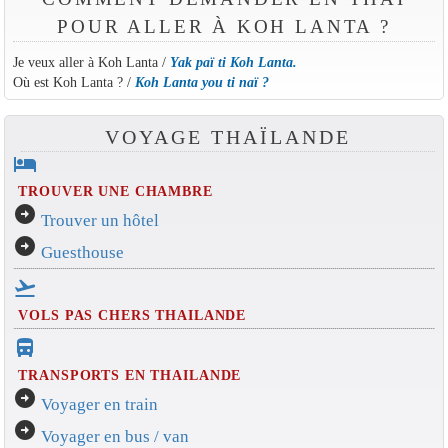
POUR ALLER À KOH LANTA ?
Je veux aller à Koh Lanta /
Yak paï ti Koh Lanta.
Où est Koh Lanta ? /
Koh Lanta you ti naï ?
VOYAGE THAÏLANDE
hotel
TROUVER UNE CHAMBRE
arrow_circle_right
Trouver un hôtel
arrow_circle_right
Guesthouse
flight_takeoff
VOLS PAS CHERS THAILANDE
directions_bus_filled
TRANSPORTS EN THAILANDE
arrow_circle_right
Voyager en train
arrow_circle_right
Voyager en bus / van