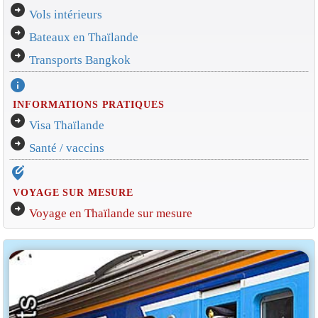
arrow_circle_right
Vols intérieurs
arrow_circle_right
Bateaux en Thaïlande
arrow_circle_right
Transports Bangkok
info
INFORMATIONS PRATIQUES
arrow_circle_right
Visa Thaïlande
arrow_circle_right
Santé / vaccins
edit_location_alt
VOYAGE SUR MESURE
arrow_circle_right
Voyage en Thaïlande sur mesure