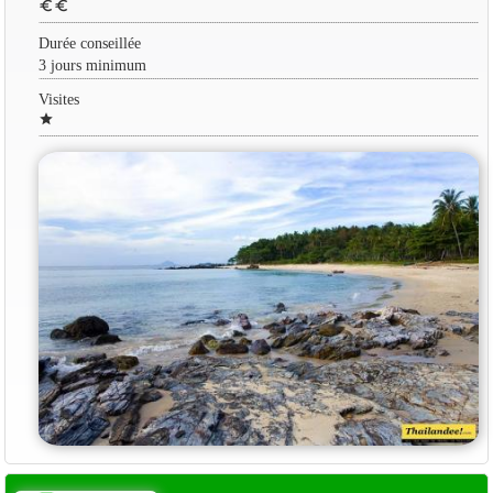
euro
euro
Durée conseillée
3 jours minimum
Visites
star