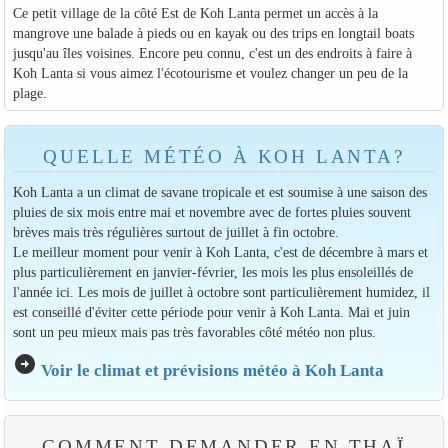
Ce petit village de la côté Est de Koh Lanta permet un accès à la
mangrove une balade à pieds ou en kayak ou des trips en longtail boats
jusqu'au îles voisines. Encore peu connu, c'est un des endroits à faire à
Koh Lanta si vous aimez l'écotourisme et voulez changer un peu de la
plage.
QUELLE MÉTÉO À KOH LANTA?
Koh Lanta a un climat de savane tropicale et est soumise à une saison des
pluies de six mois entre mai et novembre avec de fortes pluies souvent
brèves mais très régulières surtout de juillet à fin octobre.
Le meilleur moment pour venir à Koh Lanta, c'est de décembre à mars et
plus particulièrement en janvier-février, les mois les plus ensoleillés de
l'année ici. Les mois de juillet à octobre sont particulièrement humidez, il
est conseillé d'éviter cette période pour venir à Koh Lanta. Mai et juin
sont un peu mieux mais pas très favorables côté météo non plus.
arrow_circle_right
Voir le climat et prévisions météo à Koh Lanta
COMMENT DEMANDER EN THAÏ