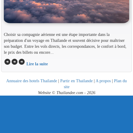
Choisir sa compagnie aérienne est une étape importante dans la
préparation d'un voyage en Thaïlande et souvent décisive pour maîtriser
son budget. Entre les vols directs, les correspondances, le confort à bord,
le prix des billets ou encore...
arrow_circle_right
arrow_circle_right
arrow_circle_right
Lire la suite
Annuaire des hotels Thailande
|
Partir en Thailande
|
A propos
|
Plan du
site
Website © Thailandee.com - 2026