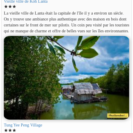
Vieille ville de Koh Lanta
star
star
star
La vieille ville de Lanta était la capitale de l'île il y a environ un siècle.
On y trouve une ambiance plus authentique avec des maison en bois dont
certaines sur le front de mer sur pilotis. Un coin peu visité par les touristes
qui ne manque de charme et offre de belles vues sur les îles environnantes.
Tung Yee Peng Village
star
star
star