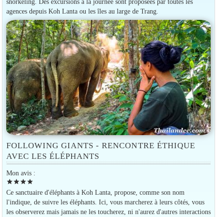
snorkeling. Des excursions à la journée sont proposées par toutes les
agences depuis Koh Lanta ou les îles au large de Trang.
FOLLOWING GIANTS - RENCONTRE ÉTHIQUE
AVEC LES ÉLÉPHANTS
Mon avis :
star
star
star
star
Ce sanctuaire d'éléphants à Koh Lanta, propose, comme son nom
l'indique, de suivre les éléphants. Ici, vous marcherez à leurs côtés, vous
les observerez mais jamais ne les toucherez, ni n'aurez d'autres interactions