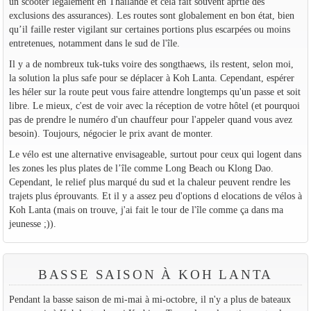
un scooter légalement en Thaïlande et cela fait souvent aprtie des
exclusions des assurances). Les routes sont globalement en bon état, bien
qu’il faille rester vigilant sur certaines portions plus escarpées ou moins
entretenues, notamment dans le sud de l'île.
Il y a de nombreux tuk-tuks voire des songthaews, ils restent, selon moi,
la solution la plus safe pour se déplacer à Koh Lanta. Cependant, espérer
les héler sur la route peut vous faire attendre longtemps qu'un passe et soit
libre. Le mieux, c'est de voir avec la réception de votre hôtel (et pourquoi
pas de prendre le numéro d'un chauffeur pour l'appeler quand vous avez
besoin). Toujours, négocier le prix avant de monter.
Le vélo est une alternative envisageable, surtout pour ceux qui logent dans
les zones les plus plates de l’île comme Long Beach ou Klong Dao.
Cependant, le relief plus marqué du sud et la chaleur peuvent rendre les
trajets plus éprouvants. Et il y a assez peu d'options d elocations de vélos à
Koh Lanta (mais on trouve, j'ai fait le tour de l'île comme ça dans ma
jeunesse ;)).
BASSE SAISON À KOH LANTA
Pendant la basse saison de mi-mai à mi-octobre, il n'y a plus de bateaux