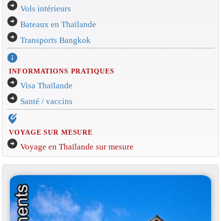
arrow_circle_right
Vols intérieurs
arrow_circle_right
Bateaux en Thaïlande
arrow_circle_right
Transports Bangkok
info
INFORMATIONS PRATIQUES
arrow_circle_right
Visa Thaïlande
arrow_circle_right
Santé / vaccins
edit_location_alt
VOYAGE SUR MESURE
arrow_circle_right
Voyage en Thaïlande sur mesure