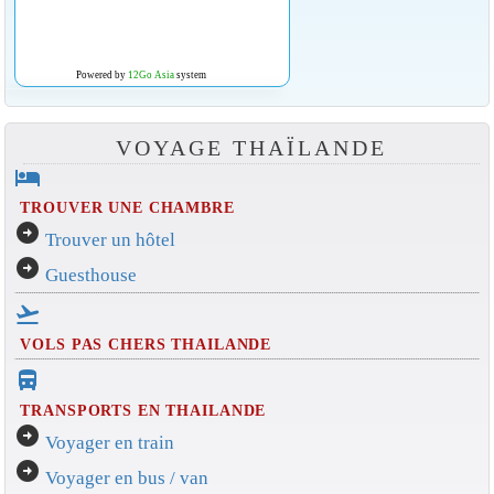
Powered by
12Go Asia
system
VOYAGE THAÏLANDE
hotel
TROUVER UNE CHAMBRE
arrow_circle_right
Trouver un hôtel
arrow_circle_right
Guesthouse
flight_takeoff
VOLS PAS CHERS THAILANDE
directions_bus_filled
TRANSPORTS EN THAILANDE
arrow_circle_right
Voyager en train
arrow_circle_right
Voyager en bus / van