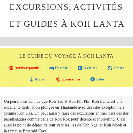
EXCURSIONS, ACTIVITÉS
ET GUIDES À KOH LANTA
LE GUIDE DU VOYAGE À KOH LANTA
directions_transit
local_hotel
photo_camera
travel_explore
Arriver/partir
Dormir
A visiter
A faire
thermostat
hiking
info
Météo
Excursions
Infos
Un peu moins connue que Koh Tao et Koh Phi Phi, Koh Lanta est une
excellente destination plongée en Thaïlande avec des sites exceptionnels
comme Koh Haa. On peut aussi y faire des excursions en mer vers des îles
paradisiaques comme celle de Koh Rok pour détente et snorkeling. C'est
aussi le point de départ de tour vers les îles de Koh Ngai et Koh Mook et
la fameuse Emerald Cave.