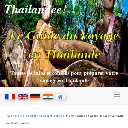
Thailandee!
com
Le Guide du Voyage
en Thaïlande
Toutes les infos et conseils pour préparer votre
voyage en Thaïlande
Accueil
>
Excursions et activités
> Excursions et activités à et autour
de Koh Lanta