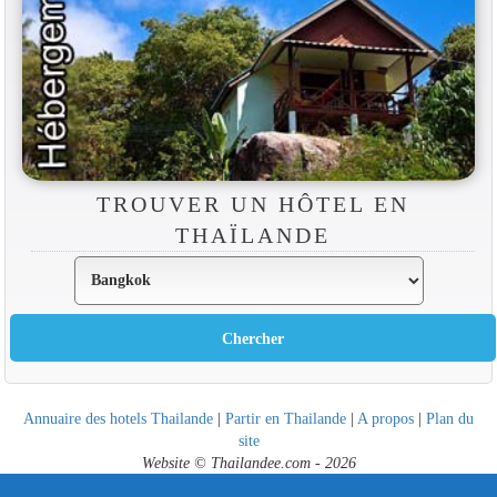
TROUVER UN HÔTEL EN
THAÏLANDE
Annuaire des hotels Thailande
|
Partir en Thailande
|
A propos
|
Plan du
site
Website © Thailandee.com - 2026