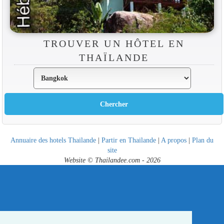
TROUVER UN HÔTEL EN
THAÏLANDE
Annuaire des hotels Thailande
|
Partir en Thailande
|
A propos
|
Plan du
site
Website © Thailandee.com - 2026