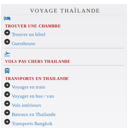
VOYAGE THAÏLANDE
hotel
TROUVER UNE CHAMBRE
arrow_circle_right
Trouver un hôtel
arrow_circle_right
Guesthouse
flight_takeoff
VOLS PAS CHERS THAILANDE
directions_bus_filled
TRANSPORTS EN THAILANDE
arrow_circle_right
Voyager en train
arrow_circle_right
Voyager en bus / van
arrow_circle_right
Vols intérieurs
arrow_circle_right
Bateaux en Thaïlande
arrow_circle_right
Transports Bangkok