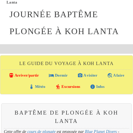
Lanta
JOURNÉE BAPTÊME
PLONGÉE À KOH LANTA
LE GUIDE DU VOYAGE À KOH LANTA
directions_transit
local_hotel
photo_camera
travel_explore
Arriver/partir
Dormir
A visiter
A faire
thermostat
hiking
info
Météo
Excursions
Infos
BAPTÊME DE PLONGÉE À KOH
LANTA
Cette offre de
cours de plongée
est proposée par
Blue Planet Divers
-