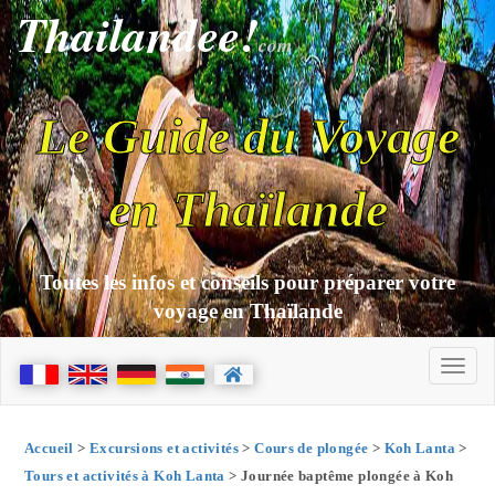
Thailandee!
com
Le Guide du Voyage
en Thaïlande
Toutes les infos et conseils pour préparer votre
voyage en Thaïlande
Accueil
>
Excursions et activités
>
Cours de plongée
>
Koh Lanta
>
Tours et activités à Koh Lanta
> Journée baptême plongée à Koh