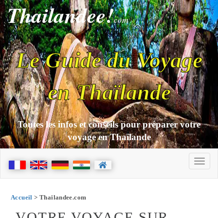
Thailandee!
com
Le Guide du Voyage
en Thaïlande
Toutes les infos et conseils pour préparer votre
voyage en Thaïlande
Accueil
> Thailandee.com
VOTRE VOYAGE SUR