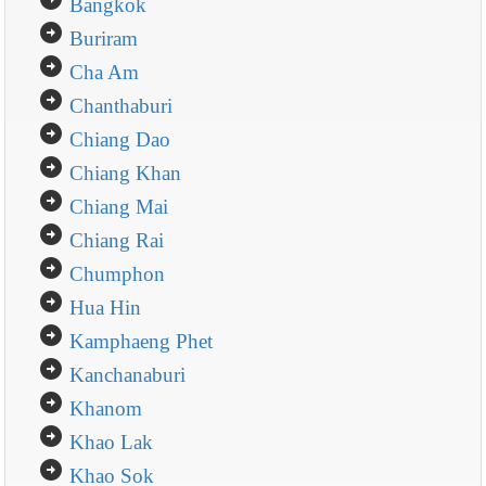
Bangkok
arrow_circle_right
Buriram
arrow_circle_right
Cha Am
arrow_circle_right
Chanthaburi
arrow_circle_right
Chiang Dao
arrow_circle_right
Chiang Khan
arrow_circle_right
Chiang Mai
arrow_circle_right
Chiang Rai
arrow_circle_right
Chumphon
arrow_circle_right
Hua Hin
arrow_circle_right
Kamphaeng Phet
arrow_circle_right
Kanchanaburi
arrow_circle_right
Khanom
arrow_circle_right
Khao Lak
arrow_circle_right
Khao Sok