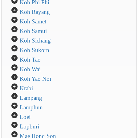
arrow_circle_right
Koh Phi Phi
arrow_circle_right
Koh Rayang
arrow_circle_right
Koh Samet
arrow_circle_right
Koh Samui
arrow_circle_right
Koh Sichang
arrow_circle_right
Koh Sukorn
arrow_circle_right
Koh Tao
arrow_circle_right
Koh Wai
arrow_circle_right
Koh Yao Noi
arrow_circle_right
Krabi
arrow_circle_right
Lampang
arrow_circle_right
Lamphun
arrow_circle_right
Loei
arrow_circle_right
Lopburi
arrow_circle_right
Mae Hong Son