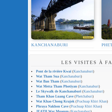
KANCHANABURI
PHE
LES VISITES À F
Pont de la rivière Kwaï
(
Kanchanaburi
)
Wat Tham Sua
(
Kanchanaburi
)
Wat Ban Tham
(
Kanchanaburi
)
Wat Metta Tham Photiyan
(
Kanchanaburi
)
Le Skywalk de Kanchanaburi
(
Kanchanaburi
)
Tham Khao Luang Cave
(
Phetchaburi
)
Wat Khao Chong Krajok
(
Prachuap Khiri Khan
)
Phraya Nakhon Cave
(
Prachuap Khiri Khan
)
JEATH War Museum
(
Kanchanaburi
)