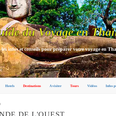
uide du Voyage en Thaï
 les infos et conseils pour préparer votre voyage en Th
Hotels
Destinations
A visiter
Tours
Vidéos
Infos p
t
ANDE DE L'OUEST