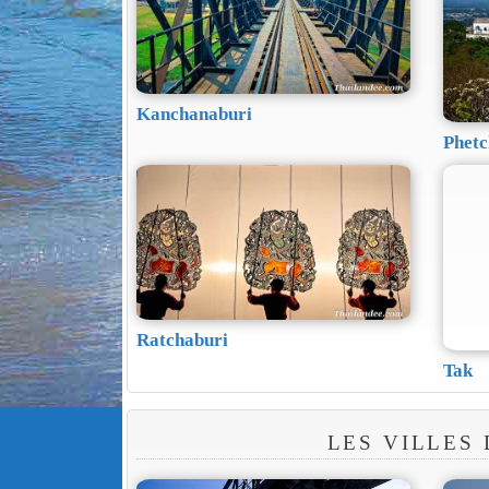
Kanchanaburi
Phetc
Ratchaburi
Tak
LES VILLES