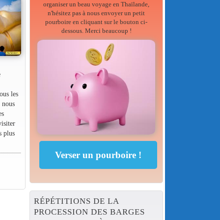
organiser un beau voyage en Thaïlande,
n'hésitez pas à nous envoyer un petit
pourboire en cliquant sur le bouton ci-
dessous. Merci beaucoup !
e
ous les
s nous
es
isiter
s plus
RÉPÉTITIONS DE LA
PROCESSION DES BARGES