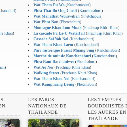
Wat Tham Pu Wa
(
Kanchanaburi
)
chanaburi
)
Phra That Bo Ong Chedi
(
Kanchanaburi
)
Wat Mahathat Worawihan
(
Phetchaburi
)
Wat Phra Non
(
Phetchaburi
)
Montagne Khao Lom Muak
(
Prachuap Khiri Khan
)
iri Khan
)
La cascade Pa La-U Waterfall
(
Prachuap Khiri Khan
)
Cascade Sai Yok Noi
(
Kanchanaburi
)
Wat Tham Khao Laem
(
Kanchanaburi
)
Parc historique Prasat Muang Sing
(
Kanchanaburi
)
Marché de nuit de Kanchanaburi
(
Kanchanaburi
)
Phra Ram Ratchaniwet
(
Phetchaburi
)
han
)
Wat Ao Noï
(
Prachuap Khiri Khan
)
Walking Street
(
Prachuap Khiri Khan
)
Wat Tham Khao Noi
(
Kanchanaburi
)
Wat Kamphaeng Laeng
(
Phetchaburi
)
ÉS
LES PARCS
LES TEMPLES
EN
NATIONAUX DE
BOUDDHISTES 
THAÏLANDE
LES AUTRES EN
THAÏLANDE