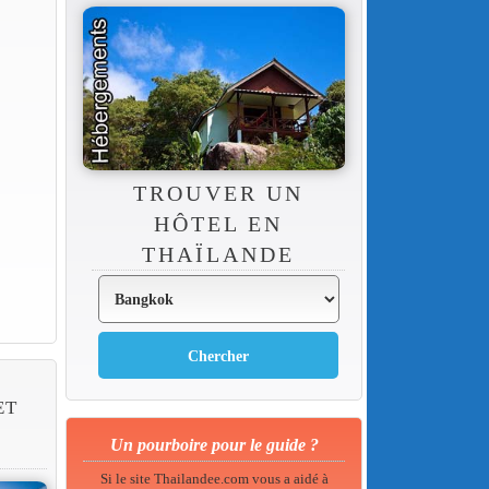
TROUVER UN
HÔTEL EN
THAÏLANDE
ET
Un pourboire pour le guide ?
Si le site Thailandee.com vous a aidé à