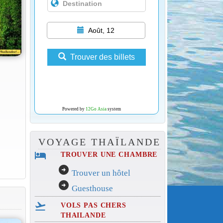
Août, 12
Trouver des billets
Powered by
12Go Asia
system
VOYAGE THAÏLANDE
hotel
TROUVER UNE CHAMBRE
arrow_circle_right
Trouver un hôtel
arrow_circle_right
Guesthouse
flight_takeoff
VOLS PAS CHERS
THAILANDE