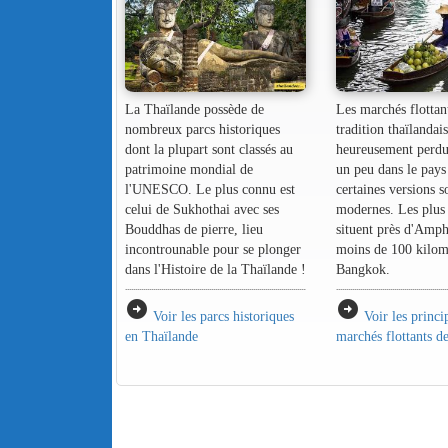
La Thaïlande possède de
Les marchés flottan
nombreux parcs historiques
tradition thaïlandai
dont la plupart sont classés au
heureusement perdu
patrimoine mondial de
un peu dans le pay
l'UNESCO. Le plus connu est
certaines versions s
celui de Sukhothai avec ses
modernes. Les plus
Bouddhas de pierre, lieu
situent près d'Amp
incontrounable pour se plonger
moins de 100 kilom
dans l'Histoire de la Thaïlande !
Bangkok.
arrow_circle_right
arrow_circle_right
Voir les parcs historiques
Voir les princ
en Thaïlande
marchés flottants d