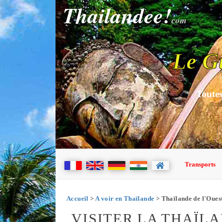
Thailandee!
com
Le G
Toutes
Transports
Accueil
>
A voir en Thaïlande
> Thaïlande de l'Oues
VISITER LA THAÏL