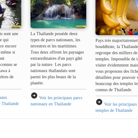
ts sont une
La Thaïlande possède deux
se qui
types de parcs nationaux, les
Pays très majoritairemet
re encore
terrestres et les martitimes.
bouddhiste, la Thaïland
s même si
Tous deux offrent les paysages
regroupe des milliers de
ont
extraordinaires d'un pays gâté
temples. Impossible de t
 connus se
par la nature. Les parcs
visiter évidemment mai
hawa à
nationaux thaïlandais sont
vous proposons des fich
ètres de
parmi les plus beaux de la
détaillées pour pouvoir v
planète.
beaucoup des temples le
connus de Thaïlande.
arrow_circle_right
ipaux
Voir les principaux parcs
arrow_circle_right
e Thaïlande
nationaux en Thaïlande
Voir les principaux
temples de Thaïlande