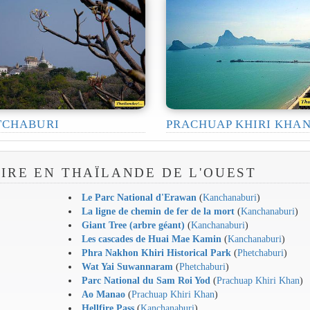
TCHABURI
PRACHUAP KHIRI KHA
AIRE EN THAÏLANDE DE L'OUEST
Le Parc National d'Erawan
(
Kanchanaburi
)
La ligne de chemin de fer de la mort
(
Kanchanaburi
)
Giant Tree (arbre géant)
(
Kanchanaburi
)
Les cascades de Huai Mae Kamin
(
Kanchanaburi
)
Phra Nakhon Khiri Historical Park
(
Phetchaburi
)
Wat Yai Suwannaram
(
Phetchaburi
)
Parc National du Sam Roi Yod
(
Prachuap Khiri Khan
)
Ao Manao
(
Prachuap Khiri Khan
)
Hellfire Pass
(
Kanchanaburi
)