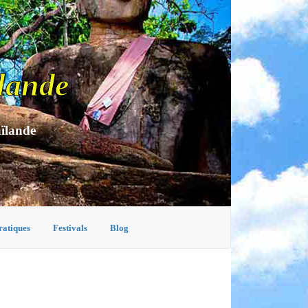
lande
aïlande
ratiques
Festivals
Blog