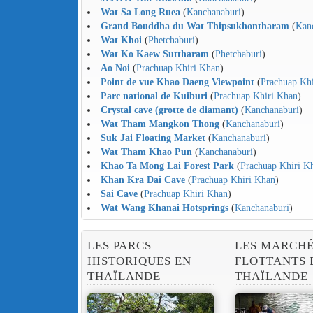
Wat Sa Long Ruea
(
Kanchanaburi
)
Grand Bouddha du Wat Thipsukhontharam
(
Kan
Wat Khoi
(
Phetchaburi
)
Wat Ko Kaew Suttharam
(
Phetchaburi
)
Ao Noi
(
Prachuap Khiri Khan
)
Point de vue Khao Daeng Viewpoint
(
Prachuap Kh
Parc national de Kuiburi
(
Prachuap Khiri Khan
)
Crystal cave (grotte de diamant)
(
Kanchanaburi
)
Wat Tham Mangkon Thong
(
Kanchanaburi
)
Suk Jai Floating Market
(
Kanchanaburi
)
Wat Tham Khao Pun
(
Kanchanaburi
)
Khao Ta Mong Lai Forest Park
(
Prachuap Khiri K
Khan Kra Dai Cave
(
Prachuap Khiri Khan
)
Sai Cave
(
Prachuap Khiri Khan
)
Wat Wang Khanai Hotsprings
(
Kanchanaburi
)
LES PARCS
LES MARCH
HISTORIQUES EN
FLOTTANTS 
THAÏLANDE
THAÏLANDE