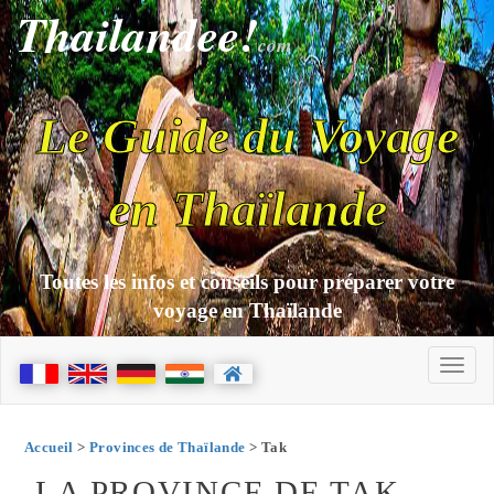
Thailandee!
com
Le Guide du Voyage
en Thaïlande
Toutes les infos et conseils pour préparer votre
voyage en Thaïlande
Accueil
>
Provinces de Thaïlande
> Tak
LA PROVINCE DE TAK