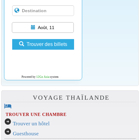
Août, 11
Trouver des billets
Powered by
12Go Asia
system
VOYAGE THAÏLANDE
hotel
TROUVER UNE CHAMBRE
arrow_circle_right
Trouver un hôtel
arrow_circle_right
Guesthouse