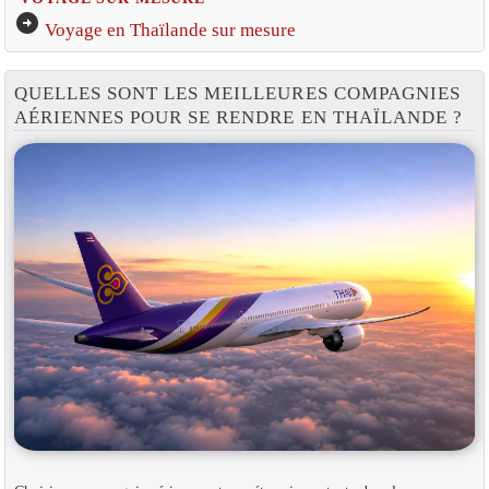
arrow_circle_right
Voyage en Thaïlande sur mesure
QUELLES SONT LES MEILLEURES COMPAGNIES
AÉRIENNES POUR SE RENDRE EN THAÏLANDE ?