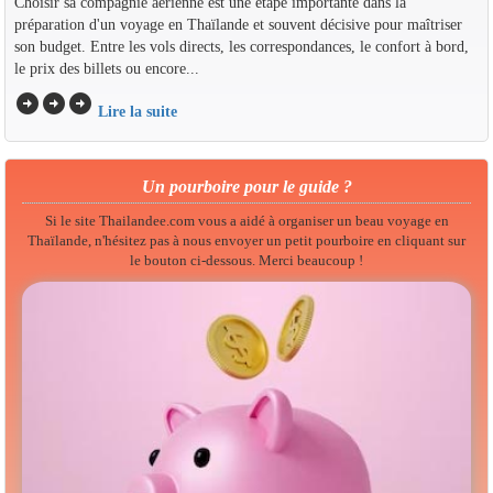
Choisir sa compagnie aérienne est une étape importante dans la
préparation d'un voyage en Thaïlande et souvent décisive pour maîtriser
son budget. Entre les vols directs, les correspondances, le confort à bord,
le prix des billets ou encore...
arrow_circle_right
arrow_circle_right
arrow_circle_right
Lire la suite
Un pourboire pour le guide ?
Si le site Thailandee.com vous a aidé à organiser un beau voyage en
Thaïlande, n'hésitez pas à nous envoyer un petit pourboire en cliquant sur
le bouton ci-dessous. Merci beaucoup !