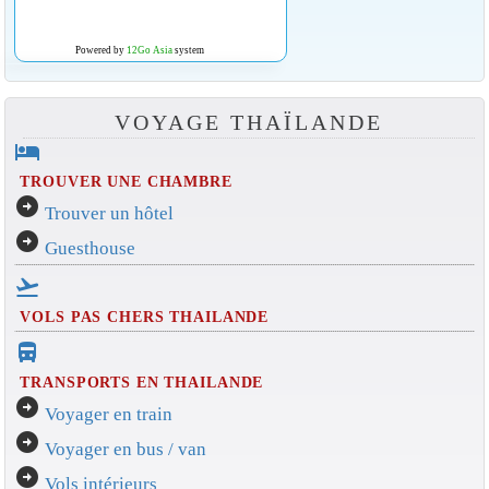
Powered by
12Go Asia
system
VOYAGE THAÏLANDE
hotel
TROUVER UNE CHAMBRE
arrow_circle_right
Trouver un hôtel
arrow_circle_right
Guesthouse
flight_takeoff
VOLS PAS CHERS THAILANDE
directions_bus_filled
TRANSPORTS EN THAILANDE
arrow_circle_right
Voyager en train
arrow_circle_right
Voyager en bus / van
arrow_circle_right
Vols intérieurs