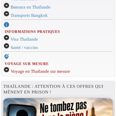
arrow_circle_right
Bateaux en Thaïlande
arrow_circle_right
Transports Bangkok
info
INFORMATIONS PRATIQUES
arrow_circle_right
Visa Thaïlande
arrow_circle_right
Santé / vaccins
edit_location_alt
VOYAGE SUR MESURE
arrow_circle_right
Voyage en Thaïlande sur mesure
THAÏLANDE : ATTENTION À CES OFFRES QUI
MÈNENT EN PRISON !