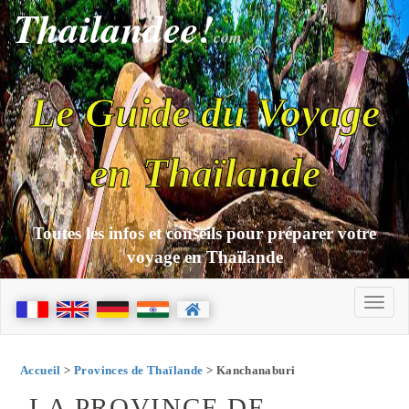
Thailandee!
com
Le Guide du Voyage
en Thaïlande
Toutes les infos et conseils pour préparer votre
voyage en Thaïlande
Accueil
>
Provinces de Thaïlande
> Kanchanaburi
LA PROVINCE DE