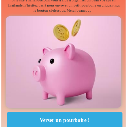
Si le site Thailandee.com vous a aidé à organiser un beau voyage en
Thaïlande, n'hésitez pas à nous envoyer un petit pourboire en cliquant sur
le bouton ci-dessous. Merci beaucoup !