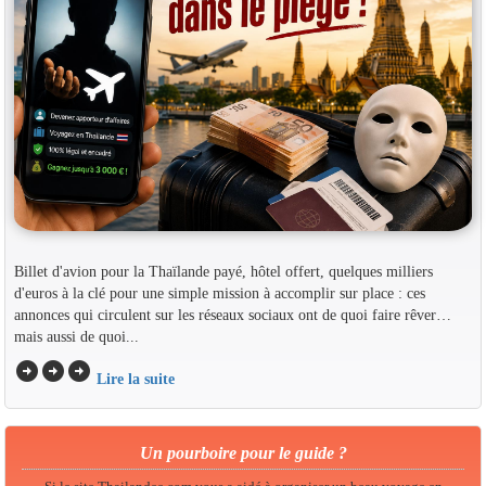
Billet d'avion pour la Thaïlande payé, hôtel offert, quelques milliers
d'euros à la clé pour une simple mission à accomplir sur place : ces
annonces qui circulent sur les réseaux sociaux ont de quoi faire rêver…
mais aussi de quoi...
arrow_circle_right
arrow_circle_right
arrow_circle_right
Lire la suite
Un pourboire pour le guide ?