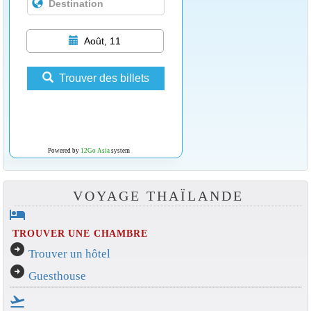
Août, 11
Trouver des billets
Powered by
12Go Asia
system
VOYAGE THAÏLANDE
hotel
TROUVER UNE CHAMBRE
arrow_circle_right
Trouver un hôtel
arrow_circle_right
Guesthouse
flight_takeoff