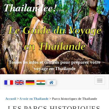
Thailandee!
com
Le Guide du Voyage
en Thaïlande
Toutes les infos et conseils pour préparer votre
voyage en Thaïlande
Accueil
>
A voir en Thaïlande
> Parcs historiques de Thaïlande
LES PARCS HISTORIQUES