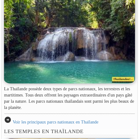
La Thaïlande possède deux types de parcs nationaux, les terrestres et les
martitimes. Tous deux offrent les paysages extraordinaires d'un pays gâté
par la nature. Les parcs nationaux thaïlandais sont parmi les plus beaux de
la planète.
arrow_circle_right
Voir les principaux parcs nationaux en Thaïlande
LES TEMPLES EN THAÏLANDE