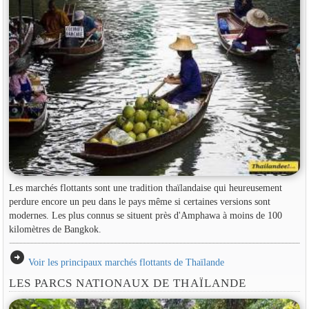
Les marchés flottants sont une tradition thaïlandaise qui heureusement
perdure encore un peu dans le pays même si certaines versions sont
modernes. Les plus connus se situent près d'Amphawa à moins de 100
kilomètres de Bangkok.
arrow_circle_right
Voir les principaux marchés flottants de Thaïlande
LES PARCS NATIONAUX DE THAÏLANDE