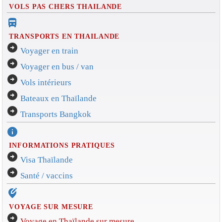
VOLS PAS CHERS THAILANDE
directions_bus_filled
TRANSPORTS EN THAILANDE
arrow_circle_right
Voyager en train
arrow_circle_right
Voyager en bus / van
arrow_circle_right
Vols intérieurs
arrow_circle_right
Bateaux en Thaïlande
arrow_circle_right
Transports Bangkok
info
INFORMATIONS PRATIQUES
arrow_circle_right
Visa Thaïlande
arrow_circle_right
Santé / vaccins
edit_location_alt
VOYAGE SUR MESURE
arrow_circle_right
Voyage en Thaïlande sur mesure