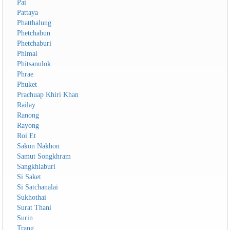
Pai
Pattaya
Phatthalung
Phetchabun
Phetchaburi
Phimai
Phitsanulok
Phrae
Phuket
Prachuap Khiri Khan
Railay
Ranong
Rayong
Roi Et
Sakon Nakhon
Samut Songkhram
Sangkhlaburi
Si Saket
Si Satchanalai
Sukhothai
Surat Thani
Surin
Trang