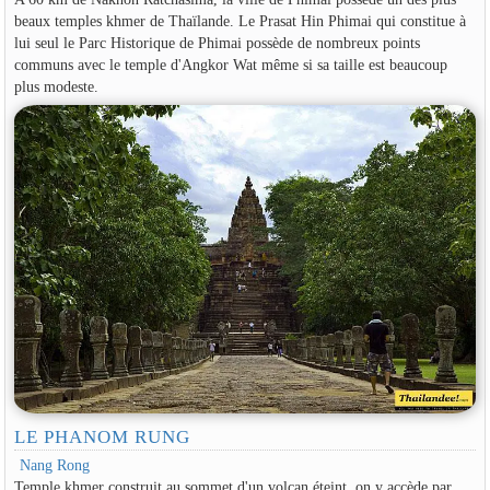
beaux temples khmer de Thaïlande. Le Prasat Hin Phimai qui constitue à
lui seul le Parc Historique de Phimai possède de nombreux points
communs avec le temple d'Angkor Wat même si sa taille est beaucoup
plus modeste.
LE PHANOM RUNG
Nang Rong
Temple khmer construit au sommet d'un volcan éteint, on y accède par