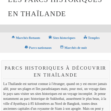
EN THAÏLANDE
houseboat
temple_buddhist
temple_hindu
Marchés flottants
Sites historiques
Temples
forest
storefront
Parcs nationaux
Marchés de nuit
PARCS HISTORIQUES À DÉCOUVRIR
EN THAÏLANDE
La Thaïlande est surtout connue à l'étranger, quand on y est encore jamais
allé, pour ses plages et îles paradisiaques mais, pour moi, un voyage dans
le pays sans visiter ses sites historiques est un voyage incomplet. Je pense
notamment au parc historique de Sukhothai, assurément le plus beau, à la
ville d'Ayutthaya à 85 kilomètres au Nord de Bangkok, toutes deux
anciennes capitales d'un royaume de Siam à son apogée. Mais on peut y