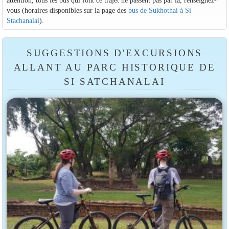
attention, tous les bus qui font ce trajet ne passent pas par là, renseignez-
vous (horaires disponibles sur la page des
bus de Sukhothai à Si
Stachanalai
).
SUGGESTIONS D'EXCURSIONS
ALLANT AU PARC HISTORIQUE DE
SI SATCHANALAI