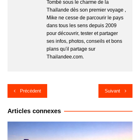
Tombé sous le charme de la
Thaïlande dès son premier voyage ,
Mike ne cesse de parcourir le pays
dans tous les sens depuis 2009
pour découvrir, tester et partager
ses infos, photos, conseils et bons
plans qu'il partage sur
Thailandee.com.
Navigation
Précédent
Suivant
de
l’article
Articles connexes