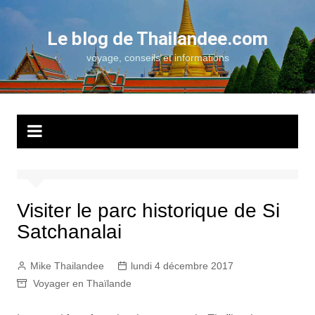
Aller
au
Le blog de Thailandee.com
contenu
voyage, conseils et informations
Visiter le parc historique de Si
Satchanalai
Mike Thailandee
lundi 4 décembre 2017
Voyager en Thaïlande