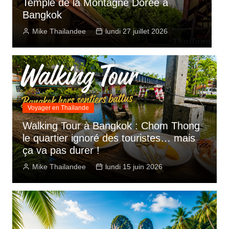
Koh Samui désignée meilleure île
«
d’Asie-Pacifique 2026
B
Mike Thailandee
dimanche 12 juillet 2026
Voyager en Thaïlande
Walking Tour à Bangkok : Chom Thong
le quartier ignoré des touristes… mais
ça va pas durer !
Mike Thailandee
lundi 15 juin 2026