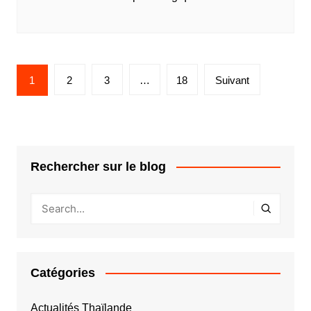
Pagination
1
2
3
…
18
Suivant
des
publications
Rechercher sur le blog
Catégories
Actualités Thaïlande