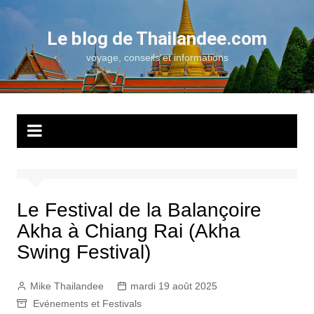
Aller
au
Le blog de Thailandee.com
contenu
voyage, conseils et informations
Le Festival de la Balançoire
Akha à Chiang Rai (Akha
Swing Festival)
Mike Thailandee
mardi 19 août 2025
Evénements et Festivals