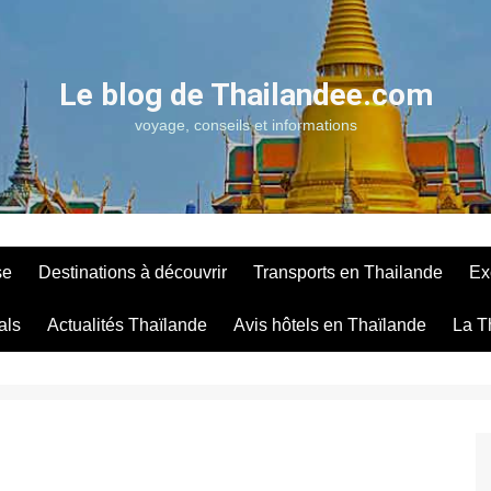
Le blog de Thailandee.com
voyage, conseils et informations
se
Destinations à découvrir
Transports en Thailande
Ex
als
Actualités Thaïlande
Avis hôtels en Thaïlande
La T