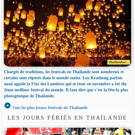
Chargés de traditions, les festivals en Thaïlande sont nombreux et
certains sont réputés dans le monde entier. Loy Krathong parfois
aussi appelé la Fête des Lumières qui se tient en novembre a été élu
2ème meilleur festival du monde. Il faut dire que c'est la fête la plus
photogénique de Thaïlande.
arrow_circle_right
Voir les plus beaux festivals de Thaïlande
LES JOURS FÉRIÉS EN THAÏLANDE