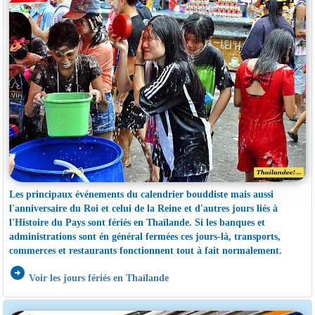
Les principaux événements du calendrier bouddiste mais aussi
l'anniversaire du Roi et celui de la Reine et d'autres jours liés à
l'Histoire du Pays sont fériés en Thaïlande. Si les banques et
administrations sont én général fermées ces jours-là, transports,
commerces et restaurants fonctionnent tout à fait normalement.
arrow_circle_right
Voir les jours fériés en Thaïlande