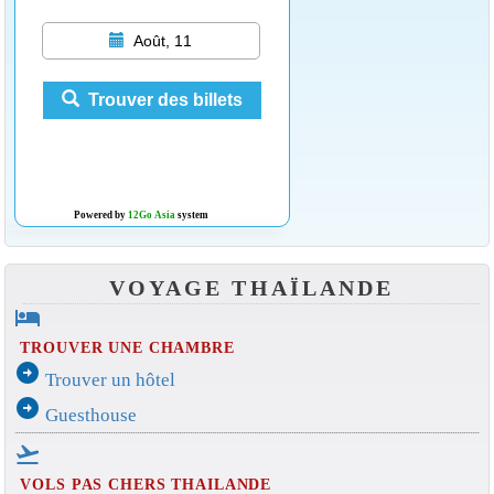
Août, 11
Trouver des billets
Powered by
12Go Asia
system
VOYAGE THAÏLANDE
hotel
TROUVER UNE CHAMBRE
arrow_circle_right
Trouver un hôtel
arrow_circle_right
Guesthouse
flight_takeoff
VOLS PAS CHERS THAILANDE