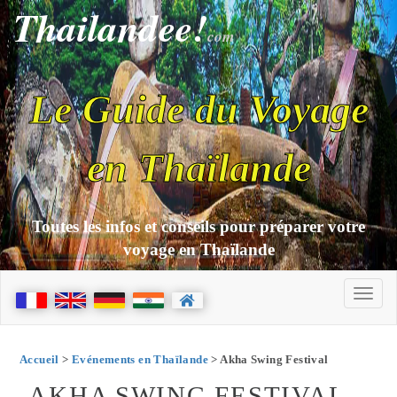
Thailandee!
com
Le Guide du Voyage
en Thaïlande
Toutes les infos et conseils pour préparer votre
voyage en Thaïlande
Accueil
>
Evénements en Thaïlande
> Akha Swing Festival
AKHA SWING FESTIVAL -