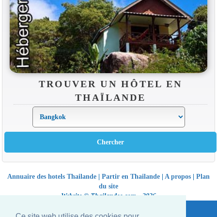
TROUVER UN HÔTEL EN
THAÏLANDE
Annuaire des hotels Thailande
|
Partir en Thailande
|
A propos
|
Plan
du site
Website © Thailandee.com - 2026
Ce site web utilise des cookies pour