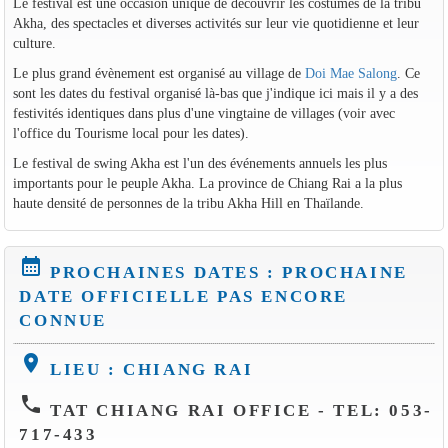
Le festival est une occasion unique de découvrir les costumes de la tribu
Akha, des spectacles et diverses activités sur leur vie quotidienne et leur
culture.
Le plus grand évènement est organisé au village de
Doi Mae Salong
. Ce
sont les dates du festival organisé là-bas que j'indique ici mais il y a des
festivités identiques dans plus d'une vingtaine de villages (voir avec
l'office du Tourisme local pour les dates).
Le festival de swing Akha est l'un des événements annuels les plus
importants pour le peuple Akha. La province de Chiang Rai a la plus
haute densité de personnes de la tribu Akha Hill en Thaïlande.
calendar_month
PROCHAINES DATES : PROCHAINE
DATE OFFICIELLE PAS ENCORE
CONNUE
location_on
LIEU : CHIANG RAI
phone
TAT CHIANG RAI OFFICE - TEL: 053-
717-433