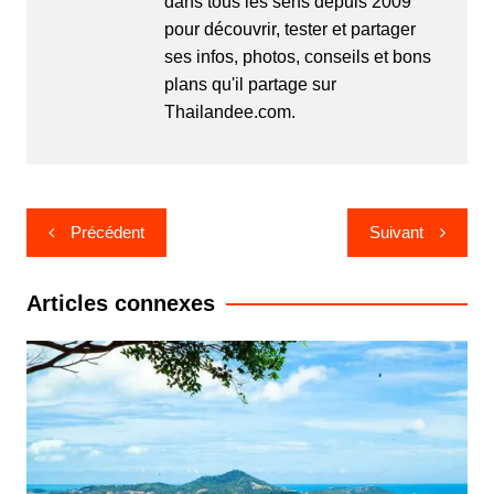
dans tous les sens depuis 2009
pour découvrir, tester et partager
ses infos, photos, conseils et bons
plans qu'il partage sur
Thailandee.com.
Navigation
Précédent
Suivant
de
l’article
Articles connexes