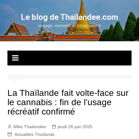
Aller
au
Le blog de Thailandee.com
contenu
voyage, conseils et informations
La Thaïlande fait volte-face sur
le cannabis : fin de l’usage
récréatif confirmé
Mike Thailandee
jeudi 26 juin 2025
Actualités Thaïlande