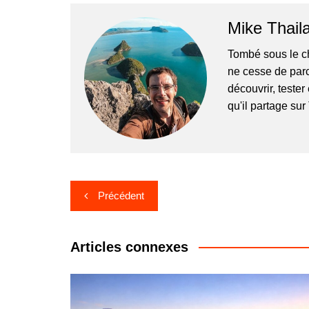
Mike Thail
Tombé sous le c
ne cesse de parc
découvrir, tester
qu'il partage su
Navigation
Précédent
de
l’article
Articles connexes