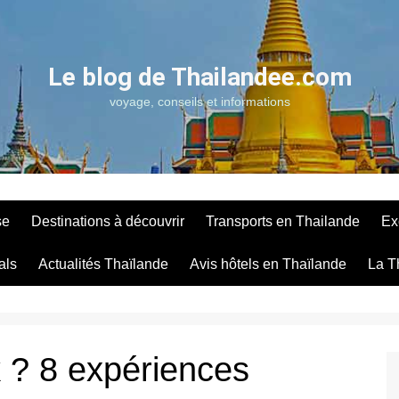
Le blog de Thailandee.com
voyage, conseils et informations
se
Destinations à découvrir
Transports en Thailande
Ex
als
Actualités Thaïlande
Avis hôtels en Thaïlande
La T
 ? 8 expériences