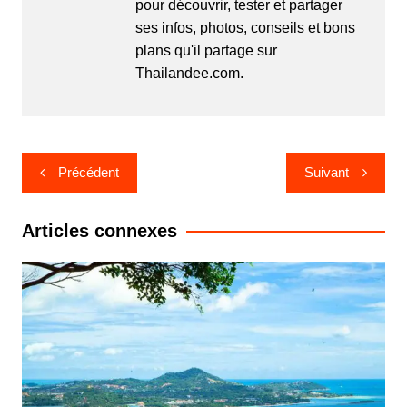
pour découvrir, tester et partager
ses infos, photos, conseils et bons
plans qu'il partage sur
Thailandee.com.
Navigation
Précédent
Suivant
de
l’article
Articles connexes