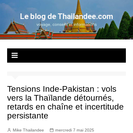
Aller
au
Le blog de Thailandee.com
contenu
voyage, conseils et informations
Tensions Inde-Pakistan : vols
vers la Thaïlande détournés,
retards en chaîne et incertitude
persistante
Mike Thailandee
mercredi 7 mai 2025