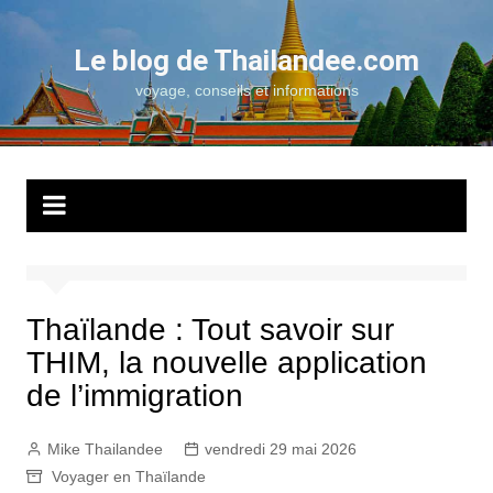
Aller
au
Le blog de Thailandee.com
contenu
voyage, conseils et informations
Thaïlande : Tout savoir sur
THIM, la nouvelle application
de l’immigration
Mike Thailandee
vendredi 29 mai 2026
Voyager en Thaïlande