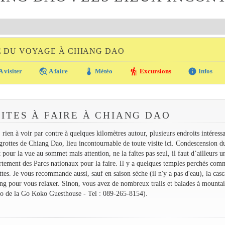
E DU VOYAGE À CHIANG DAO
travel_explore
thermostat
hiking
info
A visiter
A faire
Météo
Excursions
Infos
SITES À FAIRE À CHIANG DAO
rien à voir par contre à quelques kilomètres autour, plusieurs endroits intéressa
ttes de Chiang Dao, lieu incontournable de toute visite ici. Condescension d
our la vue au sommet mais attention, ne la faîtes pas seul, il faut d’ailleurs u
tement des Parcs nationaux pour la faire. Il y a quelques temples perchés com
s. Je vous recommande aussi, sauf en saison sèche (il n'y a pas d'eau), la casc
g pour vous relaxer. Sinon, vous avez de nombreux trails et balades à mountai
ko de la Go Koko Guesthouse - Tel : 089-265-8154).