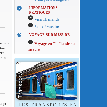
info
INFORMATIONS
PRATIQUES
arrow_circle_right
Visa Thaïlande
arrow_circle_right
Santé / vaccins
edit_location_alt
VOYAGE SUR MESURE
arrow_circle_right
Voyage en Thaïlande sur
hé dans
ation
mesure
prit.
eront
st pas
LES TRANSPORTS EN