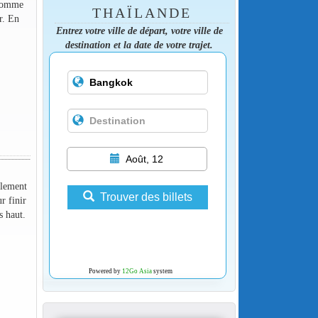
 comme
THAÏLANDE
r. En
Entrez votre ville de départ, votre ville de
destination et la date de votre trajet.
Août, 12
llement
Trouver des billets
r finir
s haut.
Powered by
12Go Asia
system