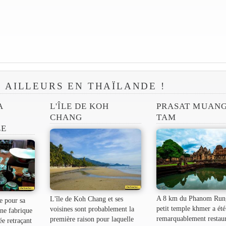
R AILLEURS EN THAÏLANDE !
A
L'ÎLE DE KOH
PRASAT MUAN
CHANG
TAM
EE
A 8 km du Phanom Rung
L'île de Koh Chang et ses
e pour sa
petit temple khmer a été
voisines sont probablement la
une fabrique
remarquablement restau
première raison pour laquelle
ée retraçant