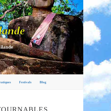
lande
aïlande
ratiques
Festivals
Blog
NTOURNABLES