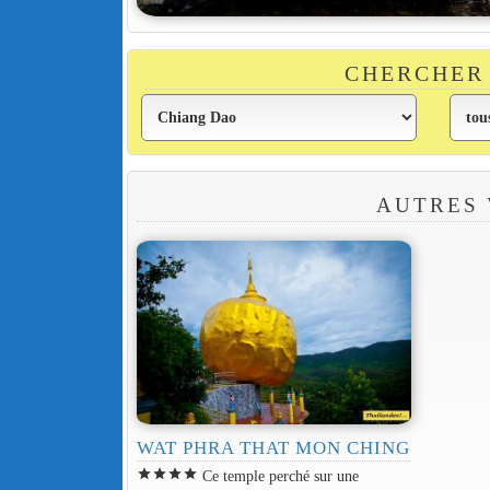
CHERCHER 
AUTRES 
WAT PHRA THAT MON CHING
star
star
star
star
Ce temple perché sur une