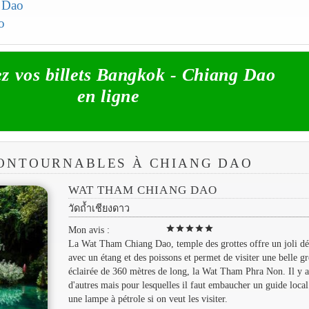
g Dao
o
z vos billets Bangkok - Chiang Dao
en ligne
CONTOURNABLES À CHIANG DAO
WAT THAM CHIANG DAO
วัดถ้ำเชียงดาว
star
star
star
star
star
Mon avis :
La Wat Tham Chiang Dao, temple des grottes offre un joli d
avec un étang et des poissons et permet de visiter une belle gr
éclairée de 360 mètres de long, la Wat Tham Phra Non. Il y a
d'autres mais pour lesquelles il faut embaucher un guide local
une lampe à pétrole si on veut les visiter.