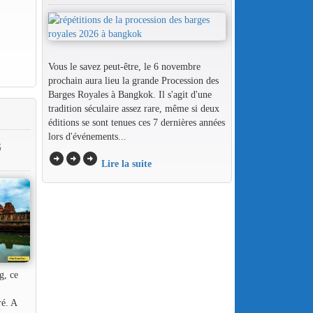
Vous le savez peut-être, le 6 novembre
prochain aura lieu la grande Procession des
Barges Royales à Bangkok. Il s'agit d'une
tradition séculaire assez rare, même si deux
éditions se sont tenues ces 7 dernières années
lors d'événements...
G
arrow_circle_right
arrow_circle_right
arrow_circle_right
Lire la suite
, ce
ré. A