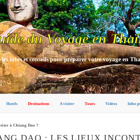
uide du Voyage en Thaï
 les infos et conseils pour préparer votre voyage en Th
Hotels
Destinations
A visiter
Tours
Vidéos
Infos p
isiter à Chiang Dao ?
IANG DAO : LES LIEUX INCO