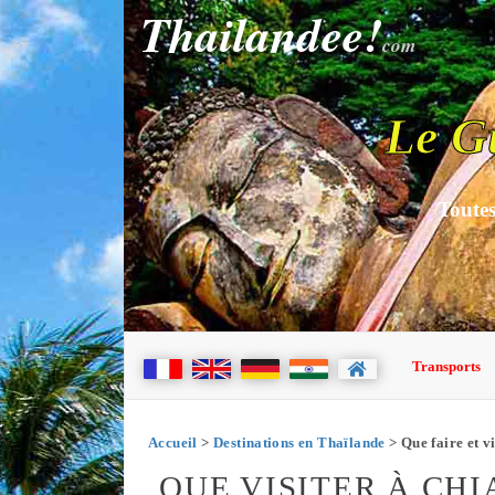
Thailandee!
com
Le G
Toutes
Transports
Accueil
>
Destinations en Thaïlande
> Que faire et v
QUE VISITER À CH