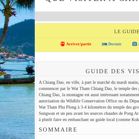
LE GUID
directions_transit
local_hotel
photo_camera
Arriver/partir
Dormir
GUIDE DES VI
A Chiang Dao, en ville, à part le marché du mardi matin, 
commencer par le Wat Tham Chiang Dao, le temple des gro
Chiang Dao, la montagne est aussi intéressant notamment p
autorisation du Wildlife Conservation Office ou du Dépar
Wat Tham Pha Plong à 3-4 kilomètres du temple des grotte
Sungwan et un peu avant les sources chaudes de Pong Arn
à plutôt faire en embauchant un guide local (comme Ko
SOMMAIRE