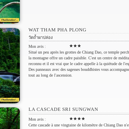
WAT THAM PHA PLONG
วัดถ้ำผาปล่อง
star
star
star
Mon avis :
Situé un peu après les grottes de Chiang Dao, ce temple perc
la montagne offre un cadre paisible. C'est un centre de médit
reconnu et il est vrai que le cadre appelle à la quiétude de l'es
Des panneaux avec des sagesses bouddhistes vous accompagn
tout au long de l'ascension.
LA CASCADE SRI SUNGWAN
star
star
star
star
Mon avis :
Cette cascade à une vingtaine de kilomètre de Chiang Dao n'e