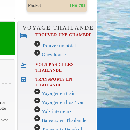
VOYAGE THAÏLANDE
hotel
TROUVER UNE CHAMBRE
arrow_circle_right
Trouver un hôtel
arrow_circle_right
Guesthouse
flight_takeoff
VOLS PAS CHERS
THAILANDE
directions_bus_filled
TRANSPORTS EN
THAILANDE
arrow_circle_right
Voyager en train
arrow_circle_right
Voyager en bus / van
écor
otte
arrow_circle_right
Vols intérieurs
arrow_circle_right
 avec
Bateaux en Thaïlande
arrow_circle_right
Transports Bangkok