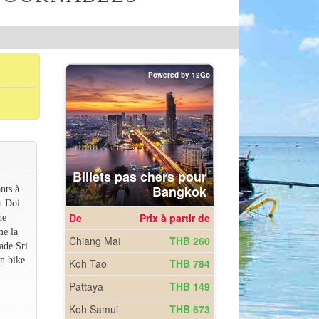
nts à
u Doi
ne
me la
ade Sri
n bike