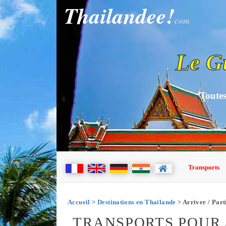
Thailandee!
com
Le G
Toutes
Transports
Accueil
>
Destinations en Thaïlande
> Arriver / Par
TRANSPORTS POUR 