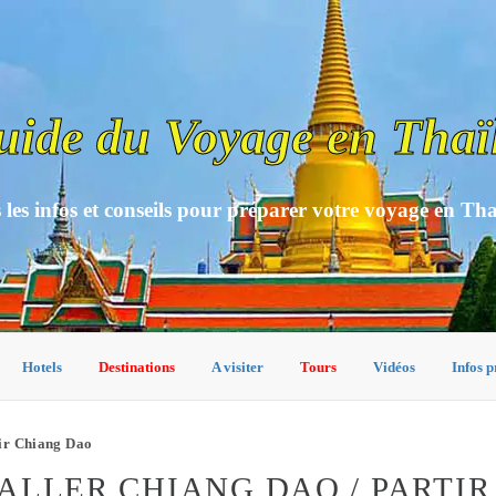
uide du Voyage en Thaï
 les infos et conseils pour préparer votre voyage en Th
Hotels
Destinations
A visiter
Tours
Vidéos
Infos p
tir Chiang Dao
ALLER CHIANG DAO / PARTIR