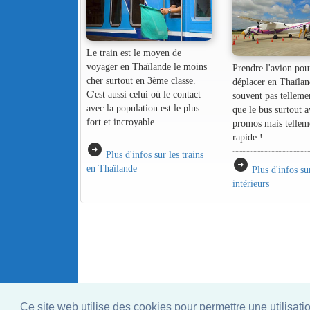
Le train est le moyen de
voyager en Thaïlande le moins
Prendre l'avion pou
cher surtout en 3ème classe.
déplacer en Thaïlan
C'est aussi celui où le contact
souvent pas telleme
avec la population est le plus
que le bus surtout a
fort et incroyable.
promos mais tellem
rapide !
arrow_circle_right
Plus d'infos sur les trains
arrow_circle_right
en Thaïlande
Plus d'infos su
intérieurs
Ce site web utilise des cookies pour permettre une utilisati