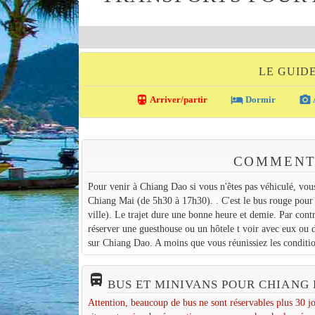
LE GUID
directions_transit
local_hotel
photo_camera
Arriver/partir
Dormir
COMMENT 
Pour venir à Chiang Dao si vous n'êtes pas véhiculé, vou
Chiang Mai (de 5h30 à 17h30). . C'est le bus rouge pour 
ville). Le trajet dure une bonne heure et demie. Par cont
réserver une guesthouse ou un hôtele t voir avec eux ou d
sur Chiang Dao. A moins que vous réunissiez les condition
directions_bus_filled
BUS ET MINIVANS POUR CHIANG
Attention, beaucoup de bus ne sont réservables plus 30 jo