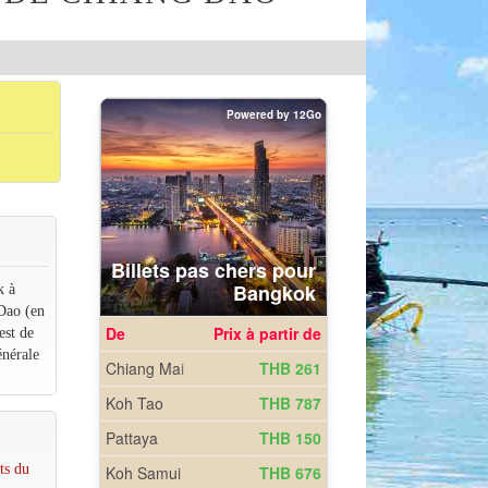
k à
 Dao (en
est de
énérale
ts du