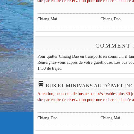
site partenaire de réservation pour une recherche lancée a
Chiang Mai
Chiang Dao
COMMENT P
Pour quitter Chiang Dao en transports en commun, il faud
Renseignez-vous auprès de votre guesthouse. Les bus v
1h30 de trajet.
directions_bus_filled
BUS ET MINIVANS AU DÉPART DE
Attention, beaucoup de bus ne sont réservables plus 30 jo
site partenaire de réservation pour une recherche lancée a
Chiang Dao
Chiang Mai