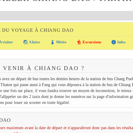
E DU VOYAGE À CHIANG DAO
travel_explore
thermostat
hiking
info
A visiter
A faire
Météo
Excursions
Infos
VENIR À CHIANG DAO ?
s avez un départ de bus toutes les demies heures de la station de bus Chang Pue
Thaton qui passe aussi à Fang qui vous déposera à la station de bus de Chiang
re une fois sur place, il vous faudra trouver un moyen de locomotion, le mieux 
'allppeler un des 2 taxis dont je donne les numéros sur la page d'information g
s pour louer un scooter en toute légalité.
 DAO
urs maximum avant la date de départ et n'apparaîtront donc pas dans les résulta