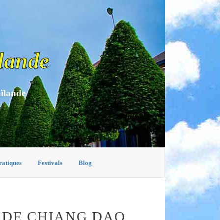
lande
aïlande
ratiques
Festivals
Blog
 DE CHIANG DAO