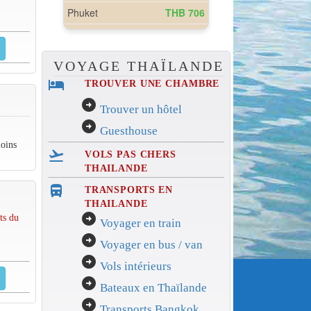
VOYAGE THAÏLANDE
hotel
TROUVER UNE CHAMBRE
arrow_circle_right
Trouver un hôtel
arrow_circle_right
Guesthouse
oins
flight_takeoff
VOLS PAS CHERS
THAILANDE
directions_bus_filled
TRANSPORTS EN
THAILANDE
arrow_circle_right
ts du
Voyager en train
arrow_circle_right
Voyager en bus / van
arrow_circle_right
Vols intérieurs
arrow_circle_right
Bateaux en Thaïlande
arrow_circle_right
Transports Bangkok