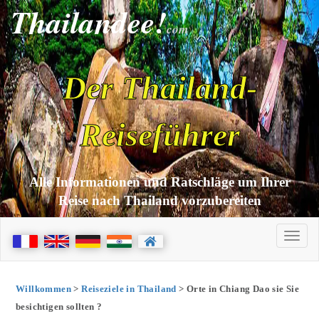
Thailandee!
com
Der Thailand-
Reiseführer
Alle Informationen und Ratschläge um Ihrer
Reise nach Thailand vorzubereiten
Willkommen
>
Reiseziele in Thailand
> Orte in Chiang Dao sie Sie
besichtigen sollten ?