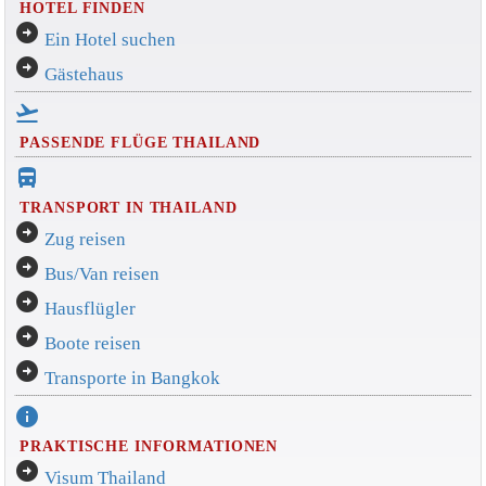
HOTEL FINDEN
arrow_circle_right
Ein Hotel suchen
arrow_circle_right
Gästehaus
flight_takeoff
PASSENDE FLÜGE THAILAND
directions_bus_filled
TRANSPORT IN THAILAND
arrow_circle_right
Zug reisen
arrow_circle_right
Bus/Van reisen
arrow_circle_right
Hausflügler
arrow_circle_right
Boote reisen
arrow_circle_right
Transporte in Bangkok
info
PRAKTISCHE INFORMATIONEN
arrow_circle_right
Visum Thailand