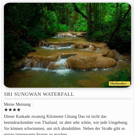
SRI SUNGWAN WATERFALL
Meine Meinung :
star
star
star
star
Dieser Kaskade zwanzig Kilometer Chiang Dao ist nicht das
beeindruckendste von Thailand, ist aber sehr schön, wie jede Umgebung.
Sie können schwimmen, um sich abzukühlen. Neben der Straße gibt es
einige interessante Stopps zu machen.