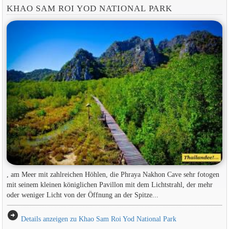
KHAO SAM ROI YOD NATIONAL PARK
, am Meer mit zahlreichen Höhlen, die Phraya Nakhon Cave sehr fotogen
mit seinem kleinen königlichen Pavillon mit dem Lichtstrahl, der mehr
oder weniger Licht von der Öffnung an der Spitze...
arrow_circle_right
Details anzeigen zu Khao Sam Roi Yod National Park