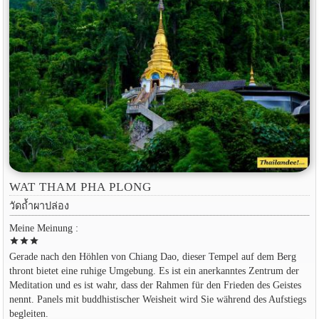
WAT THAM PHA PLONG
วัดถ้ำผาปล่อง
Meine Meinung :
star
star
star
Gerade nach den Höhlen von Chiang Dao, dieser Tempel auf dem Berg
thront bietet eine ruhige Umgebung. Es ist ein anerkanntes Zentrum der
Meditation und es ist wahr, dass der Rahmen für den Frieden des Geistes
nennt. Panels mit buddhistischer Weisheit wird Sie während des Aufstiegs
begleiten.