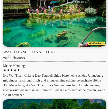
WAT THAM CHIANG DAO
วัดถ้ำเชียงดาว
Meine Meinung :
star
star
star
star
star
Die Wat Tham Chiang Dao Tempelhöhlen bieten eine schöne Umgebung
mit einem Teich und Fisch und erlauben eine schöne beleuchtete Höhle
360 Meter lang, die Wat Tham Phra Non zu besuchen. Es gibt andere,
aber warum einen lokalen Führer mit einer Petroleumlampe mieten, wenn
sie zu besuchen.