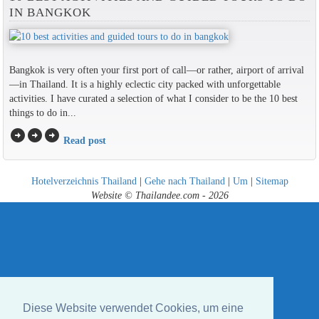
IN BANGKOK
Bangkok is very often your first port of call—or rather, airport of arrival
—in Thailand. It is a highly eclectic city packed with unforgettable
activities. I have curated a selection of what I consider to be the 10 best
things to do in...
arrow_circle_right
arrow_circle_right
arrow_circle_right
Read post
Hotelverzeichnis Thailand
|
Gehe nach Thailand
|
Um
|
Sitemap
Website © Thailandee.com - 2026
Diese Website verwendet Cookies, um eine