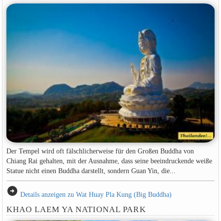
Der Tempel wird oft fälschlicherweise für den Großen Buddha von
Chiang Rai gehalten, mit der Ausnahme, dass seine beeindruckende weiße
Statue nicht einen Buddha darstellt, sondern Guan Yin, die...
arrow_circle_right
Details anzeigen zu Wat Huay Pla Kung (Big Buddha)
KHAO LAEM YA NATIONAL PARK