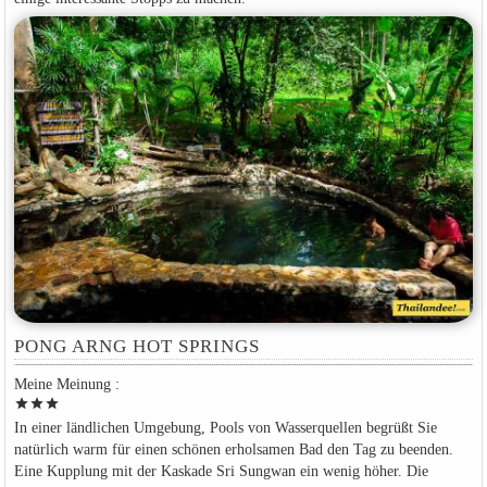
PONG ARNG HOT SPRINGS
Meine Meinung :
star
star
star
In einer ländlichen Umgebung, Pools von Wasserquellen begrüßt Sie
natürlich warm für einen schönen erholsamen Bad den Tag zu beenden.
Eine Kupplung mit der Kaskade Sri Sungwan ein wenig höher. Die