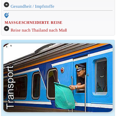
arrow_circle_right
Gesundheit / Impfstoffe
edit_location_alt
MASSGESCHNEIDERTE REISE
arrow_circle_right
Reise nach Thailand nach Maß