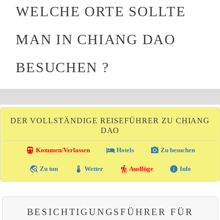
WELCHE ORTE SOLLTE
MAN IN CHIANG DAO
BESUCHEN ?
DER VOLLSTÄNDIGE REISEFÜHRER ZU CHIANG
DAO
directions_transit
local_hotel
photo_camera
Kommen/Verlassen
Hotels
Zu besuchen
travel_explore
thermostat
hiking
info
Zu tun
Wetter
Ausflüge
Info
BESICHTIGUNGSFÜHRER FÜR