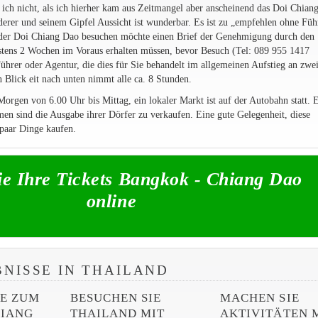
ich nicht, als ich hierher kam aus Zeitmangel aber anscheinend das Doi Chian
erer und seinem Gipfel Aussicht ist wunderbar. Es ist zu „empfehlen ohne Füh
 der Doi Chiang Dao besuchen möchte einen Brief der Genehmigung durch den
stens 2 Wochen im Voraus erhalten müssen, bevor Besuch (Tel: 089 955 1417
ührer oder Agentur, die dies für Sie behandelt im allgemeinen Aufstieg an zwe
 Blick eit nach unten nimmt alle ca. 8 Stunden.
Morgen von 6.00 Uhr bis Mittag, ein lokaler Markt ist auf der Autobahn statt. E
men sind die Ausgabe ihrer Dörfer zu verkaufen. Eine gute Gelegenheit, diese
paar Dinge kaufen.
e Ihre Tickets Bangkok - Chiang Dao
online
BNISSE IN THAILAND
SE ZUM
BESUCHEN SIE
MACHEN SIE
HIANG
THAILAND MIT
AKTIVITÄTEN 