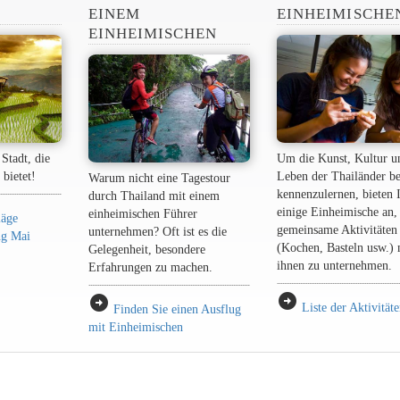
EINEM
EINHEIMISCHE
EINHEIMISCHEN
Stadt, die
Um die Kunst, Kultur u
 bietet!
Leben der Thailänder be
Warum nicht eine Tagestour
kennenzulernen, bieten 
durch Thailand mit einem
einige Einheimische an,
einheimischen Führer
läge
gemeinsame Aktivitäten
unternehmen? Oft ist es die
ang Mai
(Kochen, Basteln usw.) 
Gelegenheit, besondere
ihnen zu unternehmen.
Erfahrungen zu machen.
arrow_circle_right
arrow_circle_right
Liste der Aktivität
Finden Sie einen Ausflug
mit Einheimischen