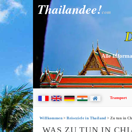
Thailandee!
com
D
Alle Informa
Transport
Willkommen
>
Reiseziele in Thailand
> Zu tun in C
WAS ZU TUN IN CH