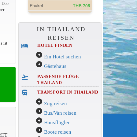
g Dao
rer
i
IN THAILAND
REISEN
s ist
hotel
HOTEL FINDEN
arrow_circle_right
Ein Hotel suchen
arrow_circle_right
Gästehaus
flight_takeoff
PASSENDE FLÜGE
THAILAND
directions_bus_filled
TRANSPORT IN THAILAND
arrow_circle_right
Zug reisen
arrow_circle_right
Bus/Van reisen
arrow_circle_right
Hausflügler
arrow_circle_right
Boote reisen
MIT