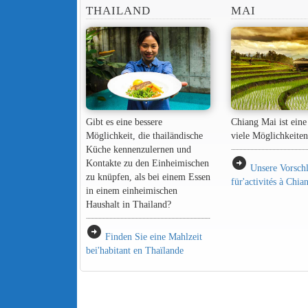
THAILAND
MAI
Gibt es eine bessere
Chiang Mai ist eine 
Möglichkeit, die thailändische
viele Möglichkeiten
Küche kennenzulernen und
arrow_circle_right
Kontakte zu den Einheimischen
Unsere Vorsch
zu knüpfen, als bei einem Essen
für'activités à Chi
in einem einheimischen
Haushalt in Thailand?
arrow_circle_right
Finden Sie eine Mahlzeit
bei'habitant en Thaïlande