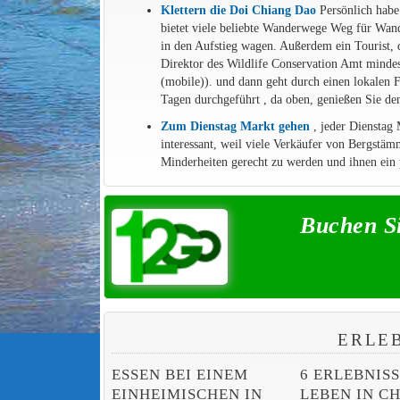
Klettern die Doi Chiang Dao
Persönlich habe 
bietet viele beliebte Wanderwege Weg für Wand
in den Aufstieg wagen. Außerdem ein Tourist,
Direktor des Wildlife Conservation Amt minde
(mobile)). und dann geht durch einen lokalen F
Tagen durchgeführt , da oben, genießen Sie den
Zum Dienstag Markt gehen
, jeder Dienstag 
interessant, weil viele Verkäufer von Bergstäm
Minderheiten gerecht zu werden und ihnen ein 
Buchen Si
ERLE
ESSEN BEI EINEM
6 ERLEBNIS
EINHEIMISCHEN IN
LEBEN IN C