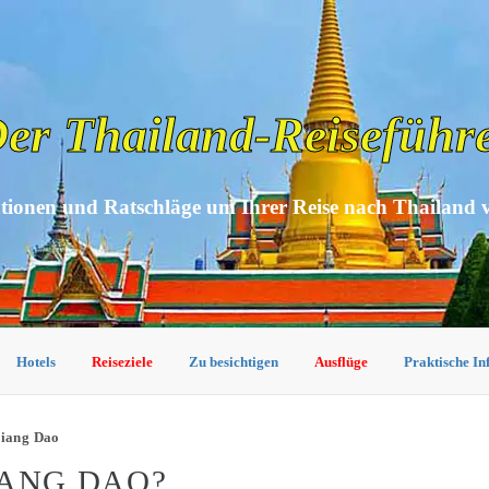
er Thailand-Reiseführ
tionen und Ratschläge um Ihrer Reise nach Thailand 
Hotels
Reiseziele
Zu besichtigen
Ausflüge
Praktische I
hiang Dao
IANG DAO?