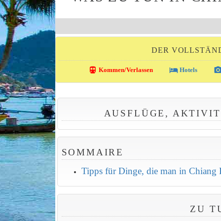
DER VOLLSTÄND
directions_transit
local_hotel
photo_came
Kommen/Verlassen
Hotels
AUSFLÜGE, AKTIVI
SOMMAIRE
Tipps für Dinge, die man in Chiang
ZU T