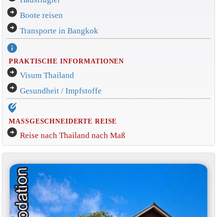
arrow_circle_right
Boote reisen
arrow_circle_right
Transporte in Bangkok
info
PRAKTISCHE INFORMATIONEN
arrow_circle_right
Visum Thailand
arrow_circle_right
Gesundheit / Impfstoffe
edit_location_alt
MASSGESCHNEIDERTE REISE
arrow_circle_right
Reise nach Thailand nach Maß