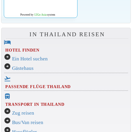
Powered by
12Go Asia
system
IN THAILAND REISEN
hotel
HOTEL FINDEN
arrow_circle_right
Ein Hotel suchen
arrow_circle_right
Gästehaus
flight_takeoff
PASSENDE FLÜGE THAILAND
directions_bus_filled
TRANSPORT IN THAILAND
arrow_circle_right
Zug reisen
arrow_circle_right
Bus/Van reisen
arrow_circle_right
Hausflügler