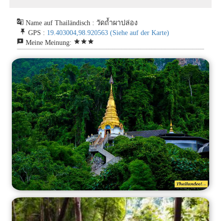
g_translate
Name auf Thailändisch : วัดถ้ำผาปล่อง
push_pin
GPS :
19.403004,98.920563
(Siehe auf der Karte)
reviews
star
star
star
Meine Meinung: