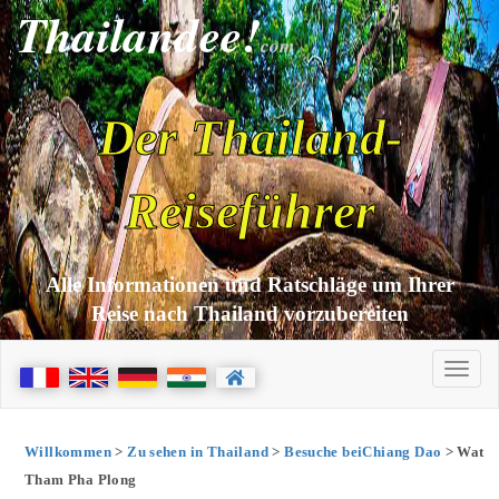
Thailandee!
com
Der Thailand-
Reiseführer
Alle Informationen und Ratschläge um Ihrer
Reise nach Thailand vorzubereiten
Willkommen
>
Zu sehen in Thailand
>
Besuche beiChiang Dao
> Wat
Tham Pha Plong