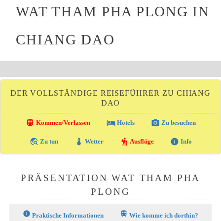
WAT THAM PHA PLONG IN
CHIANG DAO
DER VOLLSTÄNDIGE REISEFÜHRER ZU CHIANG
DAO
directions_transit
local_hotel
photo_camera
Kommen/Verlassen
Hotels
Zu besuchen
travel_explore
thermostat
hiking
info
Zu tun
Wetter
Ausflüge
Info
PRÄSENTATION WAT THAM PHA
PLONG
info
train
Praktische Informationen
Wie komme ich dorthin?