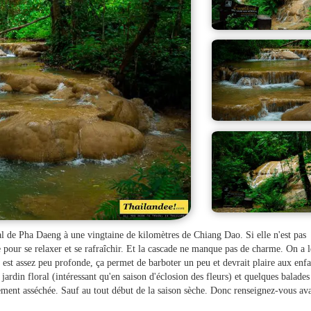
l de Pha Daeng à une vingtaine de kilomètres de Chiang Dao. Si elle n'est pas
e pour se relaxer et se rafraîchir. Et la cascade ne manque pas de charme. On a l
u est assez peu profonde, ça permet de barboter un peu et devrait plaire aux enfa
t jardin floral (intéressant qu'en saison d'éclosion des fleurs) et quelques balades
lement asséchée. Sauf au tout début de la saison sèche. Donc renseignez-vous av