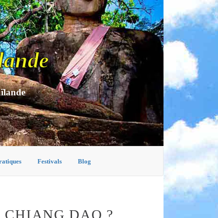
lande
aïlande
ratiques
Festivals
Blog
 CHIANG DAO ?