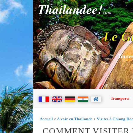
Thailandee!
com
Le G
Toutes
Transports
Accueil
>
A voir en Thaïlande
>
Visites à Chiang Da
COMMENT VISITER 