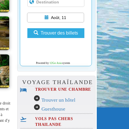
Août, 11
Trouver des billets
Powered by
12Go Asia
system
VOYAGE THAÏLANDE
hotel
TROUVER UNE CHAMBRE
arrow_circle_right
Trouver un hôtel
e droit
arrow_circle_right
Guesthouse
nts et
 à
flight_takeoff
VOLS PAS CHERS
ant d'y
THAILANDE