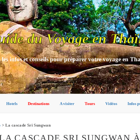
uide du Voyage en Thaï
 les infos et conseils pour préparer votre voyage en Th
Hotels
Destinations
A visiter
Tours
Vidéos
Infos p
o
> La cascade Sri Sungwan
LA CASCADE SRI SUNGWAN À