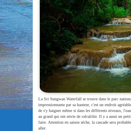
La Sri Sungwan Waterfall se trouve dans le parc nationa
impressionnante par sa hauteur, c'est un endroit agréabl
de s'y baigner même si dans les différents niveaux, l'ea
au grand qui ont envie de rafraîchir. Il y a aussi un peti
faire. Attention en saison sèche, la cascade sera probab
aller.