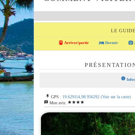
LE GUID
directions_transit
local_hotel
photo_camera
Arriver/partir
Dormir
PRÉSENTATIO
info
Infos
push_pin
GPS :
19.629114,98.956292
(Voir sur la carte)
reviews
star
star
star
star
Mon avis: