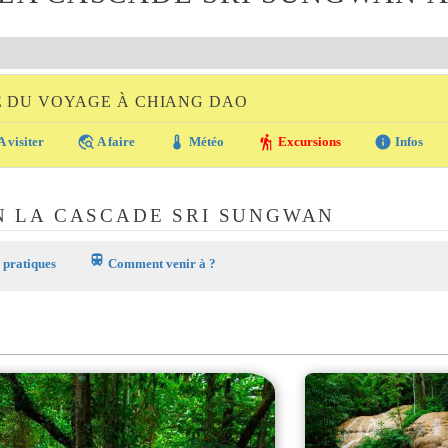
E DU VOYAGE À CHIANG DAO
travel_explore
thermostat
hiking
info
A visiter
A faire
Météo
Excursions
Infos
N LA CASCADE SRI SUNGWAN
train
 pratiques
Comment venir à ?