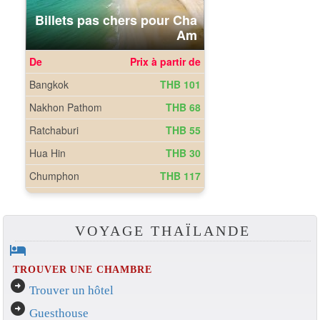
VOYAGE THAÏLANDE
hotel
TROUVER UNE CHAMBRE
arrow_circle_right
Trouver un hôtel
arrow_circle_right
Guesthouse