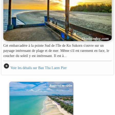
Cet embarcadère à la pointe Sud de l'île de Ko Sukorn s'ouvre sur un
paysage intéressant de plage et de mer. Même s'il est rarement en face, le
coucher du soleil y est intéressant. Il est à...
arrow_circle_right
Voir les détails sur Ban Tha Laem Pier