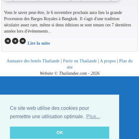
Vous le savez peut-être, le 6 novembre prochain aura lieu la grande
Procession des Barges Royales à Bangkok. Il s'agit d'une tradition
séculaire assez rare, même si deux éditions se sont tenues ces 7 dernières
années lors d'événements...
arrow_circle_right
arrow_circle_right
arrow_circle_right
Lire la suite
Annuaire des hotels Thailande
|
Partir en Thailande
|
A propos
|
Plan du
site
Website © Thailandee.com - 2026
Ce site web utilise des cookies pour
permettre une utilisation optimale.
Plus...
OK