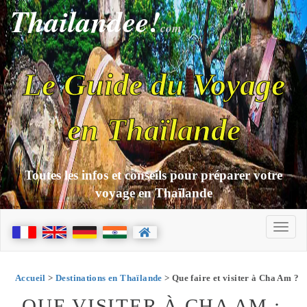
Thailandee!
com
Le Guide du Voyage
en Thaïlande
Toutes les infos et conseils pour préparer votre
voyage en Thaïlande
Accueil
>
Destinations en Thaïlande
> Que faire et visiter à Cha Am ?
QUE VISITER À CHA AM :