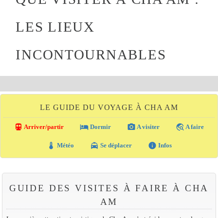
LES LIEUX
INCONTOURNABLES
LE GUIDE DU VOYAGE À CHA AM
directions_transit
local_hotel
photo_camera
travel_explore
Arriver/partir
Dormir
A visiter
A faire
thermostat
local_taxi
info
Météo
Se déplacer
Infos
GUIDE DES VISITES À FAIRE À CHA
AM