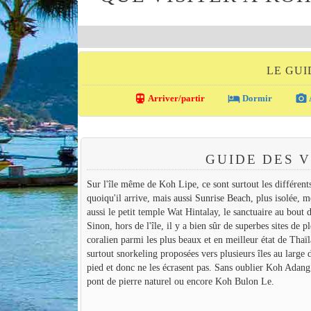
LE GUI
directions_transit
local_hotel
photo_camera
Arriver/partir
Dormir
GUIDE DES V
Sur l'île même de Koh Lipe, ce sont surtout les différents
quoiqu'il arrive, mais aussi Sunrise Beach, plus isolée, m
aussi le petit temple Wat Hintalay, le sanctuaire au bout d
Sinon, hors de l'île, il y a bien sûr de superbes sites de
coralien parmi les plus beaux et en meilleur état de Thaï
surtout snorkeling proposées vers plusieurs îles au large
pied et donc ne les écrasent pas. Sans oublier Koh Adang
pont de pierre naturel ou encore Koh Bulon Le.