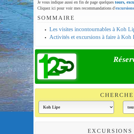
Je vous indique aussi en fin de page quelques
tours, excu
Cliquez ici pour voir mes recommandations d'
excursion
SOMMAIRE
Les visites incontournables à Koh Li
Activités et excursions à faire à Koh
Réser
CHERCHE
EXCURSIONS 