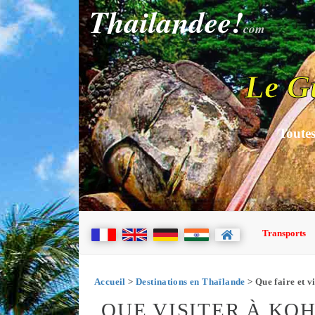
Thailandee!
com
Le G
Toutes
Transports
Accueil
>
Destinations en Thaïlande
> Que faire et v
QUE VISITER À KOH