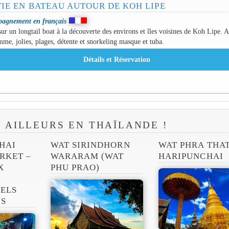
IE EN BATEAU AUTOUR DE KOH LIPE
agnement en français
sur un longtail boat à la découverte des environs et îles voisines de Koh Lipe. 
me, jolies, plages, détente et snorkeling masque et tuba.
R AILLEURS EN THAÏLANDE !
HAI
WAT SIRINDHORN
WAT PHRA THA
RKET –
WARARAM (WAT
HARIPUNCHAI
X
PHU PRAO)
ELS
IS