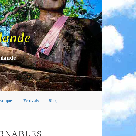
lande
aïlande
ratiques
Festivals
Blog
URNABLES