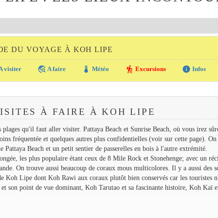
DE DU VOYAGE À KOH LIPE
travel_explore
thermostat
hiking
info
A visiter
A faire
Météo
Excursions
Infos
ISITES À FAIRE À KOH LIPE
 plages qu'il faut aller visiter. Pattaya Beach et Sunrise Beach, où vous irez sû
oins fréquentée et quelques autres plus confidentielles (voir sur cette page). On
e Pattaya Beach et un petit sentier de passerelles en bois à l'autre extrémité.
 plongée, les plus populaire étant ceux de 8 Mile Rock et Stonehenge; avec un réc
lande. On trouve aussi beaucoup de coraux mous multicolores. Il y a aussi des so
 de Koh Lipe dont Koh Rawi aux coraux plutôt bien conservés car les touristes n
 et son point de vue dominant, Koh Tarutao et sa fascinante histoire, Koh Kaï e