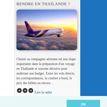
RENDRE EN THAÏLANDE ?
Choisir sa compagnie aérienne est une étape
importante dans la préparation d'un voyage
en Thaïlande et souvent décisive pour
maîtriser son budget. Entre les vols directs,
les correspondances, le confort à bord, le
prix des billets ou encore...
arrow_circle_right
arrow_circle_right
arrow_circle_right
Lire la suite
OK