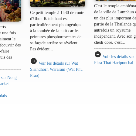
C'est le temple embléma
de la ville de Lamphun e
Ce petit temple à 1h30 de route
un des plus important de
d'Ubon Ratchthani est
partie de la Thaïlande qu
particulièrement photogénique
erts
autrefois un royaume
à la tombée de la nuit car les
t une fois
indépendant. Avec son 
peintures phosphorescentes de
aiment le
chedi doré, c'est...
sa façade arrière se révèlent.
écouvrir des
Pas évident...
-faire
arrow_circle_right
Voir les détails sur
uis des
arrow_circle_right
Phra That Haripunchai
Voir les détails sur Wat
Sirindhorn Wararam (Wat Phu
Prao)
s sur Nong
arket –
s
ndais