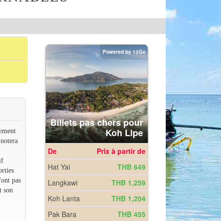
rement
 notera
if
rties
'ont pas
t son