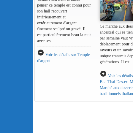
penser ce temple est connu pour
son hall recouvert
intérieurement et
extérieurement d'argent
Ce marché aux dess
finement sculpté ou gravé. Il
ancestral qui se tien
est particulièrement beau la nuit
par semaine vaut vr
avec ses...
déplacement pour d
saveurs et un savoir
arrow_circle_right
Voir les détails sur Temple
unique transmis dep
d'argent
générations. Il est...
arrow_circle_right
Voir les détail
Bua Thai Dessert M
Marché aux dessert
traditionnels thaïla