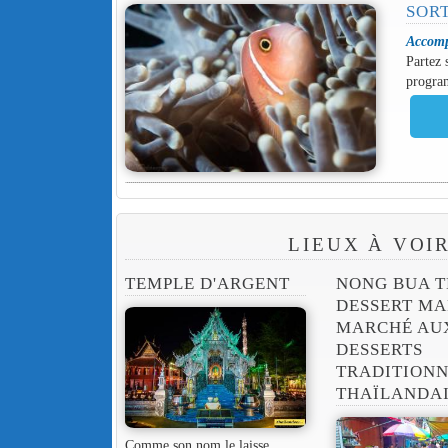
SORT
Accomp
Partez 
program
LIEUX À VOI
TEMPLE D'ARGENT
NONG BUA T
DESSERT MA
MARCHÉ AU
DESSERTS
TRADITIONN
THAÏLANDA
Comme son nom le laisse