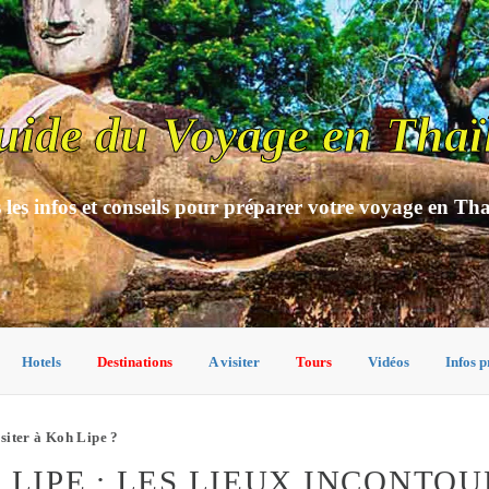
uide du Voyage en Thaï
 les infos et conseils pour préparer votre voyage en Th
Hotels
Destinations
A visiter
Tours
Vidéos
Infos p
isiter à Koh Lipe ?
 LIPE : LES LIEUX INCONTO