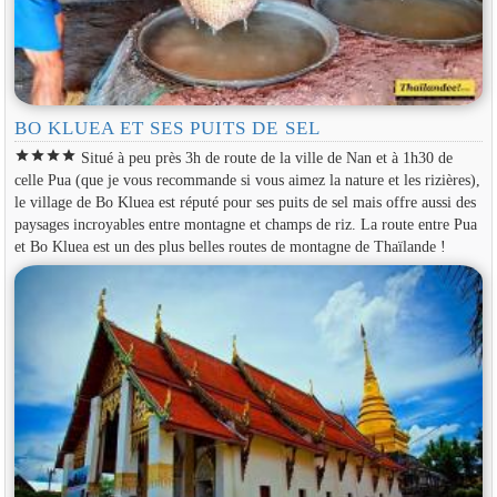
BO KLUEA ET SES PUITS DE SEL
star
star
star
star
Situé à peu près 3h de route de la ville de Nan et à 1h30 de
celle Pua (que je vous recommande si vous aimez la nature et les rizières),
le village de Bo Kluea est réputé pour ses puits de sel mais offre aussi des
paysages incroyables entre montagne et champs de riz. La route entre Pua
et Bo Kluea est un des plus belles routes de montagne de Thaïlande !