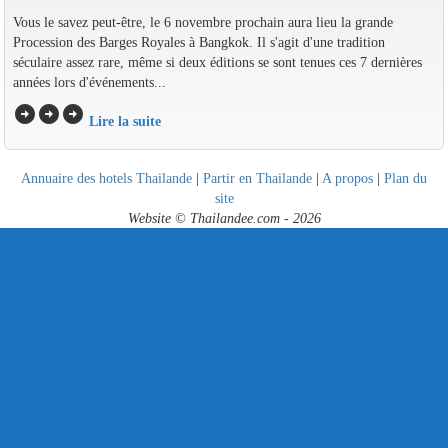
Vous le savez peut-être, le 6 novembre prochain aura lieu la grande
Procession des Barges Royales à Bangkok. Il s'agit d'une tradition
séculaire assez rare, même si deux éditions se sont tenues ces 7 dernières
années lors d'événements...
arrow_circle_right
arrow_circle_right
arrow_circle_right
Lire la suite
Annuaire des hotels Thailande
|
Partir en Thailande
|
A propos
|
Plan du
site
Website © Thailandee.com - 2026