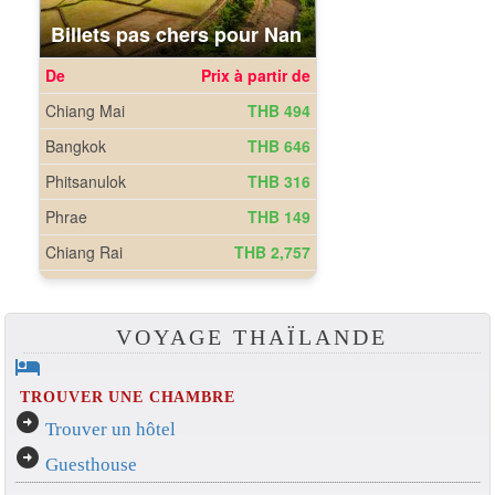
VOYAGE THAÏLANDE
hotel
TROUVER UNE CHAMBRE
arrow_circle_right
Trouver un hôtel
arrow_circle_right
Guesthouse