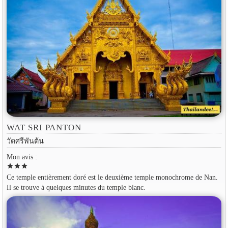
WAT SRI PANTON
วัดศรีพันต้น
Mon avis :
star
star
star
Ce temple entièrement doré est le deuxième temple monochrome de Nan.
Il se trouve à quelques minutes du temple blanc.