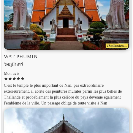
WAT PHUMIN
วัดภูมินทร์
Mon avis :
star
star
star
star
star
C'est le temple le plus important de Nan, pas extraordinaire
extérieurement, il abrite des peintures murales parmi les plus belles de
Thaïlande et probablement la plus célèbre du pays devenue également
l'emblème de la ville. Un passage obligé de toute visite à Nan !