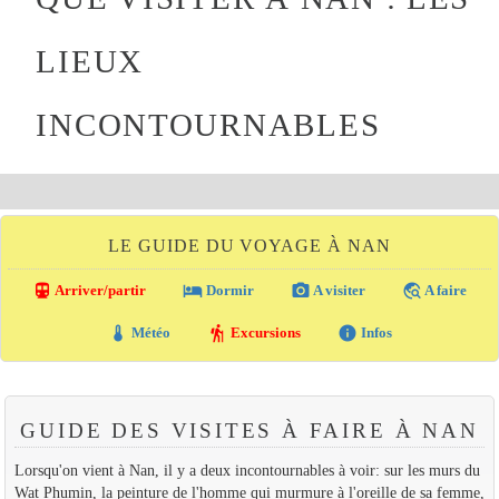
LIEUX
INCONTOURNABLES
LE GUIDE DU VOYAGE À NAN
directions_transit
local_hotel
photo_camera
travel_explore
Arriver/partir
Dormir
A visiter
A faire
thermostat
hiking
info
Météo
Excursions
Infos
GUIDE DES VISITES À FAIRE À NAN
Lorsqu'on vient à Nan, il y a deux incontournables à voir: sur les murs du
Wat Phumin, la peinture de l'homme qui murmure à l'oreille de sa femme,