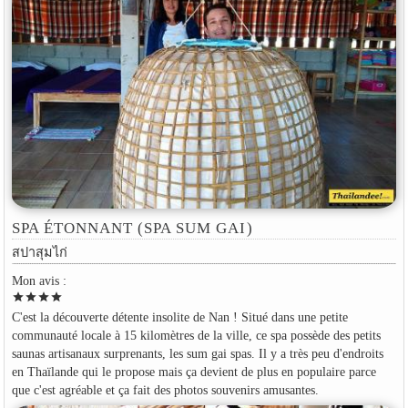
SPA ÉTONNANT (SPA SUM GAI)
สปาสุมไก่
Mon avis :
star
star
star
star
C'est la découverte détente insolite de Nan ! Situé dans une petite
communauté locale à 15 kilomètres de la ville, ce spa possède des petits
saunas artisanaux surprenants, les sum gai spas. Il y a très peu d'endroits
en Thaïlande qui le propose mais ça devient de plus en populaire parce
que c'est agréable et ça fait des photos souvenirs amusantes.