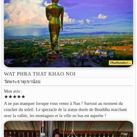
WAT PHRA THAT KHAO NOI
วัดพระธาตุเขาน้อย
Mon avis :
star
star
star
star
star
A ne pas manquer lorsque vous venez à Nan ! Surtout au moment du
coucher du soleil. Le spectacle de la statue dorée de Bouddha marchant
avec la vallée, les montagnes et la ville en bas est superbe !