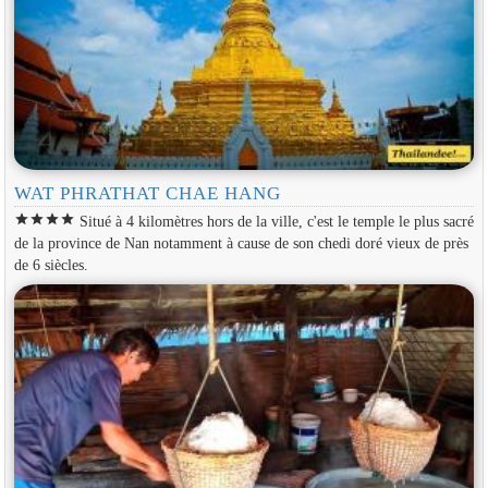
WAT PHRATHAT CHAE HANG
star
star
star
star
Situé à 4 kilomètres hors de la ville, c'est le temple le plus sacré
de la province de Nan notamment à cause de son chedi doré vieux de près
de 6 siècles.