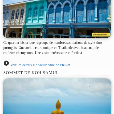
Ce quartier historique regroupe de nombreuses maisons de style sino-
portugais. Une architecture unique en Thaïlande avec beaucoup de
couleurs chatoyantes. Une visite intéressante et facile à...
arrow_circle_right
Voir les détails sur Vieille ville de Phuket
SOMMET DE KOH SAMUI