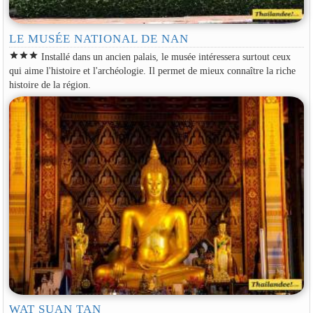
LE MUSÉE NATIONAL DE NAN
star
star
star
Installé dans un ancien palais, le musée intéressera surtout ceux
qui aime l'histoire et l'archéologie. Il permet de mieux connaître la riche
histoire de la région.
WAT SUAN TAN