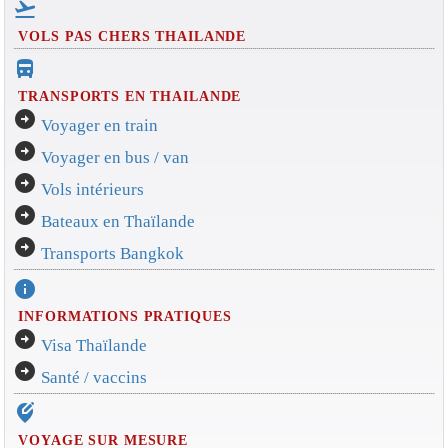
flight_takeoff
VOLS PAS CHERS THAILANDE
directions_bus_filled
TRANSPORTS EN THAILANDE
arrow_circle_right
Voyager en train
arrow_circle_right
Voyager en bus / van
arrow_circle_right
Vols intérieurs
arrow_circle_right
Bateaux en Thaïlande
arrow_circle_right
Transports Bangkok
info
INFORMATIONS PRATIQUES
arrow_circle_right
Visa Thaïlande
arrow_circle_right
Santé / vaccins
edit_location_alt
VOYAGE SUR MESURE