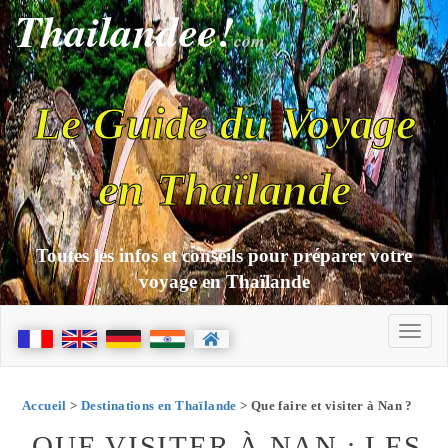
Thailandee!
com
Le Guide du Voyage
en Thaïlande
Toutes les infos et conseils pour préparer votre
voyage en Thaïlande
Accueil
>
Destinations en Thaïlande
> Que faire et visiter à Nan ?
QUE VISITER À NAN : LES