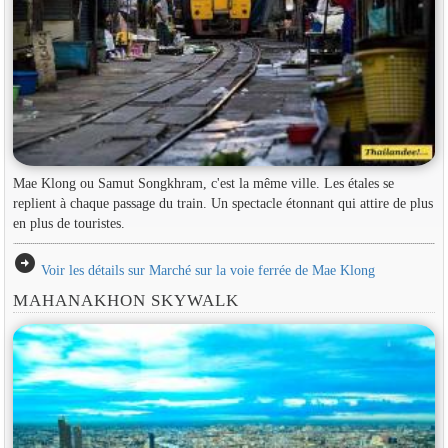
Mae Klong ou Samut Songkhram, c'est la même ville. Les étales se
replient à chaque passage du train. Un spectacle étonnant qui attire de plus
en plus de touristes.
arrow_circle_right
Voir les détails sur Marché sur la voie ferrée de Mae Klong
MAHANAKHON SKYWALK