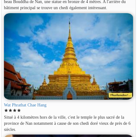
beau Bouddha de Nan, une statue en bronze de 4 mètres. A l'arrière du
bâtiment principal se trouve un chedi également intéressant.
Wat Phrathat Chae Hang
star
star
star
star
Situé à 4 kilomètres hors de la ville, c'est le temple le plus sacré de la
province de Nan notamment à cause de son chedi doré vieux de près de 6
siècles.