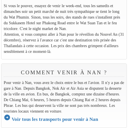
Si vous le pouvez, essayez de venir le week-end, tous les samedis et
dimanches soir un petit marché de nuit très sympathique se tient le long
du Wat Phumin. Sinon, tous les soirs, des stands de rues s'installent près
du Sukkasem Hotel sur Phakong Road entre le Wat Suan Tan et le feu
tricolore. C'est le night market de Nan.
Attention, si vous comptez aller à Nan pour le réveillon du Nouvel An (31
décembre), réservez à l'avance car c'est une destination très prisée des
Thaïlandais à cette occasion. Les prix des chambres grimpent d'ailleurs
sensiblement à ce moment-là.
COMMENT VENIR À NAN ?
Pour venir à Nan, vous avez le choix entre le bus et l'avion. Il n'y a pas de
gare à Nan. Depuis Bangkok, Nok Air et Air Asia se disputent la desserte
de la ville en avion. En bus, de Bangkok, comptez une dizaine d'heures.
De Chiang Mai, 6 heures, 5 heures depuis Chiang Rai et 2 heures depuis
Phrae. Les bus qui desservent la ville ne sont pas très nombreux. Les
touristes locaux viennent en voiture.
arrow_circle_right
Voir tous les transports pour venir à Nan