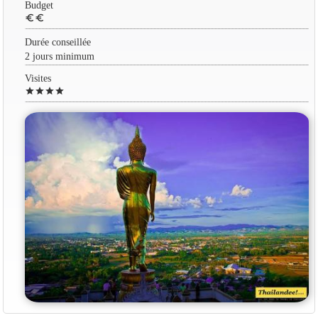
Budget
euro
euro
Durée conseillée
2 jours minimum
Visites
star
star
star
star