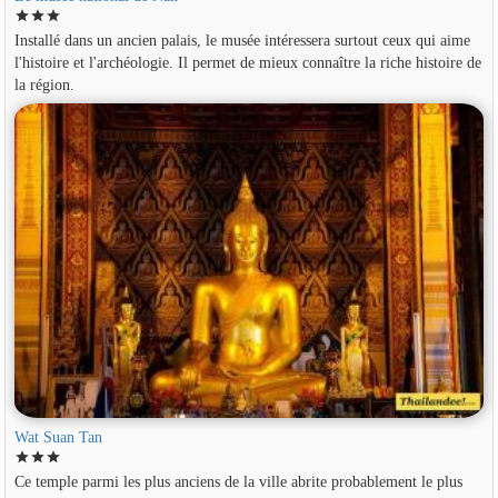
star
star
star
Installé dans un ancien palais, le musée intéressera surtout ceux qui aime
l'histoire et l'archéologie. Il permet de mieux connaître la riche histoire de
la région.
Wat Suan Tan
star
star
star
Ce temple parmi les plus anciens de la ville abrite probablement le plus