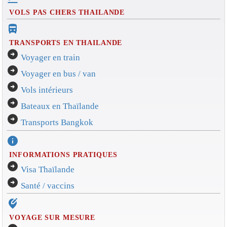
VOLS PAS CHERS THAILANDE
directions_bus_filled
TRANSPORTS EN THAILANDE
arrow_circle_right
Voyager en train
arrow_circle_right
Voyager en bus / van
arrow_circle_right
Vols intérieurs
arrow_circle_right
Bateaux en Thaïlande
arrow_circle_right
Transports Bangkok
info
INFORMATIONS PRATIQUES
arrow_circle_right
Visa Thaïlande
arrow_circle_right
Santé / vaccins
edit_location_alt
VOYAGE SUR MESURE