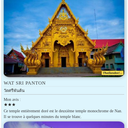
WAT SRI PANTON
วัดศรีพันต้น
Mon avis :
star
star
star
Ce temple entièrement doré est le deuxième temple monochrome de Nan.
Il se trouve à quelques minutes du temple blanc.