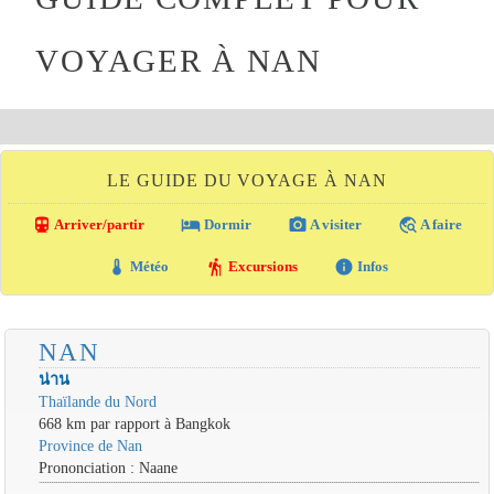
VOYAGER À NAN
LE GUIDE DU VOYAGE À NAN
directions_transit
local_hotel
photo_camera
travel_explore
Arriver/partir
Dormir
A visiter
A faire
thermostat
hiking
info
Météo
Excursions
Infos
NAN
น่าน
Thaïlande du Nord
668 km par rapport à Bangkok
Province de Nan
Prononciation : Naane