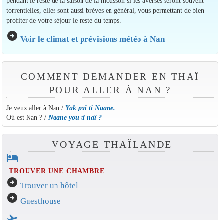
pendant le reste de la saison de la mousson si les averses seront souvent
torrentielles, elles sont aussi brèves en général, vous permettant de bien
profiter de votre séjour le reste du temps.
arrow_circle_right
Voir le climat et prévisions météo à Nan
COMMENT DEMANDER EN THAÏ
POUR ALLER À NAN ?
Je veux aller à Nan /
Yak paï ti Naane.
Où est Nan ? /
Naane you ti naï ?
VOYAGE THAÏLANDE
hotel
TROUVER UNE CHAMBRE
arrow_circle_right
Trouver un hôtel
arrow_circle_right
Guesthouse
flight_takeoff