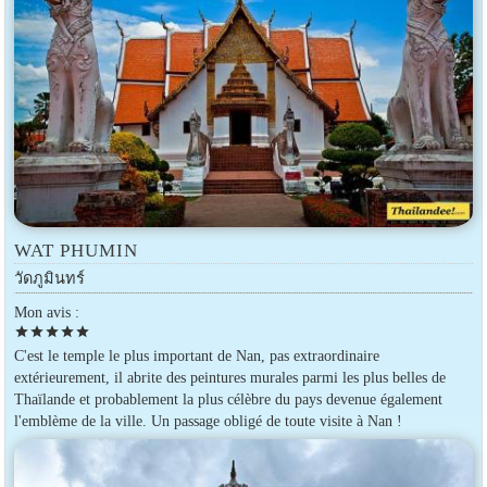
WAT PHUMIN
วัดภูมินทร์
Mon avis :
star
star
star
star
star
C'est le temple le plus important de Nan, pas extraordinaire
extérieurement, il abrite des peintures murales parmi les plus belles de
Thaïlande et probablement la plus célèbre du pays devenue également
l'emblème de la ville. Un passage obligé de toute visite à Nan !