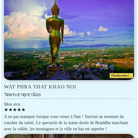
WAT PHRA THAT KHAO NOI
วัดพระธาตุเขาน้อย
Mon avis :
star
star
star
star
star
A ne pas manquer lorsque vous venez à Nan ! Surtout au moment du
coucher du soleil. Le spectacle de la statue dorée de Bouddha marchant
avec la vallée, les montagnes et la ville en bas est superbe !