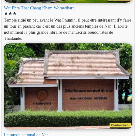
Wat Phra That Chang Kham Worawiharn
star
star
star
Temple situé un peu avant le Wat Phumin, il peut être intéressant d'y faire
un tour en passant car c'est un des plus anciens temples de Nan. Il abrite
notamment la plus grande libraire de manuscrits bouddhistes de
Thaïlande.
Le musée national de Nan