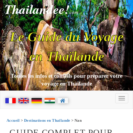
Thailandee!
com
Le Guide du Voyage
en Thaïlande
Toutes les infos et conseils pour préparer votre
voyage en Thaïlande
Accueil
>
Destinations en Thaïlande
> Nan
GUIDE COMPLET POUR