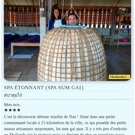
SPA ÉTONNANT (SPA SUM GAI)
สปาสุมไก่
Mon avis :
star
star
star
star
C'est la découverte détente insolite de Nan ! Situé dans une petite
communauté locale à 15 kilomètres de la ville, ce spa possède des petits
saunas artisanaux surprenants, les sum gai spas. Il y a très peu d'endroits
en Thaïlande qui le propose mais ça devient de plus en populaire parce