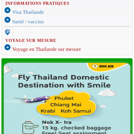
INFORMATIONS PRATIQUES
arrow_circle_right
Visa Thaïlande
arrow_circle_right
Santé / vaccins
edit_location_alt
VOYAGE SUR MESURE
arrow_circle_right
Voyage en Thaïlande sur mesure