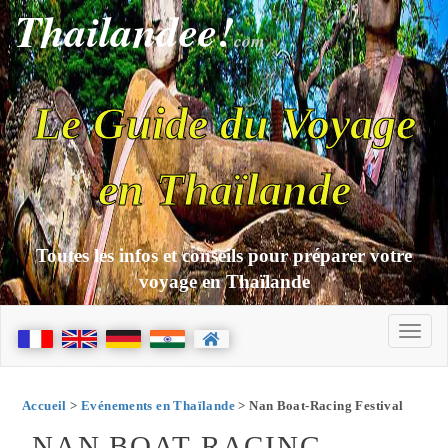
Thailandee!
com
Le Guide du Voyage
en Thaïlande
Toutes les infos et conseils pour préparer votre
voyage en Thaïlande
Accueil
>
Evénements en Thaïlande
> Nan Boat-Racing Festival
NAN BOAT-RACING