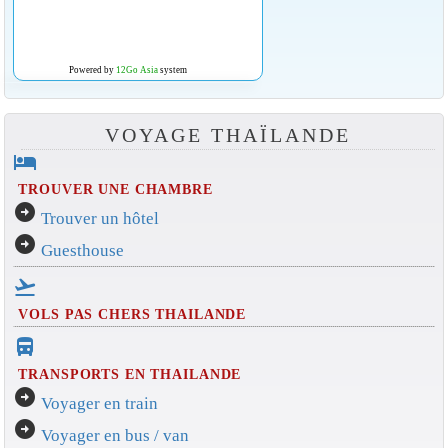
Powered by
12Go Asia
system
VOYAGE THAÏLANDE
hotel
TROUVER UNE CHAMBRE
arrow_circle_right
Trouver un hôtel
arrow_circle_right
Guesthouse
flight_takeoff
VOLS PAS CHERS THAILANDE
directions_bus_filled
TRANSPORTS EN THAILANDE
arrow_circle_right
Voyager en train
arrow_circle_right
Voyager en bus / van