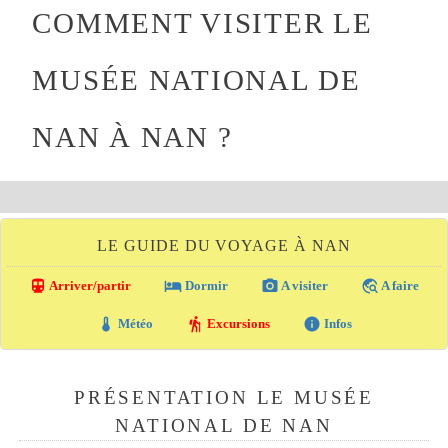
COMMENT VISITER LE
MUSÉE NATIONAL DE
NAN À NAN ?
LE GUIDE DU VOYAGE À NAN
directions_transit
local_hotel
photo_camera
travel_explore
Arriver/partir
Dormir
A visiter
A faire
thermostat
hiking
info
Météo
Excursions
Infos
PRÉSENTATION LE MUSÉE
NATIONAL DE NAN