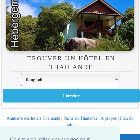
TROUVER UN HÔTEL EN
THAÏLANDE
Annuaire des hotels Thailande
|
Partir en Thailande
|
A propos
|
Plan du
site
Website © Thailandee.com - 2026
Ce site web utilise des cookies pour