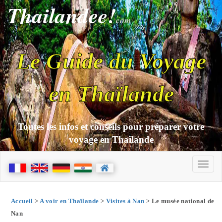
Thailandee!
com
Le Guide du Voyage
en Thaïlande
Toutes les infos et conseils pour préparer votre
voyage en Thaïlande
Accueil
>
A voir en Thaïlande
>
Visites à Nan
> Le musée national de
Nan