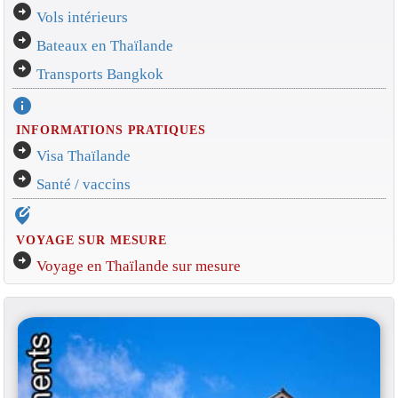
arrow_circle_right
Vols intérieurs
arrow_circle_right
Bateaux en Thaïlande
arrow_circle_right
Transports Bangkok
info
INFORMATIONS PRATIQUES
arrow_circle_right
Visa Thaïlande
arrow_circle_right
Santé / vaccins
edit_location_alt
VOYAGE SUR MESURE
arrow_circle_right
Voyage en Thaïlande sur mesure