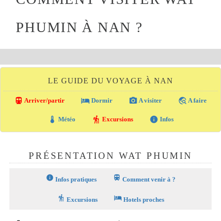
PHUMIN À NAN ?
LE GUIDE DU VOYAGE À NAN
directions_transit
local_hotel
photo_camera
travel_explore
Arriver/partir
Dormir
A visiter
A faire
thermostat
hiking
info
Météo
Excursions
Infos
PRÉSENTATION WAT PHUMIN
info
train
Infos pratiques
Comment venir à ?
hiking
hotel
Excursions
Hotels proches