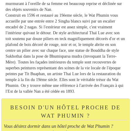
murmurant à l'oreille de sa femme est beaucoup reprise et déclinée sur
des objets souvenirs de Nan.
Construit en 1596 et restauré au 19èeme siècle, le Wat Phumin vous
accueille par une entrée entre 2 Singha blancs suivi par un escalier
encadré de 2 nagas. Si l'extérieur est assez simple, c'est vraiment
l'intérieur quivaut le détour. De style architectural Thaï Lue avec son
toit soutenu par douze piliers en teck magnifiquement décorés d'or et un
plafond de bois décoré de rouge, noir et or, le temple abrite en son
centre un pilier avec sur chaque face, une statue de Bouddha de style
Sukhothai dans la pose de Bhumisparsa mudra (invoquant la Terre-
Mère). Toutes les façades intérieures du temple sont recouvertes de
superbes peintures représentant des scènes de la vie locale de l'époque
peintes par Tit Buaphan, un artiste Thai Lue lors de la restauration du
temple à la fin du 19ème siècle. Elles sont le véritable trésor du Wat
Phumin. On y trouve même une référence à l'arrivée des Français à qui
l'Est de la vallée Nan a été cédée en 1893.
BESOIN D'UN HÔTEL PROCHE DE
WAT PHUMIN ?
Vous désirez dormir dans un hôtel proche de Wat Phumin ?