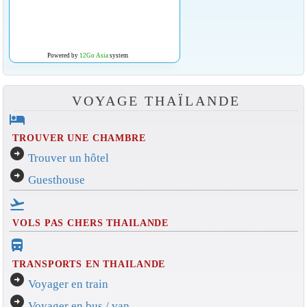
Powered by
12Go Asia
system
VOYAGE THAÏLANDE
hotel
TROUVER UNE CHAMBRE
arrow_circle_right
Trouver un hôtel
arrow_circle_right
Guesthouse
flight_takeoff
VOLS PAS CHERS THAILANDE
directions_bus_filled
TRANSPORTS EN THAILANDE
arrow_circle_right
Voyager en train
arrow_circle_right
Voyager en bus / van