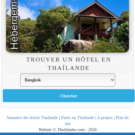
TROUVER UN HÔTEL EN
THAÏLANDE
Annuaire des hotels Thailande
|
Partir en Thailande
|
A propos
|
Plan du
site
Website © Thailandee.com - 2026