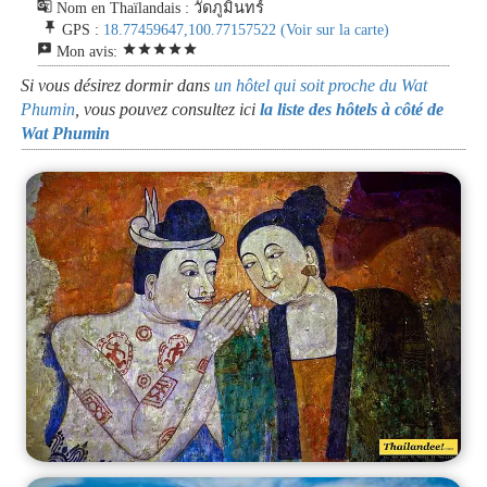
g_translate
Nom en Thaïlandais : วัดภูมินทร์
push_pin
GPS :
18.77459647,100.77157522
(Voir sur la carte)
reviews
star
star
star
star
star
Mon avis:
Si vous désirez dormir dans
un hôtel qui soit proche du Wat
Phumin
, vous pouvez consultez ici
la liste des hôtels à côté de
Wat Phumin