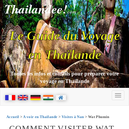
Thailandee!
com
Le Guide du Voyage
en Thaïlande
Toutes les infos et conseils pour préparer votre
voyage en Thaïlande
Accueil
>
A voir en Thaïlande
>
Visites à Nan
> Wat Phumin
COMMENT VISITER WAT