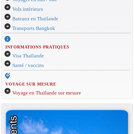
arrow_circle_right
Vols intérieurs
arrow_circle_right
Bateaux en Thaïlande
arrow_circle_right
Transports Bangkok
info
INFORMATIONS PRATIQUES
arrow_circle_right
Visa Thaïlande
arrow_circle_right
Santé / vaccins
edit_location_alt
VOYAGE SUR MESURE
arrow_circle_right
Voyage en Thaïlande sur mesure