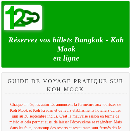
Réservez vos billets Bangkok - Koh
Mook
en ligne
GUIDE DE VOYAGE PRATIQUE SUR
KOH MOOK
Chaque année, les autorités annoncent la fermeture aux touristes de
Koh Mook et Koh Kradan et de leurs établissments hôteliers du 1er
juin au 30 septembre inclus. C'est la mauvaise saison en terme de
météo et cela permet aussi de laisser l'écosystème se régénérer. Mais
dans les faits, beaucoup des resorts et restaurants sont fermés dés le