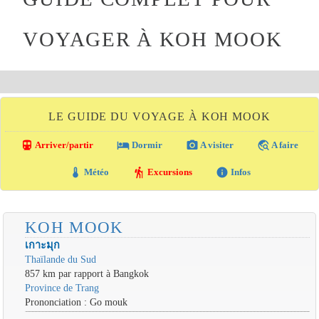
VOYAGER À KOH MOOK
LE GUIDE DU VOYAGE À KOH MOOK
directions_transit
local_hotel
photo_camera
travel_explore
Arriver/partir
Dormir
A visiter
A faire
thermostat
hiking
info
Météo
Excursions
Infos
KOH MOOK
เกาะมุก
Thaïlande du Sud
857 km par rapport à Bangkok
Province de Trang
Prononciation : Go mouk