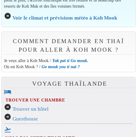
resorts de Koh Muk et des îles voisines fermés.
arrow_circle_right
Voir le climat et prévisions météo à Koh Mook
COMMENT DEMANDER EN THAÏ
POUR ALLER À KOH MOOK ?
Je veux aller à Koh Mook /
Yak paï ti Go mouk.
Où est Koh Mook ? /
Go mouk you ti naï ?
VOYAGE THAÏLANDE
hotel
TROUVER UNE CHAMBRE
arrow_circle_right
Trouver un hôtel
arrow_circle_right
Guesthouse
flight_takeoff