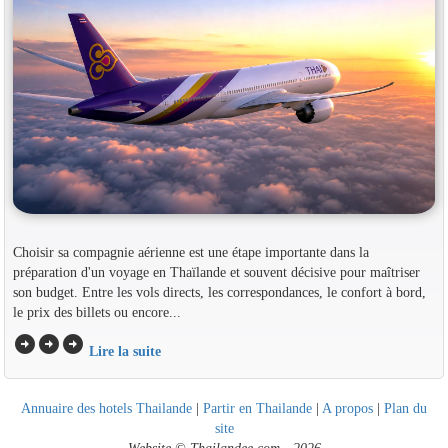
Choisir sa compagnie aérienne est une étape importante dans la
préparation d'un voyage en Thaïlande et souvent décisive pour maîtriser
son budget. Entre les vols directs, les correspondances, le confort à bord,
le prix des billets ou encore...
arrow_circle_right
arrow_circle_right
arrow_circle_right
Lire la suite
Annuaire des hotels Thailande
|
Partir en Thailande
|
A propos
|
Plan du
site
Website © Thailandee.com - 2026