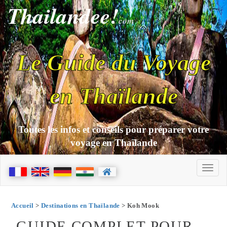
Thailandee!
com
Le Guide du Voyage
en Thaïlande
Toutes les infos et conseils pour préparer votre
voyage en Thaïlande
Accueil
>
Destinations en Thaïlande
> Koh Mook
GUIDE COMPLET POUR