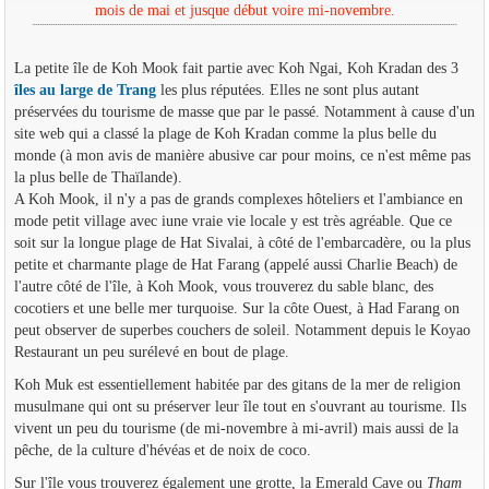
mois de mai et jusque début voire mi-novembre.
La petite île de Koh Mook fait partie avec Koh Ngai, Koh Kradan des 3
îles au large de Trang
les plus réputées. Elles ne sont plus autant
préservées du tourisme de masse que par le passé. Notamment à cause d'un
site web qui a classé la plage de Koh Kradan comme la plus belle du
monde (à mon avis de manière abusive car pour moins, ce n'est même pas
la plus belle de Thaïlande).
A Koh Mook, il n'y a pas de grands complexes hôteliers et l'ambiance en
mode petit village avec iune vraie vie locale y est très agréable. Que ce
soit sur la longue plage de Hat Sivalai, à côté de l'embarcadère, ou la plus
petite et charmante plage de Hat Farang (appelé aussi Charlie Beach) de
l'autre côté de l'île, à Koh Mook, vous trouverez du sable blanc, des
cocotiers et une belle mer turquoise. Sur la côte Ouest, à Had Farang on
peut observer de superbes couchers de soleil. Notamment depuis le Koyao
Restaurant un peu surélevé en bout de plage.
Koh Muk est essentiellement habitée par des gitans de la mer de religion
musulmane qui ont su préserver leur île tout en s'ouvrant au tourisme. Ils
vivent un peu du tourisme (de mi-novembre à mi-avril) mais aussi de la
pêche, de la culture d'hévéas et de noix de coco.
Sur l'île vous trouverez également une grotte, la Emerald Cave ou
Tham