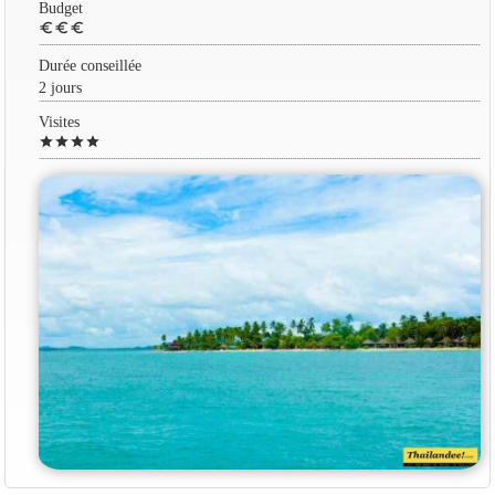
Budget
euro
euro
euro
Durée conseillée
2 jours
Visites
star
star
star
star