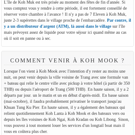
L'île de Koh Muk est très prisée au moment des fêtes de fin d'année. Si
vous comptez vous y rendre à cette période, il est fortement conseillé de
réserver votre chambre à l'avance ! Il n'y a pas de 7 Eleven à Koh Muk,
juste 2-3 supérettes dans le village proche de l'embarcadère.
Par contre, il
y a un distributeur d'argent (ATM), là aussi dans le village
sur l'île
mais prévoyez assez de liquide pour votre séjour ici quand même au cas
où il soit en panne ou à sec.
COMMENT VENIR À KOH MOOK ?
Lorsque l'on vient à Koh Mook avec l'intention d'y rester au moins une
nuit, on peut venir depuis la ville voisine de Trang avec une formule van
+ bateau qui relie le centre ville avec pickup à votre hôtel (à partir de 350
THB) ou depuis l'aéroport de Trang (500 THB). En haute saison, il y a 2
départs par jour. un le matin et un en début d'après-midi. En basse saison
(mai-octobre), il faudra probablement privatiser le transport jusqu'au
Khuan Tung Ku Pier. En haute saison, il y a également des bateaux qui
relient quotidiennement Koh Lanta à Koh Mook et des bateaux vers ou
depuis les îles voisines de Koh Ngai, Koh Kradan ou Koh Libong. Sinon,
vous pouvez à tout moment louer les services d'un longtail boat mais il
vous en coûtera plus cher.