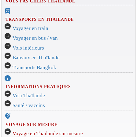
VOLS PAS CHERS THAILANDE
directions_bus_filled
TRANSPORTS EN THAILANDE
arrow_circle_right
Voyager en train
arrow_circle_right
Voyager en bus / van
arrow_circle_right
Vols intérieurs
arrow_circle_right
Bateaux en Thaïlande
arrow_circle_right
Transports Bangkok
info
INFORMATIONS PRATIQUES
arrow_circle_right
Visa Thaïlande
arrow_circle_right
Santé / vaccins
edit_location_alt
VOYAGE SUR MESURE
arrow_circle_right
Voyage en Thaïlande sur mesure