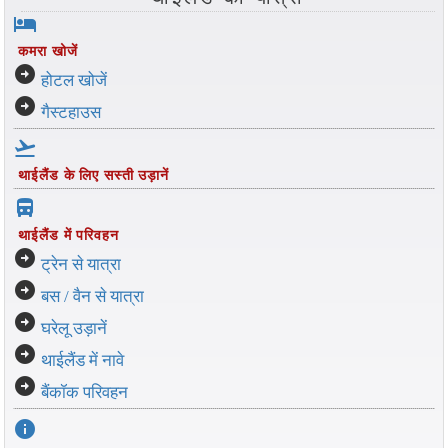
hotel
कमरा खोजें
arrow_circle_right
होटल खोजें
arrow_circle_right
गैस्टहाउस
flight_takeoff
थाईलैंड के लिए सस्ती उड़ानें
directions_bus_filled
थाईलैंड में परिवहन
arrow_circle_right
ट्रेन से यात्रा
arrow_circle_right
बस / वैन से यात्रा
arrow_circle_right
घरेलू उड़ानें
arrow_circle_right
थाईलैंड में नावे
arrow_circle_right
बैंकॉक परिवहन
info