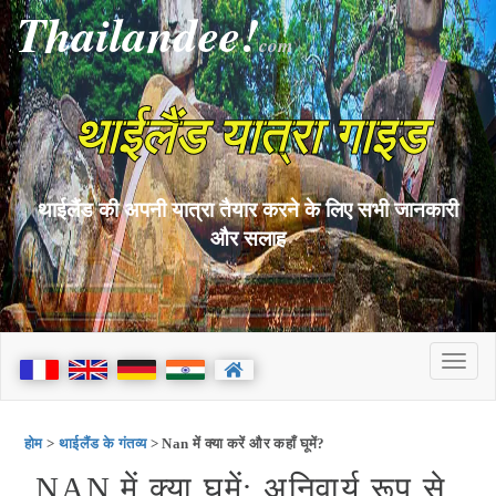
Thailandee!
com
थाईलैंड यात्रा गाइड
थाईलैंड की अपनी यात्रा तैयार करने के लिए सभी जानकारी
और सलाह
होम
>
थाईलैंड के गंतव्य
> Nan में क्या करें और कहाँ घूमें?
NAN में क्या घूमें: अनिवार्य रूप से