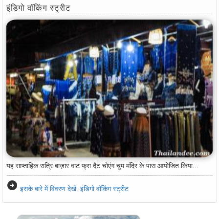
इंडिगो वॉकिंग स्ट्रीट
यह साप्ताहिक रात्रि बाज़ार वाट फ्रा दैट चोएंग चुम मंदिर के पास आयोजित किया...
arrow_circle_right
इसके बारे में विवरण देखें: इंडिगो वॉकिंग स्ट्रीट