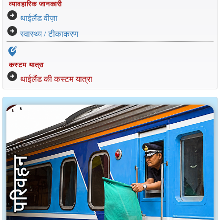
व्यावहारिक जानकारी
arrow_circle_right
थाईलैंड वीज़ा
arrow_circle_right
स्वास्थ्य / टीकाकरण
edit_location_alt
कस्टम यात्रा
arrow_circle_right
थाईलैंड की कस्टम यात्रा