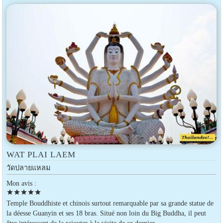
WAT PLAI LAEM
วัดปลายแหลม
Mon avis :
star
star
star
star
star
Temple Bouddhiste et chinois surtout remarquable par sa grande statue de
la déesse Guanyin et ses 18 bras. Situé non loin du Big Buddha, il peut