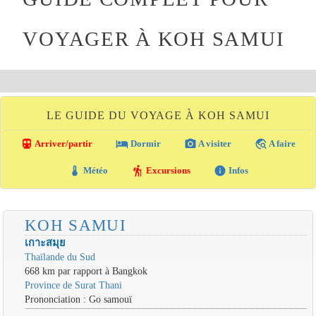
VOYAGER À KOH SAMUI
LE GUIDE DU VOYAGE À KOH SAMUI
directions_transit
local_hotel
photo_camera
travel_explore
Arriver/partir
Dormir
A visiter
A faire
thermostat
hiking
info
Météo
Excursions
Infos
KOH SAMUI
เกาะสมุย
Thaïlande du Sud
668 km par rapport à Bangkok
Province de Surat Thani
Prononciation : Go samouï