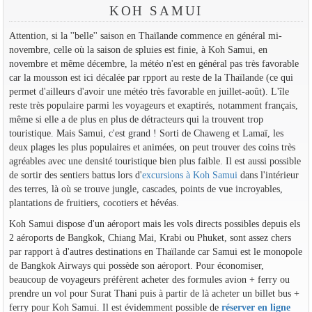
KOH SAMUI
Attention, si la ''belle'' saison en Thaïlande commence en général mi-
novembre, celle où la saison de spluies est finie, à Koh Samui, en
novembre et même décembre, la météo n'est en général pas très favorable
car la mousson est ici décalée par rpport au reste de la Thaïlande (ce qui
permet d'ailleurs d'avoir une météo très favorable en juillet-août). L'île
reste très populaire parmi les voyageurs et exaptirés, notamment français,
même si elle a de plus en plus de détracteurs qui la trouvent trop
touristique. Mais Samui, c'est grand ! Sorti de Chaweng et Lamaï, les
deux plages les plus populaires et animées, on peut trouver des coins très
agréables avec une densité touristique bien plus faible. Il est aussi possible
de sortir des sentiers battus lors d'
excursions à Koh Samui
dans l'intérieur
des terres, là où se trouve jungle, cascades, points de vue incroyables,
plantations de fruitiers, cocotiers et hévéas.
Koh Samui dispose d'un aéroport mais les vols directs possibles depuis els
2 aéroports de Bangkok, Chiang Mai, Krabi ou Phuket, sont assez chers
par rapport à d'autres destinations en Thaïlande car Samui est le monopole
de Bangkok Airways qui possède son aéroport. Pour économiser,
beaucoup de voyageurs préfèrent acheter des formules avion + ferry ou
prendre un vol pour Surat Thani puis à partir de là acheter un billet bus +
ferry pour Koh Samui. Il est évidemment possible de
réserver en ligne