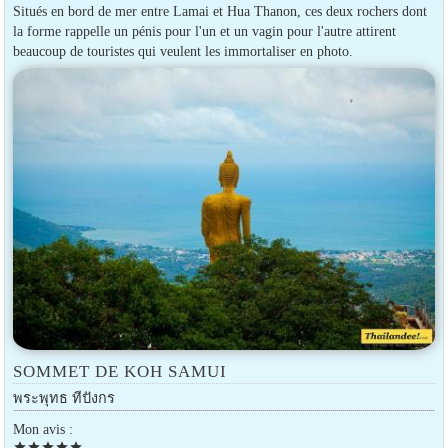
Situés en bord de mer entre Lamai et Hua Thanon, ces deux rochers dont
la forme rappelle un pénis pour l'un et un vagin pour l'autre attirent
beaucoup de touristes qui veulent les immortaliser en photo.
SOMMET DE KOH SAMUI
พระพุทธ ทีปังกร
Mon avis :
star
star
star
star
star