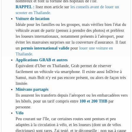
nombreux et font la fortune des hôpitaux de l'île.
RAPPEL :
lisez mon article sur
les conseils avant de louer un
scooter en Thaïlande
.
Voiture de location
Idéale pour les familles ou les groupes, mais vérifiez bien l'état du
véhicule avant de partir (pensez à prendre des photos) et préférez
les loueurs internationaux, notamment présents à l'aéroport, pour
éviter les mauvaises surprises sur la couverture d'assurance. Il faut
un
permis international valide
pour
louer une voiture en
Thaïlande
.
Applications GRAB et autres
Équivalent d'Uber en Thaïlande, Grab permet de réserver
facilement un véhicule via smartphone. Il existe aussi InDrive à
Samui, mais Bolt n'y est pas encore présent, ou alors de façon très
limitée.
Minivans partagés
Ils assurent les transferts depuis l'aéroport ou les embarcadères vers
les hôtels, pour un tarif compris entre
100 et 200 THB
par
personne.
Vélo
Peu courant sur l'île, car certaines routes sont pentues et peu
adaptées à la circulation à vélo, et les loueurs (dont un de vélos
électriques) sont rares. J'ai testé, et je déconseille : non pas à cause