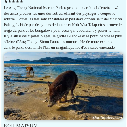
star
star
star
star
star
Le Ang Thong National Marine Park regroupe un archipel d'environ 42
îles assez proches les unes des autres, offrant des paysages à couper le
souffle. Toutes les îles sont inhabitées et peu développées sauf deux : Koh
Paluay, habitée par des gitans de la mer et Koh Wua Talap où se trouve le
siège du parc et les bungalows pour ceux qui voudraient y passer la nuit.
Il y a aussi deux jolies plages, la grotte Buaboke et le point de vue le plus
célèbre d'Ang Thong. Sinon l'autre incontournable de toute excursion
dans le parc, c'est Thale Nai, un magnifique lac d'eau salée émeraude.
KOH MATSUM