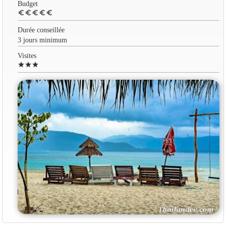
Budget
euro
euro
euro
euro
euro
Durée conseillée
3 jours minimum
Visites
star
star
star