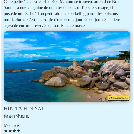
Cette petite île et sa voisine Koh Matsum se trouvent au Sud de Koh
Samui, à une vingtaine de minutes de bateau. Encore sauvage, elle
possède un récif où l'on peut faire du snorkeling parmi les poissons
multicolores. C'est une sortie d'une demie journée ou journée entière
agréable encore préservée du tourisme de masse.
HIN TA HIN YAI
หินตา หินยาย
Mon avis :
star
star
star
star