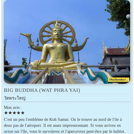
BIG BUDDHA (WAT PHRA YAI)
วัดพระใหญ่
Mon avis :
star
star
star
star
star
C'est un peu l'emblème de Koh Samui. On le trouve au nord de l'ile à
deux pas de l'aéroport. Il est assez impressionnant. Si vous arrivez en
avion sur l'île, vous le survolerez et l'apercevrez peut-être par le hublot.