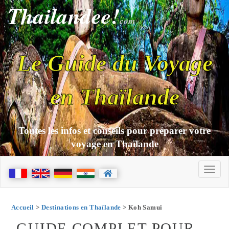
Thailandee!
com
Le Guide du Voyage
en Thaïlande
Toutes les infos et conseils pour préparer votre
voyage en Thaïlande
Accueil
>
Destinations en Thaïlande
> Koh Samui
GUIDE COMPLET POUR