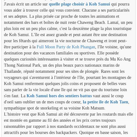
J'avais écrit un article sur
quelle plage choisir à Koh Samui
qui pourra
vous aider à trouver celle qui vous convient. Chacune a ses particularités
et ses adeptes. La plus prisée car proche de toutes les animations et
notamment des bars et boîtes de nuit reste Chaweng Beach. Lamaï, un peu
plus loin est un peu plus calme, c'est la deuxième plage la plus touristique
de Koh Samui. L'île est assez grande et peut autant être une destination
pour les fêtards qui aimeront la vie nocturne de Chaweng et iront peut-
être participer à la
Full Moon Party de Koh Phangan
, l'île voisine, qu'une
destination pour des vacances familiales ou sportives. Elle possède
quelques curiosités intéressantes à visiter et se trouve près du Mu Ko Ang
Thong National Park, un des plus beaux parcs nationaux marins de
Thaïlande, réputé notamment pour ses sites de plongée. Rares sont les
voyageurs qui s'aventurent à l'intérieur de l'île, pourtant les montagnes de
Koh Samui renferment quelques jolis coins et proposent de belles vues
sans parler de la vie locale d'une île qui ne vit pas que du tourisme loin
s'en faut. La
Koh Samui hors des sentiers battus
vaut aussi le coup
d'oeil sans oublier un de mes coups de coeur,
la petite île de Koh Taen
,
sympathique spot de snorkeling et sa voisine Koh Matsum.
L'histoire veut que Koh Samui ait été découverte par les routards mais elle
est montée en gamme au fil des années et les prix certes toujours
raisonnables par rapport à nos standards occidentaux ne sont plus aussi
attractifs pour les bourses des backpackers. Quoique en basse saison, les