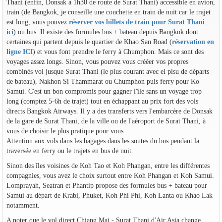
Thani (enfin, Donsak à 1h30 de route de Surat Thani) accessible en avion,
train (de Bangkok, je conseille une couchette en train de nuit car le trajet
est long, vous pouvez
réserver vos billets de train pour Surat Thani
ici
) ou bus. Il existe des formules bus + bateau depuis Bangkok dont
certaines qui partent depuis le quartier de Khao San Road (
réservation en
ligne ICI
) et vous font prendre le ferry à Chumphon. Mais ce sont des
voyages assez longs. Sinon, vous pouvez vous crééer vos propres
combinés vol jusque Surat Thani (le plus courant avec el plsu de départs
de bateau), Nakhon Si Thammarat ou Chumphon puis ferry pour Ko
Samui. C'est un bon compromis pour gagner l'île sans un voyage trop
long (comptez 5-6h de trajet) tout en échappant au prix fort des vols
directs Bangkok Airways. Il y a des transferts vers l'embarcère de Donsak
de la gare de Surat Thani, de la ville ou de l'aéroport de Surat Thani, à
vous de choisir le plus pratique pour vous.
Attention aux vols dans les bagages dans les soutes du bus pendant la
traversée en ferry ou le trajets en bus de nuit.
Sinon des îles voisines de Koh Tao et Koh Phangan, entre les différentes
compagnies, vous avez le choix surtout entre Koh Phangan et Koh Samui.
Lomprayah, Seatran et Phantip propose des formules bus + bateau pour
Samui au départ de Krabi, Phuket, Koh Phi Phi, Koh Lanta ou Khao Lak
notamment.
A noter que le vol direct Chiang Mai - Surat Thani d'Air Asia change