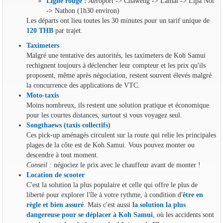
Ligne rouge :
Aéroport -> Chaweng -> Lamai -> Lipa Noi
-> Nathon (1h30 environ)
Les départs ont lieu toutes les 30 minutes pour un tarif unique de
120 THB
par trajet.
Taximeters
Malgré une tentative des autorités, les taximeters de Koh Samui
rechignent toujours à déclencher leur compteur et les prix qu'ils
proposent, même après négociation, restent souvent élevés malgré
la concurrence des applications de VTC.
Moto-taxis
Moins nombreux, ils restent une solution pratique et économique
pour les courtes distances, surtout si vous voyagez seul.
Songthaews (taxis collectifs)
Ces pick-up aménagés circulent sur la route qui relie les principales
plages de la côte est de Koh Samui. Vous pouvez monter ou
descendre à tout moment.
Conseil :
négociez le prix avec le chauffeur avant de monter !
Location de scooter
C'est la solution la plus populaire et celle qui offre le plus de
liberté pour explorer l'île à votre rythme, à condition d'
être en
règle et bien assuré
. Mais c'est aussi
la solution la plus
dangereuse pour se déplacer à Koh Samui
, où les accidents sont