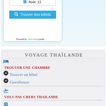
Août, 11
Trouver des billets
Powered by
12Go Asia
system
VOYAGE THAÏLANDE
hotel
TROUVER UNE CHAMBRE
arrow_circle_right
Trouver un hôtel
arrow_circle_right
Guesthouse
flight_takeoff
VOLS PAS CHERS THAILANDE
directions_bus_filled