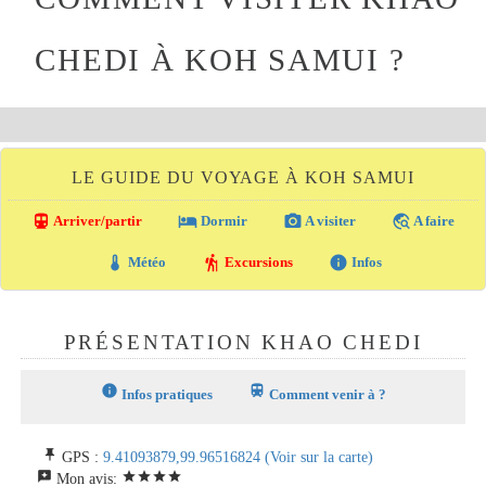
CHEDI À KOH SAMUI ?
LE GUIDE DU VOYAGE À KOH SAMUI
directions_transit
local_hotel
photo_camera
travel_explore
Arriver/partir
Dormir
A visiter
A faire
thermostat
hiking
info
Météo
Excursions
Infos
PRÉSENTATION KHAO CHEDI
info
train
Infos pratiques
Comment venir à ?
push_pin
GPS :
9.41093879,99.96516824
(Voir sur la carte)
reviews
star
star
star
star
Mon avis: