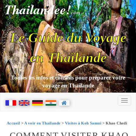
Thailandee!
com
Le Guide du Voyage
en Thaïlande
Toutes les infos et conseils pour préparer votre
voyage en Thaïlande
Accueil
>
A voir en Thaïlande
>
Visites à Koh Samui
> Khao Chedi
COMMENT VISITER KHAO