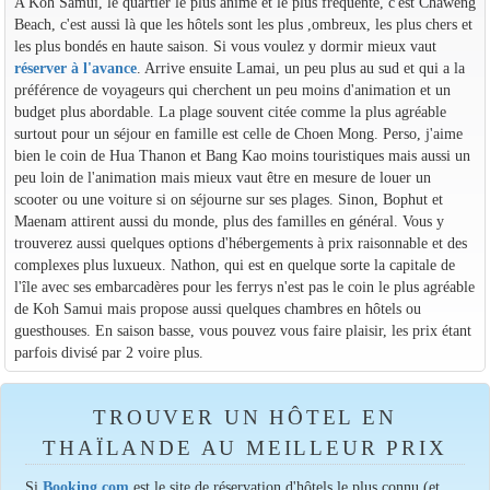
A Koh Samui, le quartier le plus animé et le plus fréquenté, c'est Chaweng
Beach, c'est aussi là que les hôtels sont les plus ,ombreux, les plus chers et
les plus bondés en haute saison. Si vous voulez y dormir mieux vaut
réserver à l'avance
. Arrive ensuite Lamai, un peu plus au sud et qui a la
préférence de voyageurs qui cherchent un peu moins d'animation et un
budget plus abordable. La plage souvent citée comme la plus agréable
surtout pour un séjour en famille est celle de Choen Mong. Perso, j'aime
bien le coin de Hua Thanon et Bang Kao moins touristiques mais aussi un
peu loin de l'animation mais mieux vaut être en mesure de louer un
scooter ou une voiture si on séjourne sur ses plages. Sinon, Bophut et
Maenam attirent aussi du monde, plus des familles en général. Vous y
trouverez aussi quelques options d'hébergements à prix raisonnable et des
complexes plus luxueux. Nathon, qui est en quelque sorte la capitale de
l'île avec ses embarcadères pour les ferrys n'est pas le coin le plus agréable
de Koh Samui mais propose aussi quelques chambres en hôtels ou
guesthouses. En saison basse, vous pouvez vous faire plaisir, les prix étant
parfois divisé par 2 voire plus.
TROUVER UN HÔTEL EN
THAÏLANDE AU MEILLEUR PRIX
Si
Booking.com
est le site de réservation d'hôtels le plus connu (et