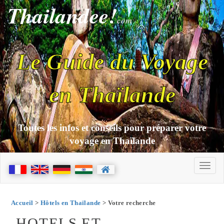
Thailandee!
com
Le Guide du Voyage
en Thaïlande
Toutes les infos et conseils pour préparer votre
voyage en Thaïlande
Accueil
>
Hôtels en Thaïlande
> Votre recherche
HOTELS ET