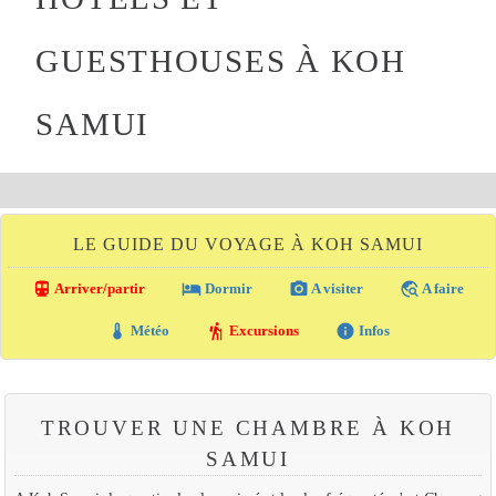
GUESTHOUSES À KOH
SAMUI
LE GUIDE DU VOYAGE À KOH SAMUI
directions_transit
local_hotel
photo_camera
travel_explore
Arriver/partir
Dormir
A visiter
A faire
thermostat
hiking
info
Météo
Excursions
Infos
TROUVER UNE CHAMBRE À KOH
SAMUI