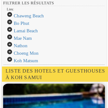
FILTRER LES RÉSULTATS
Lieu:
arrow_circle_right
Chaweng Beach
arrow_circle_right
Bo Phut
arrow_circle_right
Lamai Beach
arrow_circle_right
Mae Nam
arrow_circle_right
Nathon
arrow_circle_right
Choeng Mon
arrow_circle_right
Koh Matsum
LISTE DES HOTELS ET GUESTHOUSES
À KOH SAMUI