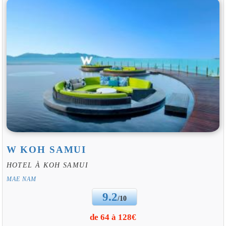
W KOH SAMUI
HOTEL À KOH SAMUI
MAE NAM
9.2
/10
de 64 à 128€