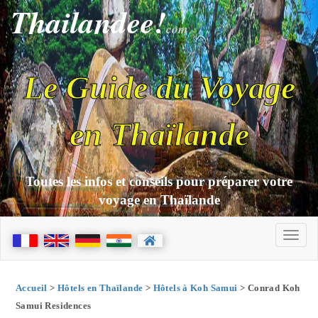
Thailandee!
com
Le Guide du Voyage
en Thaïlande
Toutes les infos et conseils pour préparer votre
voyage en Thaïlande
Accueil
>
Hôtels en Thaïlande
>
Hôtels à Koh Samui
> Conrad Koh
Samui Residences