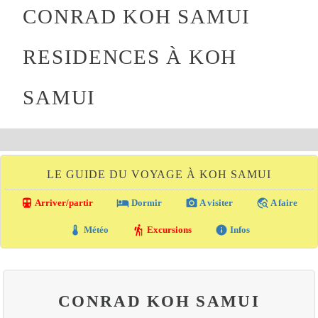
CONRAD KOH SAMUI
RESIDENCES À KOH
SAMUI
LE GUIDE DU VOYAGE À KOH SAMUI
directions_transit
local_hotel
photo_camera
travel_explore
Arriver/partir
Dormir
A visiter
A faire
thermostat
hiking
info
Météo
Excursions
Infos
CONRAD KOH SAMUI