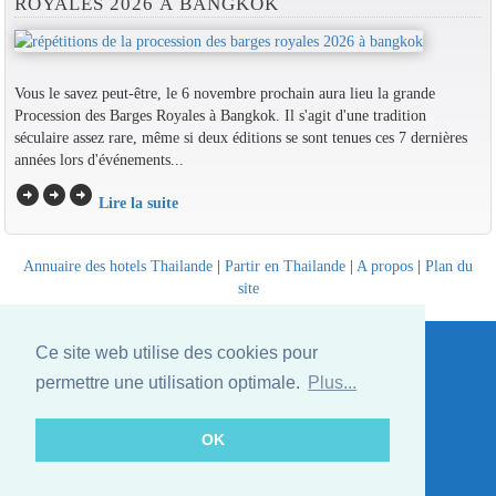
ROYALES 2026 À BANGKOK
Vous le savez peut-être, le 6 novembre prochain aura lieu la grande
Procession des Barges Royales à Bangkok. Il s'agit d'une tradition
séculaire assez rare, même si deux éditions se sont tenues ces 7 dernières
années lors d'événements...
arrow_circle_right
arrow_circle_right
arrow_circle_right
Lire la suite
Annuaire des hotels Thailande
|
Partir en Thailande
|
A propos
|
Plan du
site
Website © Thailandee.com - 2026
Ce site web utilise des cookies pour
permettre une utilisation optimale.
Plus...
OK